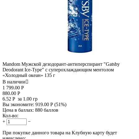
Mandom Мужской дезодорант-антиперспирант "Gatsby
Deodorant Ice-Type" с суперохлаждающим ментолом
«Холодный океан» 135 г
В наличии

1 799.00
Р
880.00
Р
6.52
Р
за 1.00 гр
Вы экономите:
919.00
Р
(
51
%)
Цена в баллах:
880 баллов
Кол-во:
+
−
При покупке данного товара на Клубную карту будет
начислено: