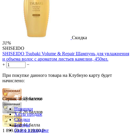
Нет в наличии



Скидка
31%
SHISEIDO
SHISEIDO Tsubaki Volume & Repair Шампунь для увлажнения
и объема волос с ароматом листьев камелии, 450мл.
+
−
При покупке данного товара на Клубную карту будет
начислено:
18 баллов
Сервис покупателя
Новинки
26 баллов
Хиты продаж
Скидки
Бренды
44 балла
Скоро в продаже
1 899.00
Р
1 319.00
Р