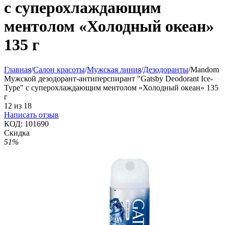
с суперохлаждающим
ментолом «Холодный океан»
135 г
Главная
/
Салон красоты
/
Мужская линия
/
Дезодоранты
/
Mandom
Мужской дезодорант-антиперспирант "Gatsby Deodorant Ice-
Type" с суперохлаждающим ментолом «Холодный океан» 135
г
12
из
18
Написать отзыв
КОД:
101690
Скидка
51%