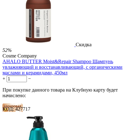
1 289.00
Р
724.00
Р
1.48
Р
за 1.00 мл
Нет в наличии



Скидка
52%
Cosme Company
AHALO BUTTER Moist&Repair Shampoo Шампунь
увлажняющий и восстанавливающий, с органическими
маслами и керамидами, 450мл
+
−
При покупке данного товара на Клубную карту будет
начислено:
КОД:
427717
18 баллов
26 баллов