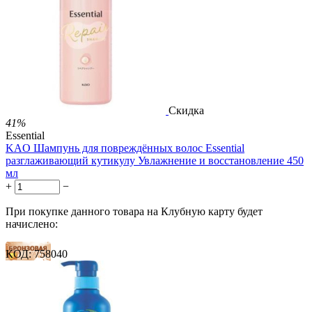
44 балла
1 899.00
Р
1 578.00
Р
3.51
Р
за 1.00 мл

В корзину

Скидка
41%
Essential
KAO Шампунь для повреждённых волос Essential
разглаживающий кутикулу Увлажнение и восстановление 450
мл
+
−
При покупке данного товара на Клубную карту будет
начислено:
КОД:
758040
18 баллов
26 баллов