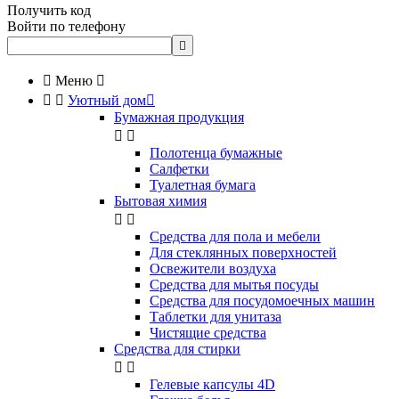
Получить код
Войти по телефону


Меню



Уютный дом

Бумажная продукция


Полотенца бумажные
Салфетки
Туалетная бумага
Бытовая химия


Cредства для пола и мебели
Для стеклянных поверхностей
Освежители воздуха
Средства для мытья посуды
Средства для посудомоечных машин
Таблетки для унитаза
Чистящие средства
Средства для стирки


Гелевые капсулы 4D