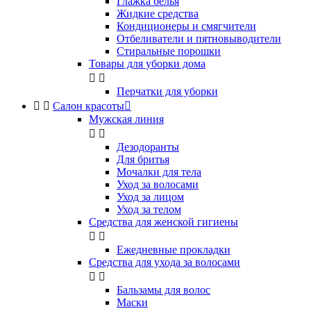
Глажка белья
Жидкие средства
Кондиционеры и смягчители
Отбеливатели и пятновыводители
Стиральные порошки
Товары для уборки дома


Перчатки для уборки


Салон красоты

Мужская линия


Дезодоранты
Для бритья
Мочалки для тела
Уход за волосами
Уход за лицом
Уход за телом
Средства для женской гигиены


Ежедневные прокладки
Средства для ухода за волосами


Бальзамы для волос
Маски