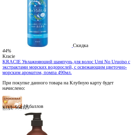
44 балла
2 499.00
Р
1 486.00
Р
3.30
Р
за 1.00 мл

В корзину

Скидка
44%
Kracie
KRACIE Увлажняющий шампунь для волос Umi No Uruoiso с
экстрактами морских водорослей, с освежающим цветочно-
морским ароматом, помпа 490мл.
При покупке данного товара на Клубную карту будет
начислено:
18 баллов
КОД:
564125
26 баллов
44 балла