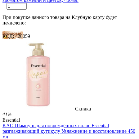
ароматом камелии и цветов, 450мл.
+
−
При покупке данного товара на Клубную карту будет
начислено:
КОД:
428059
12 баллов
18 баллов
31 балл
1 899.00
Р
1 578.00
Р
3.51
Р
за 1.00 мл

В корзину

Скидка
41%
Essential
KAO Шампунь для повреждённых волос Essential
разглаживающий кутикулу Увлажнение и восстановление 450
мл