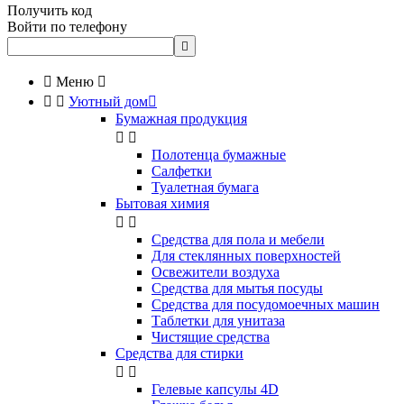
Получить код
Войти по телефону


Меню



Уютный дом

Бумажная продукция


Полотенца бумажные
Салфетки
Туалетная бумага
Бытовая химия


Cредства для пола и мебели
Для стеклянных поверхностей
Освежители воздуха
Средства для мытья посуды
Средства для посудомоечных машин
Таблетки для унитаза
Чистящие средства
Средства для стирки


Гелевые капсулы 4D