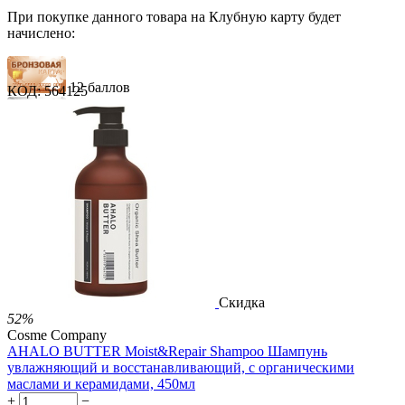
При покупке данного товара на Клубную карту будет
начислено:
12 баллов
КОД:
564125
18 баллов
31 балл
1 289.00
Р
724.00
Р
1.48
Р
за 1.00 мл
Нет в наличии



Скидка
52%
Cosme Company
AHALO BUTTER Moist&Repair Shampoo Шампунь
увлажняющий и восстанавливающий, с органическими
маслами и керамидами, 450мл
+
−