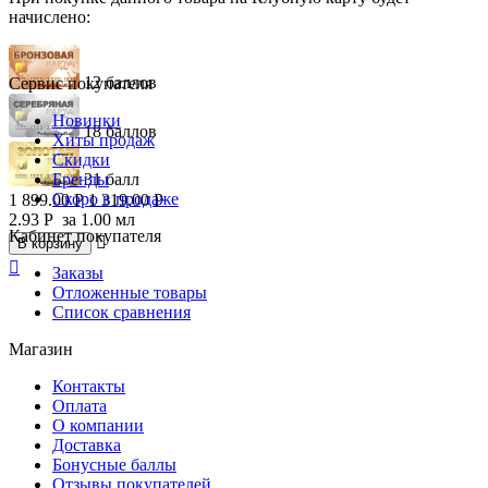
начислено:
12 баллов
Сервис покупателя
Новинки
18 баллов
Хиты продаж
Скидки
Бренды
31 балл
Скоро в продаже
1 899.00
Р
1 319.00
Р
2.93
Р
за 1.00 мл
Кабинет покупателя

В корзину

Заказы
Отложенные товары
Список сравнения
Магазин
Контакты
Оплата
О компании
Доставка
Бонусные баллы
Отзывы покупателей