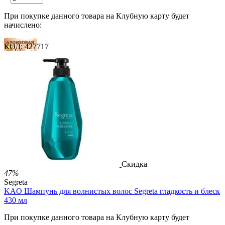
При покупке данного товара на Клубную карту будет
начислено:
КОД:
427717
12 баллов
18 баллов
31 балл
2 500.00
Р
1 212.00
Р
2.69
Р
за 1.00 мл

В корзину

Скидка
47%
Segreta
KAO Шампунь для волнистых волос Segreta гладкость и блеск
430 мл
При покупке данного товара на Клубную карту будет