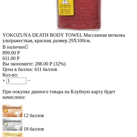
YOKOZUNA DEATH BODY TOWEL Массажная мочалка
ультражесткая, красная, размер 29X100см.
В наличии

899.00
Р
611.00
Р
Вы экономите:
288.00
Р
(
32
%)
Цена в баллах:
611 баллов
Кол-во:
+
−
При покупке данного товара на Клубную карту будет
начислено:
12 баллов
18 баллов