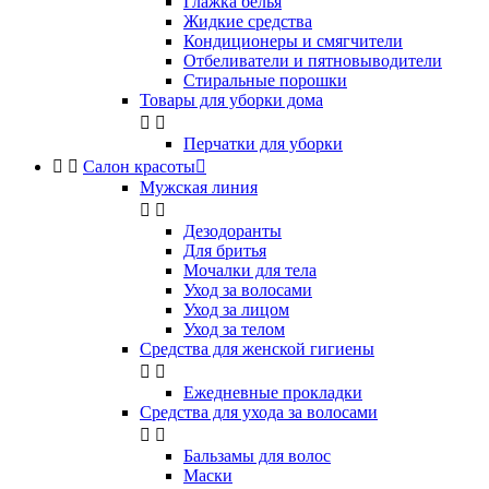
Глажка белья
Жидкие средства
Кондиционеры и смягчители
Отбеливатели и пятновыводители
Стиральные порошки
Товары для уборки дома


Перчатки для уборки


Салон красоты

Мужская линия


Дезодоранты
Для бритья
Мочалки для тела
Уход за волосами
Уход за лицом
Уход за телом
Средства для женской гигиены


Ежедневные прокладки
Средства для ухода за волосами


Бальзамы для волос
Маски