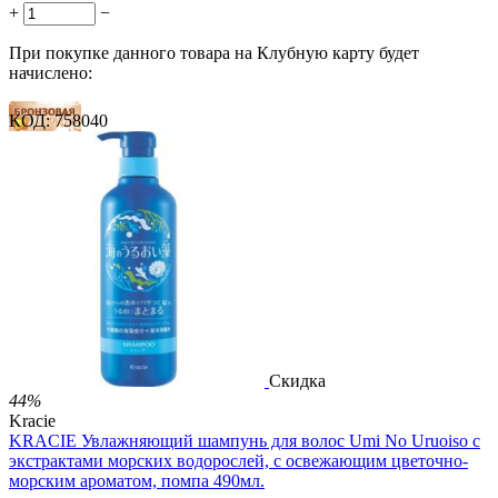
+
−
При покупке данного товара на Клубную карту будет
начислено:
КОД:
758040
12 баллов
18 баллов
31 балл
2 499.00
Р
1 486.00
Р
3.30
Р
за 1.00 мл

В корзину

Скидка
44%
Kracie
KRACIE Увлажняющий шампунь для волос Umi No Uruoiso с
экстрактами морских водорослей, с освежающим цветочно-
морским ароматом, помпа 490мл.