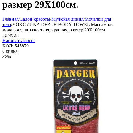
размер 29X100см.
Главная
/
Салон красоты
/
Мужская линия
/
Мочалки для
тела
/
YOKOZUNA DEATH BODY TOWEL Массажная
мочалка ультражесткая, красная, размер 29X100см.
26
из
28
Написать отзыв
КОД:
545879
Скидка
32%