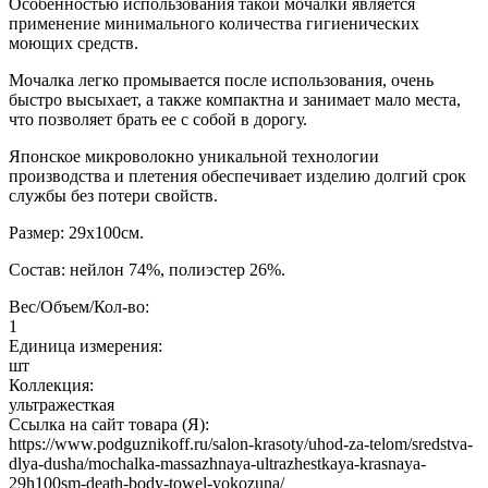
Особенностью использования такой мочалки является
применение минимального количества гигиенических
моющих средств.
Мочалка легко промывается после использования, очень
быстро высыхает, а также компактна и занимает мало места,
что позволяет брать ее с собой в дорогу.
Японское микроволокно уникальной технологии
производства и плетения обеспечивает изделию долгий срок
службы без потери свойств.
Размер: 29х100см.
Состав: нейлон 74%, полиэстер 26%.
Вес/Объем/Кол-во:
1
Единица измерения:
шт
Коллекция:
ультражесткая
Ссылка на сайт товара (Я):
https://www.podguznikoff.ru/salon-krasoty/uhod-za-telom/sredstva-
dlya-dusha/mochalka-massazhnaya-ultrazhestkaya-krasnaya-
29h100sm-death-body-towel-yokozuna/