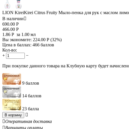
LION KireiKirei Citrus Fruity Мыло-пенка для рук с маслом ли
В наличии

690.00
Р
466.00
Р
1.86
Р
за 1.00 мл
Вы экономите:
224.00
Р
(
32
%)
Цена в баллах:
466 баллов
Кол-во:
+
−
При покупке данного товара на Клубную карту будет начислен
9 баллов
14 баллов
23 балла

В корзину

Оперативная доставка

Варианты оплаты