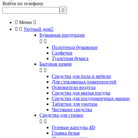
Войти по телефону


Меню



Уютный дом

Бумажная продукция


Полотенца бумажные
Салфетки
Туалетная бумага
Бытовая химия


Cредства для пола и мебели
Для стеклянных поверхностей
Освежители воздуха
Средства для мытья посуды
Средства для посудомоечных машин
Таблетки для унитаза
Чистящие средства
Средства для стирки


Гелевые капсулы 4D
Глажка белья