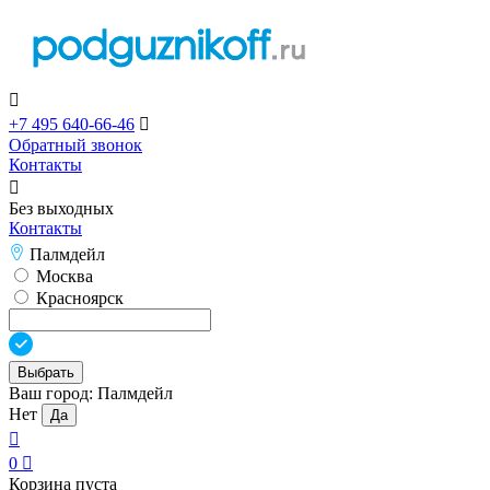

+7 495 640-66-46

Обратный звонок
Контакты

Без выходных
Контакты
Палмдейл
Москва
Красноярск
Выбрать
Ваш город:
Палмдейл
Нет
Да

0

Корзина пуста