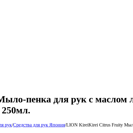
y Мыло-пенка для рук с маслом 
 250мл.
ля рук
/
Средства для рук Япония
/
LION KireiKirei Citrus Fruity М