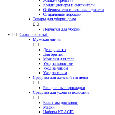
Жидкие средства
Кондиционеры и смягчители
Отбеливатели и пятновыводители
Стиральные порошки
Товары для уборки дома


Перчатки для уборки


Салон красоты

Мужская линия


Дезодоранты
Для бритья
Мочалки для тела
Уход за волосами
Уход за лицом
Уход за телом
Средства для женской гигиены


Ежедневные прокладки
Средства для ухода за волосами


Бальзамы для волос
Маски
Наборы KRACIE