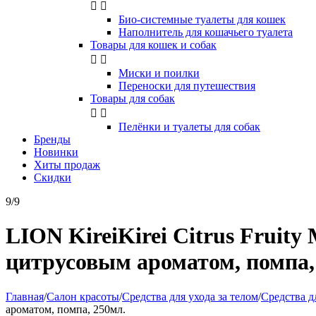


Био-системные туалеты для кошек
Наполнитель для кошачьего туалета
Товары для кошек и собак


Миски и поилки
Переноски для путешествия
Товары для собак


Пелёнки и туалеты для собак
Бренды
Новинки
Хиты продаж
Скидки
9/9
LION KireiKirei Citrus Fruit
цитрусовым ароматом, помпа,
Главная
/
Салон красоты
/
Средства для ухода за телом
/
Средства д
ароматом, помпа, 250мл.