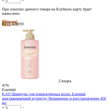
+
−
При покупке данного товара на Клубную карту будет
начислено:
КОД:
428059
13 баллов
20 баллов
33 балла
1 899.00
Р
1 578.00
Р
3.51
Р
за 1.00 мл

В корзину

Скидка
41%
Essential
KAO Шампунь для повреждённых волос Essential
разглаживающий кутикулу Увлажнение и восстановление 450
мл
+
−