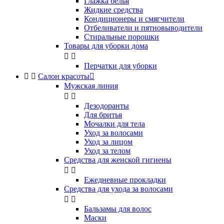
Глажка белья
Жидкие средства
Кондиционеры и смягчители
Отбеливатели и пятновыводители
Стиральные порошки
Товары для уборки дома


Перчатки для уборки


Салон красоты

Мужская линия


Дезодоранты
Для бритья
Мочалки для тела
Уход за волосами
Уход за лицом
Уход за телом
Средства для женской гигиены


Ежедневные прокладки
Средства для ухода за волосами


Бальзамы для волос
Маски