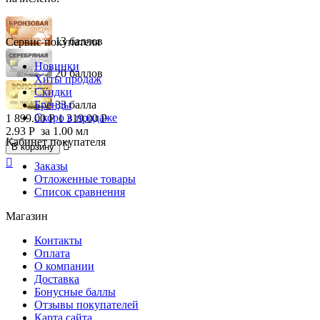
13 баллов
Сервис покупателя
Новинки
20 баллов
Хиты продаж
Скидки
Бренды
33 балла
Скоро в продаже
1 899.00
Р
1 319.00
Р
2.93
Р
за 1.00 мл
Кабинет покупателя

В корзину

Заказы
Отложенные товары
Список сравнения
Магазин
Контакты
Оплата
О компании
Доставка
Бонусные баллы
Отзывы покупателей
Карта сайта