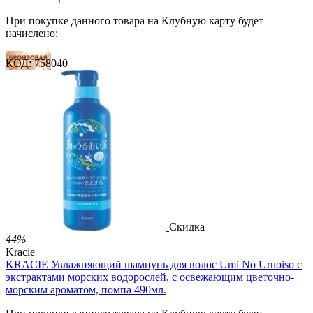
При покупке данного товара на Клубную карту будет
начислено:
КОД:
758040
13 баллов
20 баллов
33 балла
2 499.00
Р
1 486.00
Р
3.30
Р
за 1.00 мл

В корзину

Скидка
44%
Kracie
KRACIE Увлажняющий шампунь для волос Umi No Uruoiso с
экстрактами морских водорослей, с освежающим цветочно-
морским ароматом, помпа 490мл.