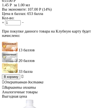
653.00
Р
1.45
Р
за 1.00 мл
Вы экономите:
107.00
Р
(
14
%)
Цена в баллах:
653 балла
Кол-во:
+
−
При покупке данного товара на Клубную карту будет
начислено:
13 баллов
20 баллов
33 балла

В корзину

Оперативная доставка

Варианты оплаты
Аналогичные товары
Выгодная цена