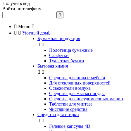
Получить код
Войти по телефону


Меню



Уютный дом

Бумажная продукция


Полотенца бумажные
Салфетки
Туалетная бумага
Бытовая химия


Cредства для пола и мебели
Для стеклянных поверхностей
Освежители воздуха
Средства для мытья посуды
Средства для посудомоечных машин
Таблетки для унитаза
Чистящие средства
Средства для стирки


Гелевые капсулы 4D