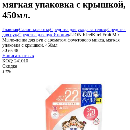
мягкая упаковка с крышкой,
450мл.
Главная
/
Салон красоты
/
Средства для ухода за телом
/
Средства
для рук
/
Средства для рук Япония
/
LION KireiKirei Fruit Mix
Мыло-пенка для рук с ароматом фруктового микса, мягкая
упаковка с крышкой, 450мл.
30
из
48
Написать отзыв
КОД:
241010
Скидка
14%