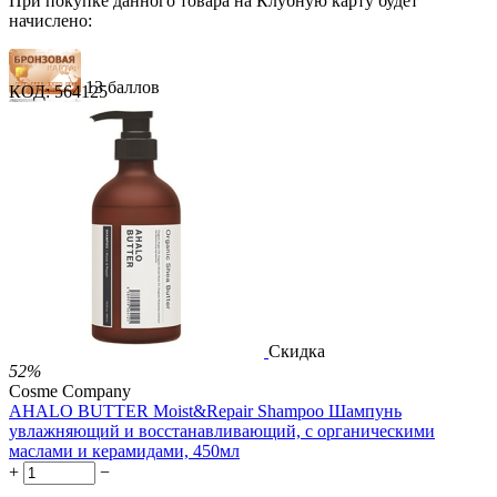
При покупке данного товара на Клубную карту будет
начислено:
13 баллов
КОД:
564125
20 баллов
33 балла
1 289.00
Р
724.00
Р
1.48
Р
за 1.00 мл
Нет в наличии



Скидка
52%
Cosme Company
AHALO BUTTER Moist&Repair Shampoo Шампунь
увлажняющий и восстанавливающий, с органическими
маслами и керамидами, 450мл
+
−