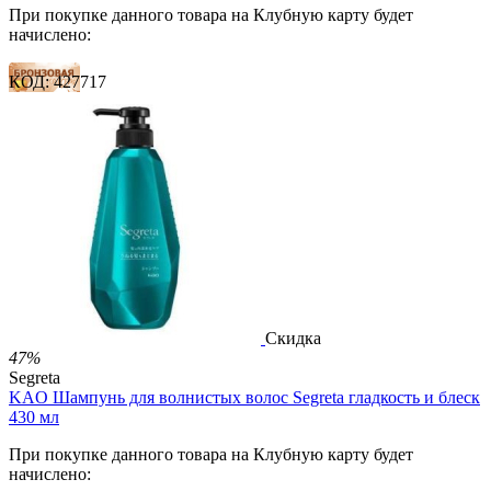
При покупке данного товара на Клубную карту будет
начислено:
КОД:
427717
13 баллов
20 баллов
33 балла
2 500.00
Р
1 212.00
Р
2.69
Р
за 1.00 мл

В корзину

Скидка
47%
Segreta
KAO Шампунь для волнистых волос Segreta гладкость и блеск
430 мл
При покупке данного товара на Клубную карту будет
начислено: