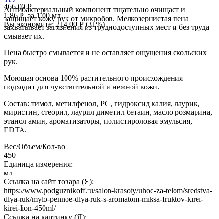
466.00
Р
Антибактериальный компонент тщательно очищает и
1.86
Р
за 1.00 мл
защищает кожу рук от микробов. Мелкозернистая пена
Вы экономите:
214.00
Р
(
31
%)
захватывает загязнения из труднодоступных мест и без труда
смывает их.
Пена быстро смывается и не оставляет ощущения скольских
рук.
Моющая основа 100% растительного происхождения
подходит для чувствительной и нежной кожи.
Состав: тимол, метилфенол, PG, гидроксид калия, лаурик,
миристин, стеорил, лаурил диметил бетаин, масло розмарина,
этанол амин, ароматизаторы, полистироловая эмульсия,
EDTA.
Вес/Объем/Кол-во:
450
Единица измерения:
мл
Ссылка на сайт товара (Я):
https://www.podguznikoff.ru/salon-krasoty/uhod-za-telom/sredstva-
dlya-ruk/mylo-pennoe-dlya-ruk-s-aromatom-miksa-fruktov-kirei-
kirei-lion-450ml/
Ссылка на картинку (Я):