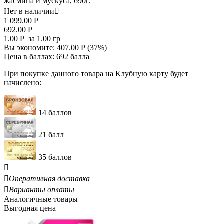
жасмина и мускуса, 690г.
Нет в наличии

1 099.00
Р
692.00
Р
1.00
Р
за 1.00 гр
Вы экономите:
407.00
Р
(
37
%)
Цена в баллах:
692 балла
При покупке данного товара на Клубную карту будет
начислено:
14 баллов
21 балл
35 баллов


Оперативная доставка

Варианты оплаты
Аналогичные товары
Выгодная цена