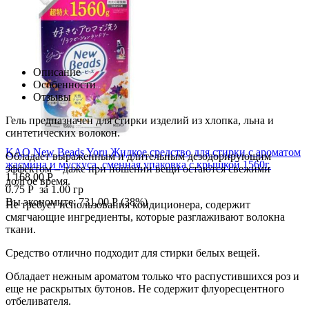
Описание
Особенности
Отзывы
Гель предназначен для стирки изделий из хлопка, льна и
синтетических волокон.
KAO New Beads Yoru Жидкое средство для стирки с ароматом
Обладает выраженным и длительным дезодорирующим
жасмина и мускуса, сменная упаковка с крышкой 1560г.
эффектом – даже при ношении вещи остаются свежими
1 168.00
Р
долгое время.
0.75
Р
за 1.00 гр
Вы экономите:
731.00
Р
(
38
%)
Не требует использования кондиционера, содержит
смягчающие ингредиенты, которые разглаживают волокна
ткани.
Средство отлично подходит для стирки белых вещей.
Обладает нежным ароматом только что распустившихся роз и
еще не раскрытых бутонов. Не содержит флуоресцентного
отбеливателя.