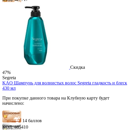
14 баллов
21 балл
35 баллов
2 500.00
Р
1 212.00
Р
2.69
Р
за 1.00 мл

В корзину

Скидка
47%
Segreta
KAO Шампунь для волнистых волос Segreta гладкость и блеск
430 мл
При покупке данного товара на Клубную карту будет
начислено:
14 баллов
КОД:
485410