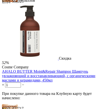
14 баллов
КОД:
564125
21 балл
35 баллов
1 289.00
Р
724.00
Р
1.48
Р
за 1.00 мл
Нет в наличии



Скидка
52%
Cosme Company
AHALO BUTTER Moist&Repair Shampoo Шампунь
увлажняющий и восстанавливающий, с органическими
маслами и керамидами, 450мл
+
−
При покупке данного товара на Клубную карту будет
начислено:
КОД:
427717