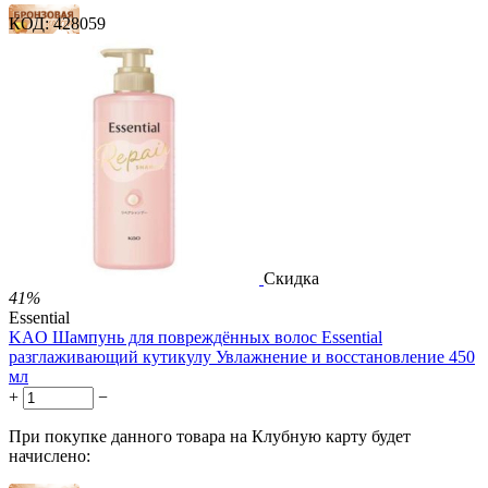
КОД:
428059
14 баллов
21 балл
35 баллов
1 899.00
Р
1 578.00
Р
3.51
Р
за 1.00 мл

В корзину

Скидка
41%
Essential
KAO Шампунь для повреждённых волос Essential
разглаживающий кутикулу Увлажнение и восстановление 450
мл
+
−
При покупке данного товара на Клубную карту будет
начислено: