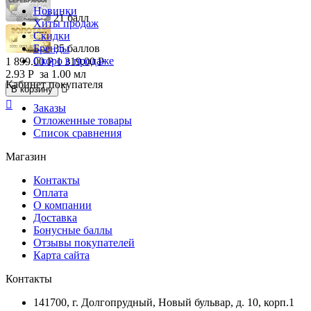
Новинки
21 балл
Хиты продаж
Скидки
Бренды
35 баллов
Скоро в продаже
1 899.00
Р
1 319.00
Р
2.93
Р
за 1.00 мл
Кабинет покупателя

В корзину

Заказы
Отложенные товары
Список сравнения
Магазин
Контакты
Оплата
О компании
Доставка
Бонусные баллы
Отзывы покупателей
Карта сайта
Контакты
141700, г. Долгопрудный, Новый бульвар, д. 10, корп.1