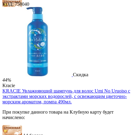
КОД:
758040
14 баллов
21 балл
35 баллов
2 499.00
Р
1 486.00
Р
3.30
Р
за 1.00 мл

В корзину

Скидка
44%
Kracie
KRACIE Увлажняющий шампунь для волос Umi No Uruoiso с
экстрактами морских водорослей, с освежающим цветочно-
морским ароматом, помпа 490мл.
При покупке данного товара на Клубную карту будет
начислено: