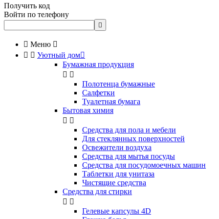
Получить код
Войти по телефону


Меню



Уютный дом

Бумажная продукция


Полотенца бумажные
Салфетки
Туалетная бумага
Бытовая химия


Cредства для пола и мебели
Для стеклянных поверхностей
Освежители воздуха
Средства для мытья посуды
Средства для посудомоечных машин
Таблетки для унитаза
Чистящие средства
Средства для стирки


Гелевые капсулы 4D