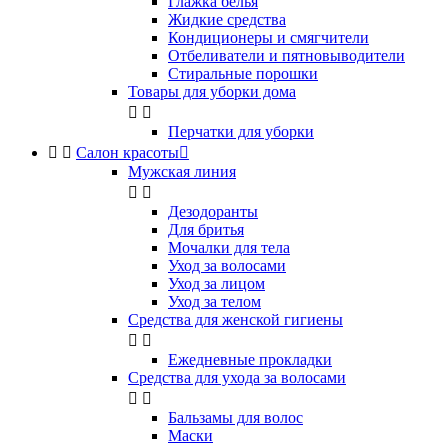
Глажка белья
Жидкие средства
Кондиционеры и смягчители
Отбеливатели и пятновыводители
Стиральные порошки
Товары для уборки дома


Перчатки для уборки


Салон красоты

Мужская линия


Дезодоранты
Для бритья
Мочалки для тела
Уход за волосами
Уход за лицом
Уход за телом
Средства для женской гигиены


Ежедневные прокладки
Средства для ухода за волосами


Бальзамы для волос
Маски