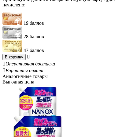
начислено:
19 баллов
28 баллов
47 баллов

В корзину

Оперативная доставка

Варианты оплаты
Аналогичные товары
Выгодная цена