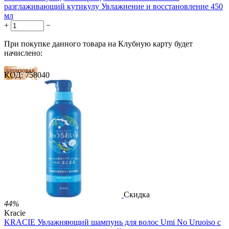
разглаживающий кутикулу Увлажнение и восстановление 450
мл
+
−
При покупке данного товара на Клубную карту будет
начислено:
КОД:
758040
19 баллов
28 баллов
47 баллов
2 499.00
Р
1 486.00
Р
3.30
Р
за 1.00 мл

В корзину

Скидка
44%
Kracie
KRACIE Увлажняющий шампунь для волос Umi No Uruoiso с