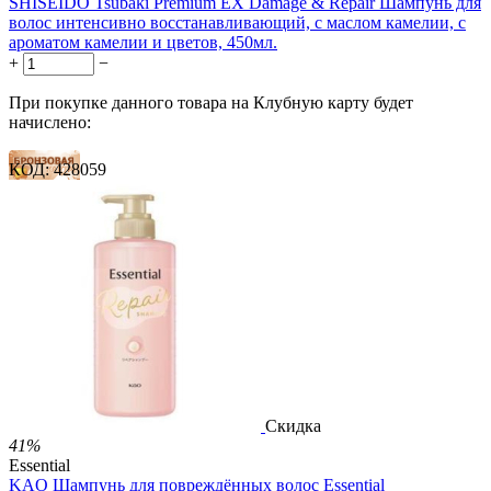
SHISEIDO Tsubaki Premium EX Damage & Repair Шампунь для
волос интенсивно восстанавливающий, с маслом камелии, с
ароматом камелии и цветов, 450мл.
+
−
При покупке данного товара на Клубную карту будет
начислено:
КОД:
428059
19 баллов
28 баллов
47 баллов
1 899.00
Р
1 578.00
Р
3.51
Р
за 1.00 мл

В корзину

Скидка
41%
Essential
KAO Шампунь для повреждённых волос Essential