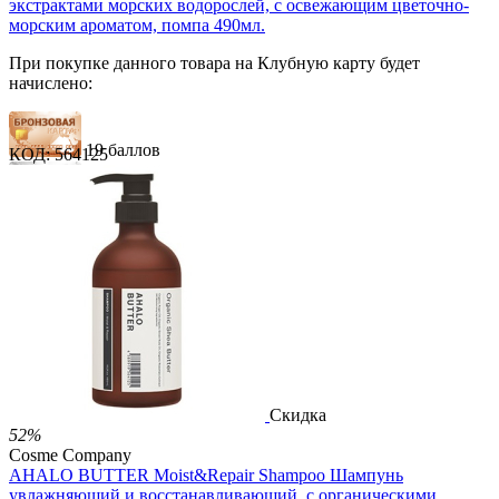
экстрактами морских водорослей, с освежающим цветочно-
морским ароматом, помпа 490мл.
При покупке данного товара на Клубную карту будет
начислено:
19 баллов
КОД:
564125
28 баллов
47 баллов
1 289.00
Р
724.00
Р
1.48
Р
за 1.00 мл
Нет в наличии



Скидка
52%
Cosme Company
AHALO BUTTER Moist&Repair Shampoo Шампунь
увлажняющий и восстанавливающий, с органическими