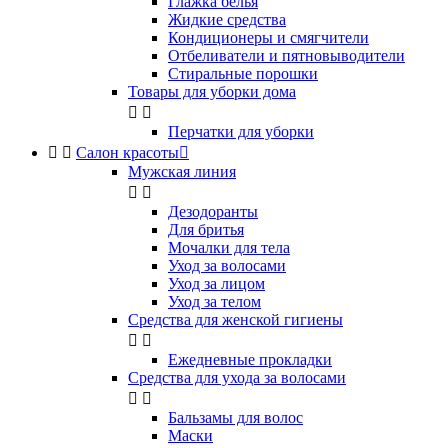
Глажка белья
Жидкие средства
Кондиционеры и смягчители
Отбеливатели и пятновыводители
Стиральные порошки
Товары для уборки дома


Перчатки для уборки


Салон красоты

Мужская линия


Дезодоранты
Для бритья
Мочалки для тела
Уход за волосами
Уход за лицом
Уход за телом
Средства для женской гигиены


Ежедневные прокладки
Средства для ухода за волосами


Бальзамы для волос
Маски