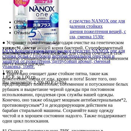
LION Концентрированное жидкое средство NANOX one для
Описание
стирки с «супер-энзимами» для удаления стойких
Особенности
загрязнений, запахов и предотвращения пожелтения вещей, с
Отзывы
легким ароматом цитрусового мыла, сменка 1530г
2 005.00
Р
● Устраняет пожелтение благодаря очистке на генетическом
1.31
Р
за 1.00 гр
уровне*1, достигающей корня бактерий. Суперферментный
LION Концентрированное жидкое средство NANOX one для
Вы экономите:
1 994.00
Р
(
50
%)
комплексный гель. Это средство для стирки сочетает в себе
стирки белья с глубокой антибактериальной очисткой и
мощную очищающую и дезодорирующую силу с сохранением
защитой от пожелтения, цитрусовый аромат, сменная
цвета вашей одежды.
упаковка, 1080г.
1 993.00
Р
● Тщательно очищает даже стойкие пятна, такие как
1.85
Р
за 1.00 гр
пожелтение, пятна от еды, крови и пота! Более того, оно
Вы экономите:
2 206.00
Р
(
53
%)
предотвращает пожелтение, потемнение и потускнение белых
рубашек и выцветание черной одежды при постоянном
использовании, продлевая срок службы вашей одежды.
Конечно, оно также обладает мощным антибактериальным*2,
противовирусным*3 и дезодорирующим действием на
барабан стиральной машины. Сохраняйте вашу одежду
чистой и в хорошем состоянии надолго. Также поддерживает
один цикл полоскания.
*1 Очищает бактериальную ДНК, участвующую в