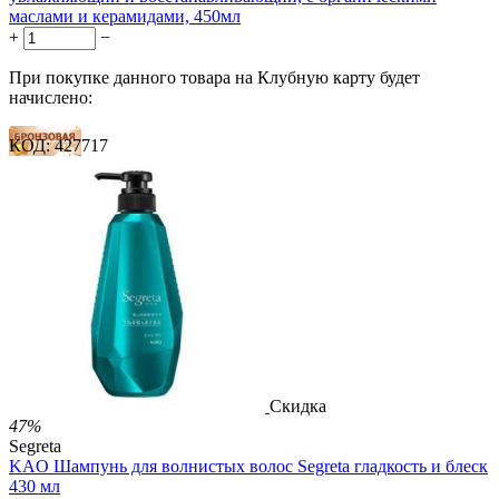
маслами и керамидами, 450мл
+
−
При покупке данного товара на Клубную карту будет
начислено:
КОД:
427717
19 баллов
28 баллов
47 баллов
2 500.00
Р
1 212.00
Р
2.69
Р
за 1.00 мл

В корзину

Скидка
47%
Segreta
KAO Шампунь для волнистых волос Segreta гладкость и блеск
430 мл