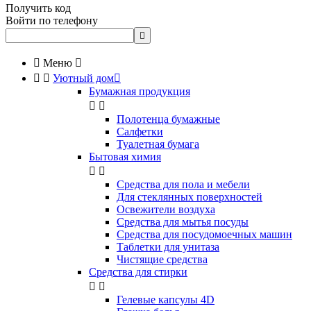
Получить код
Войти по телефону


Меню



Уютный дом

Бумажная продукция


Полотенца бумажные
Салфетки
Туалетная бумага
Бытовая химия


Cредства для пола и мебели
Для стеклянных поверхностей
Освежители воздуха
Средства для мытья посуды
Средства для посудомоечных машин
Таблетки для унитаза
Чистящие средства
Средства для стирки


Гелевые капсулы 4D