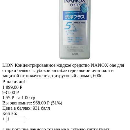
LION Концентрированное жидкое средство NANOX one для
стирки белья с глубокой антибактериальной очисткой и
защитой от пожелтения, цитрусовый аромат, 600г.
В наличии

1 899.00
Р
931.00
Р
1.55
Р
за 1.00 гр
Вы экономите:
968.00
Р
(
51
%)
Цена в баллах:
931 балл
Кол-во:
+
−
При покупке данного товара на Клубную карту будет