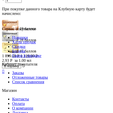
При покупке данного товара на Клубную карту будет
начислено:
19 баллов
Сервис покупателя
Новинки
28 баллов
Хиты продаж
Скидки
Бренды
47 баллов
Скоро в продаже
1 899.00
Р
1 319.00
Р
2.93
Р
за 1.00 мл
Кабинет покупателя

В корзину

Заказы
Отложенные товары
Список сравнения
Магазин
Контакты
Оплата
О компании
Доставка