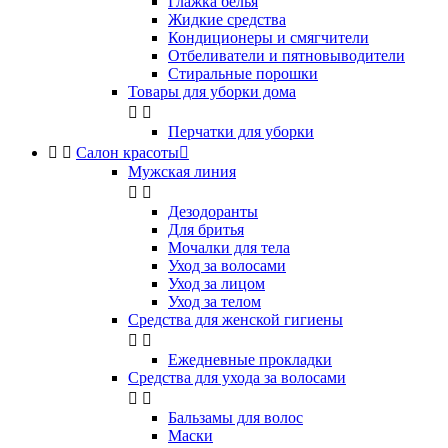
Глажка белья
Жидкие средства
Кондиционеры и смягчители
Отбеливатели и пятновыводители
Стиральные порошки
Товары для уборки дома


Перчатки для уборки


Салон красоты

Мужская линия


Дезодоранты
Для бритья
Мочалки для тела
Уход за волосами
Уход за лицом
Уход за телом
Средства для женской гигиены


Ежедневные прокладки
Средства для ухода за волосами


Бальзамы для волос
Маски