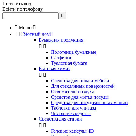
Получить код
Войти по телефону


Меню



Уютный дом

Бумажная продукция


Полотенца бумажные
Салфетки
Туалетная бумага
Бытовая химия


Cредства для пола и мебели
Для стеклянных поверхностей
Освежители воздуха
Средства для мытья посуды
Средства для посудомоечных машин
Таблетки для унитаза
Чистящие средства
Средства для стирки


Гелевые капсулы 4D