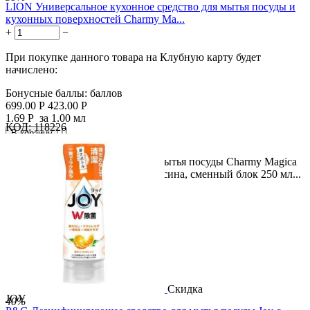
LION Универсальное кухонное средство для мытья посуды и
кухонных поверхностей Charmy Ma...
+
−
При покупке данного товара на Клубную карту будет
начислено:
Бонусные баллы:
баллов
699.00
Р
423.00
Р
1.69
Р
за 1.00 мл
КОД:
118226

В корзину

LION Средство спрей-пена для мытья посуды Charmy Magica
и кухонной утвари, аромат апельсина, сменный блок 250 мл...
Скидка
JOY
40%