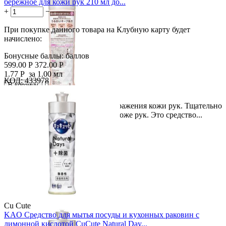
бережное для кожи рук 210 мл до...
+
−
При покупке данного товара на Клубную карту будет
начислено:
Бонусные баллы:
баллов
599.00
Р
372.00
Р
1.77
Р
за 1.00 мл
КОД:
433978

В корзину

Скидка
Легко моется и не вызывает раздражения кожи рук. Тщательно
38%
очищает и бережно относится к коже рук. Это средство...
Cu Cute
KAO Средство для мытья посуды и кухонных раковин с
лимонной кислотой CuCute Natural Day...