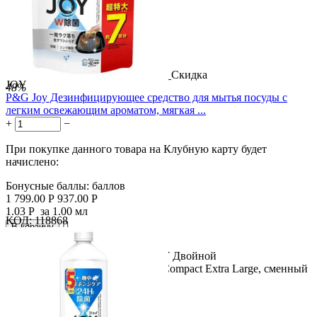
Скидка
JOY
48%
P&G Joy Дезинфицирующее средство для мытья посуды с
легким освежающим ароматом, мягкая ...
+
−
При покупке данного товара на Клубную карту будет
начислено:
Бонусные баллы:
баллов
1 799.00
Р
937.00
Р
1.03
Р
за 1.00 мл
КОД:
118868

В корзину

Название продукта: P&G Joy JOY Двойной
дезинфицирующий раствор Joy Compact Extra Large, сменный
блок 910 мл....