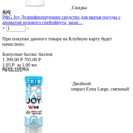
Скидка
JOY
50%
P&G Joy Дезинфицирующее средство для мытья посуды с
ароматом розового грейпфрута, запас...
+
−
При покупке данного товара на Клубную карту будет
начислено:
Бонусные баллы:
баллов
1 399.00
Р
705.00
Р
1.05
Р
за 1.00 мл
КОД:
118363

В корзину

Название продукта: P&G Joy JOY Двойной
дезинфицирующий раствор Joy Compact Extra Large, сменный
блок 670 мл....