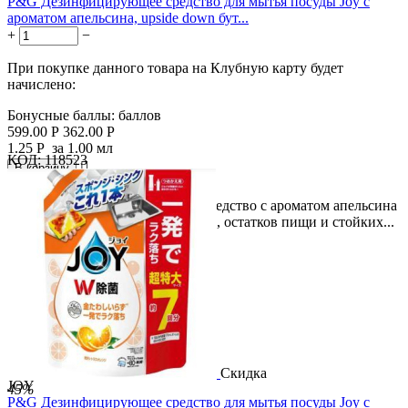
P&G Дезинфицирующее средство для мытья посуды Joy с
ароматом апельсина, upside down бут...
+
−
При покупке данного товара на Клубную карту будет
начислено:
Бонусные баллы:
баллов
599.00
Р
362.00
Р
1.25
Р
за 1.00 мл
КОД:
118523

В корзину

Описание: Дезинфицирующее средство с ароматом апельсина
для эффективного удаления жира, остатков пищи и стойких...
Скидка
JOY
45%
P&G Дезинфицирующее средство для мытья посуды Joy с