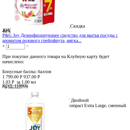
Скидка
JOY
48%
P&G Joy Дезинфицирующее средство для мытья посуды с
ароматом розового грейпфрута, мягка...
+
−
При покупке данного товара на Клубную карту будет
начислено:
Бонусные баллы:
баллов
1 799.00
Р
937.00
Р
1.03
Р
за 1.00 мл
КОД:
118806

В корзину

Название продукта: P&G Joy JOY Двойной
дезинфицирующий раствор Joy Compact Extra Large, сменный
блок 910 мл....