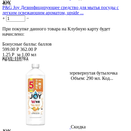
JOY
40%
P&G Joy Дезинфицирующее средство для мытья посуды с
легким освежающим ароматом, upside ...
+
−
При покупке данного товара на Клубную карту будет
начислено:
Бонусные баллы:
баллов
599.00
Р
362.00
Р
1.25
Р
за 1.00 мл
КОД:
118783

В корзину

Название продукта: Компактная перевернутая бутылочка
дезинфицирующего средства Joy. Объем: 290 мл. Код...
Скидка
JOY