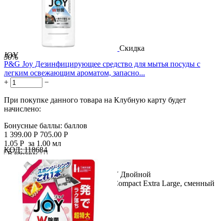
Скидка
JOY
50%
P&G Joy Дезинфицирующее средство для мытья посуды с
легким освежающим ароматом, запасно...
+
−
При покупке данного товара на Клубную карту будет
начислено:
Бонусные баллы:
баллов
1 399.00
Р
705.00
Р
1.05
Р
за 1.00 мл
КОД:
118684

В корзину

Название продукта: P&G Joy JOY Двойной
дезинфицирующий раствор Joy Compact Extra Large, сменный
блок 670 мл....