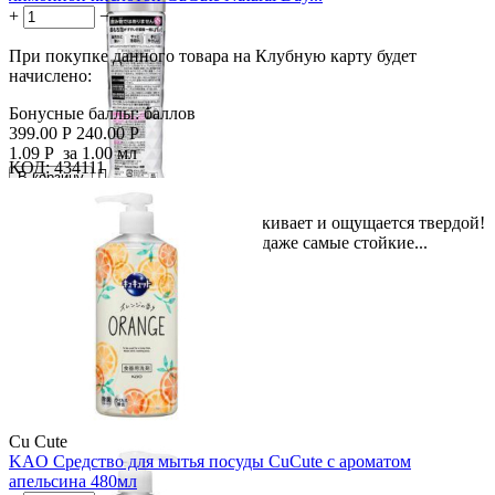
+
−
При покупке данного товара на Клубную карту будет
начислено:
Бонусные баллы:
баллов
399.00
Р
240.00
Р
1.09
Р
за 1.00 мл
КОД:
434111

В корзину

Скидка
Долговечная пена, которая выскакивает и ощущается твердой!
40%
Его уникальная формула удаляет даже самые стойкие...
Cu Cute
KAO Средство для мытья посуды CuCute с ароматом
апельсина 480мл