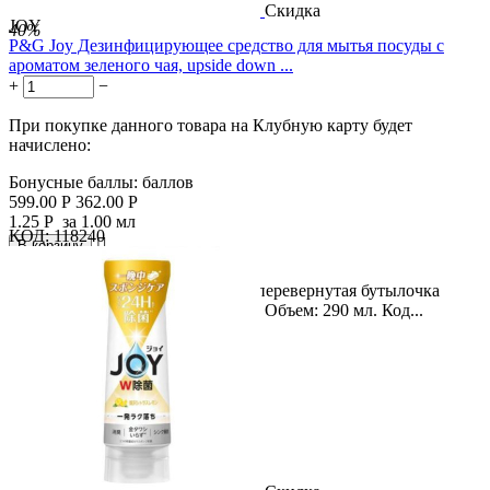
Скидка
JOY
40%
P&G Joy Дезинфицирующее средство для мытья посуды с
ароматом зеленого чая, upside down ...
+
−
При покупке данного товара на Клубную карту будет
начислено:
Бонусные баллы:
баллов
599.00
Р
362.00
Р
1.25
Р
за 1.00 мл
КОД:
118240

В корзину

Название продукта: Компактная перевернутая бутылочка
дезинфицирующего средства Joy. Объем: 290 мл. Код...