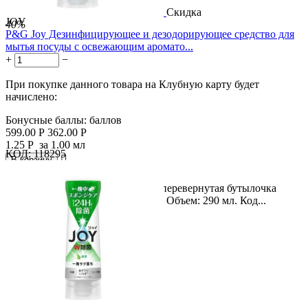
Скидка
JOY
40%
P&G Joy Дезинфицирующее и дезодорирующее средство для
мытья посуды с освежающим аромато...
+
−
При покупке данного товара на Клубную карту будет
начислено:
Бонусные баллы:
баллов
599.00
Р
362.00
Р
1.25
Р
за 1.00 мл
КОД:
118295

В корзину

Название продукта: Компактная перевернутая бутылочка
дезинфицирующего средства Joy. Объем: 290 мл. Код...