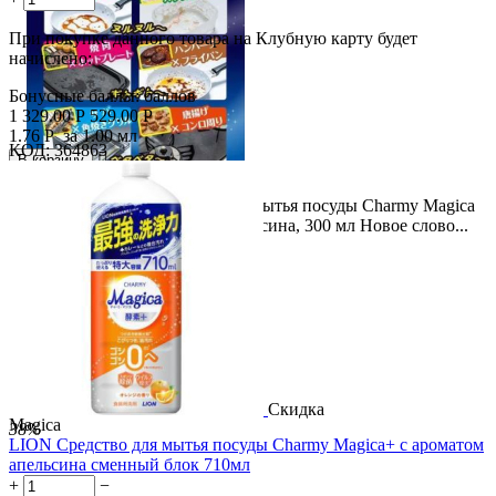
При покупке данного товара на Клубную карту будет
начислено:
Бонусные баллы:
баллов
1 329.00
Р
529.00
Р
1.76
Р
за 1.00 мл
КОД:
364863

В корзину

Скидка
LION Средство спрей-пена для мытья посуды Charmy Magica
60%
и кухонной утвари, аромат апельсина, 300 мл Новое слово...
Скидка
Magica
38%
LION Средство для мытья посуды Charmy Magica+ с ароматом
апельсина сменный блок 710мл
+
−