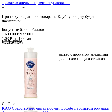
ароматом апельсина, мягкая упаковка...
+
−
При покупке данного товара на Клубную карту будет
начислено:
Бонусные баллы:
баллов
1 699.00
Р
937.00
Р
1.03
Р
за 1.00 мл
КОД:
433961

В корзину

Описание Дезинфицирующее средство с ароматом апельсина
для эффективного удаления жира, остатков пищи и стойких...
Cu Cute
KAO Средство для мытья посуды CuCute с ароматом ромашки