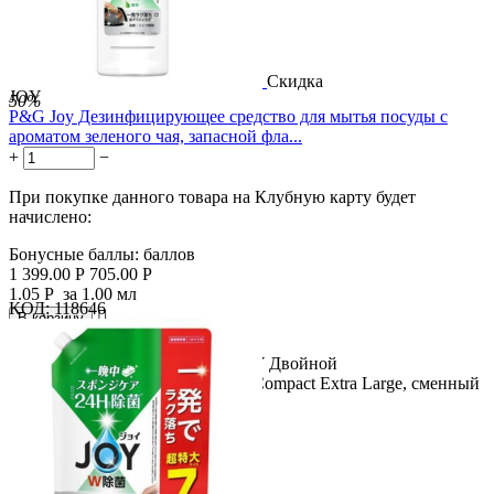
Скидка
JOY
50%
P&G Joy Дезинфицирующее средство для мытья посуды с
ароматом зеленого чая, запасной фла...
+
−
При покупке данного товара на Клубную карту будет
начислено:
Бонусные баллы:
баллов
1 399.00
Р
705.00
Р
1.05
Р
за 1.00 мл
КОД:
118646

В корзину

Название продукта: P&G Joy JOY Двойной
дезинфицирующий раствор Joy Compact Extra Large, сменный
блок 670 мл....