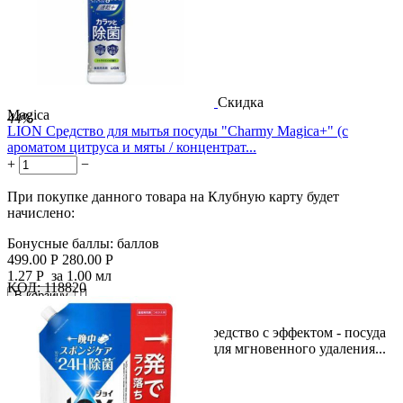
Скидка
Magica
44%
LION Средство для мытья посуды "Charmy Magica+" (с
ароматом цитруса и мяты / концентрат...
+
−
При покупке данного товара на Клубную карту будет
начислено:
Бонусные баллы:
баллов
499.00
Р
280.00
Р
1.27
Р
за 1.00 мл
КОД:
118820

В корзину

Концентрированное пенящееся средство с эффектом - посуда
чистая "до скрипа", разработано для мгновенного удаления...