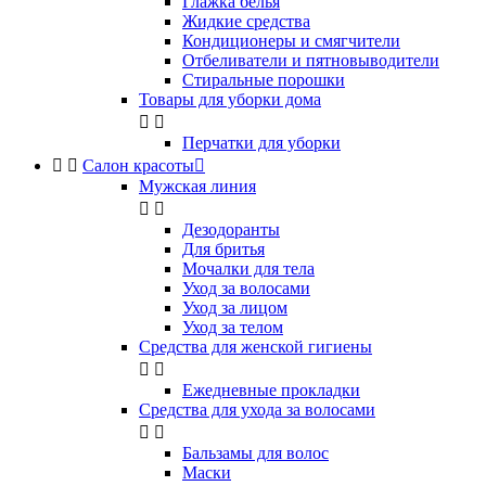
Глажка белья
Жидкие средства
Кондиционеры и смягчители
Отбеливатели и пятновыводители
Стиральные порошки
Товары для уборки дома


Перчатки для уборки


Салон красоты

Мужская линия


Дезодоранты
Для бритья
Мочалки для тела
Уход за волосами
Уход за лицом
Уход за телом
Средства для женской гигиены


Ежедневные прокладки
Средства для ухода за волосами


Бальзамы для волос
Маски