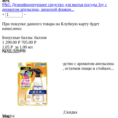
46%
P&G Дезинфицирующее средство для мытья посуды Joy с
ароматом апельсина, запасной флакон...
+
−
При покупке данного товара на Клубную карту будет
начислено:
Бонусные баллы:
баллов
1 299.00
Р
705.00
Р
1.05
Р
за 1.00 мл
КОД:
326496

В корзину

Описание Дезинфицирующее средство с ароматом апельсина
для эффективного удаления жира, остатков пищи и стойких...
Скидка
Magica
39%