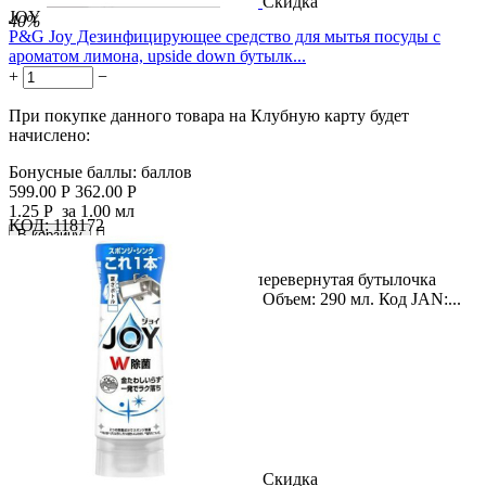
Скидка
JOY
40%
P&G Joy Дезинфицирующее средство для мытья посуды с
ароматом лимона, upside down бутылк...
+
−
При покупке данного товара на Клубную карту будет
начислено:
Бонусные баллы:
баллов
599.00
Р
362.00
Р
1.25
Р
за 1.00 мл
КОД:
118172

В корзину

Название продукта: Компактная перевернутая бутылочка
дезинфицирующего средства Joy. Объем: 290 мл. Код JAN:...
Скидка