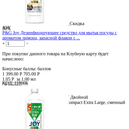
Скидка
JOY
50%
P&G Joy Дезинфицирующее средство для мытья посуды с
ароматом лимона, запасной флакон с ...
+
−
При покупке данного товара на Клубную карту будет
начислено:
Бонусные баллы:
баллов
1 399.00
Р
705.00
Р
1.05
Р
за 1.00 мл
КОД:
118608

В корзину

Название продукта: P&G Joy JOY Двойной
дезинфицирующий раствор Joy Compact Extra Large, сменный
блок 670 мл....