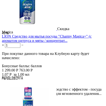
Скидка
Magica
41%
LION Средство для мытья посуды "Charmy Magica+" (с
ароматом цитруса и мяты / концентрат...
+
−
При покупке данного товара на Клубную карту будет
начислено:
Бонусные баллы:
баллов
1 299.00
Р
763.00
Р
1.07
Р
за 1.00 мл
КОД:
347071

В корзину

Концентрированное пенящееся средство с эффектом - посуда
чистая "до скрипа", разработано для мгновенного удаления...