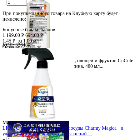
+
−
При покупке данного товара на Клубную карту будет
начислено:
Бонусные баллы:
баллов
1 199.00
Р
694.00
Р
1.45
Р
за 1.00 мл
КОД:
326489

В корзину

Скидка
KAO Средство для мытья посуды, овощей и фруктов CuCute
42%
быстрое смывание, аромат апельсина, 480 мл...
Magica
LION Спрей-пенка для мытья посуды Charmy Magica+ и
удаления стойких жирных загрязнений ...
+
−