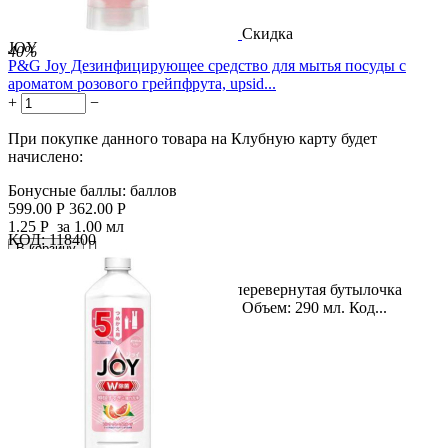
Скидка
JOY
40%
P&G Joy Дезинфицирующее средство для мытья посуды с
ароматом розового грейпфрута, upsid...
+
−
При покупке данного товара на Клубную карту будет
начислено:
Бонусные баллы:
баллов
599.00
Р
362.00
Р
1.25
Р
за 1.00 мл
КОД:
118400

В корзину

Название продукта: Компактная перевернутая бутылочка
дезинфицирующего средства Joy. Объем: 290 мл. Код...