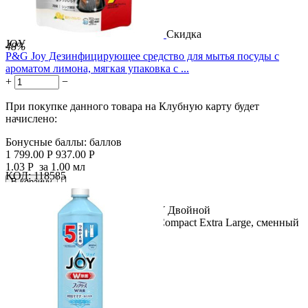
Скидка
JOY
48%
P&G Joy Дезинфицирующее средство для мытья посуды с
ароматом лимона, мягкая упаковка с ...
+
−
При покупке данного товара на Клубную карту будет
начислено:
Бонусные баллы:
баллов
1 799.00
Р
937.00
Р
1.03
Р
за 1.00 мл
КОД:
118585

В корзину

Название продукта: P&G Joy JOY Двойной
дезинфицирующий раствор Joy Compact Extra Large, сменный
блок 910 мл....