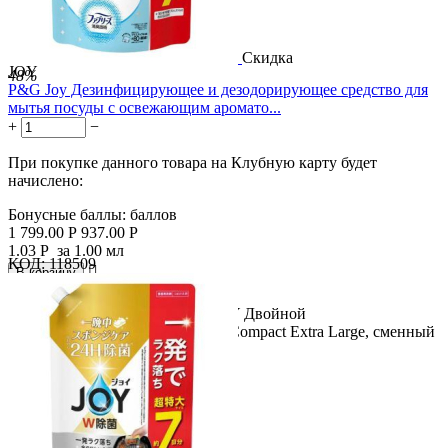
Скидка
JOY
48%
P&G Joy Дезинфицирующее и дезодорирующее средство для
мытья посуды с освежающим аромато...
+
−
При покупке данного товара на Клубную карту будет
начислено:
Бонусные баллы:
баллов
1 799.00
Р
937.00
Р
1.03
Р
за 1.00 мл
КОД:
118509

В корзину

Название продукта: P&G Joy JOY Двойной
дезинфицирующий раствор Joy Compact Extra Large, сменный
блок 910 мл....