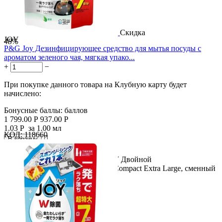
Скидка
JOY
48%
P&G Joy Дезинфицирующее средство для мытья посуды с
ароматом зеленого чая, мягкая упако...
+
−
При покупке данного товара на Клубную карту будет
начислено:
Бонусные баллы:
баллов
1 799.00
Р
937.00
Р
1.03
Р
за 1.00 мл
КОД:
118660

В корзину

Название продукта: P&G Joy JOY Двойной
дезинфицирующий раствор Joy Compact Extra Large, сменный
блок 910 мл....