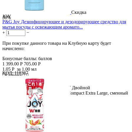
Скидка
JOY
50%
P&G Joy Дезинфицирующее и дезодорирующее средство для
мытья посуды с освежающим аромато...
+
−
При покупке данного товара на Клубную карту будет
начислено:
Бонусные баллы:
баллов
1 399.00
Р
705.00
Р
1.05
Р
за 1.00 мл
КОД:
118387

В корзину

Название продукта: P&G Joy JOY Двойной
дезинфицирующий раствор Joy Compact Extra Large, сменный
блок 670 мл....