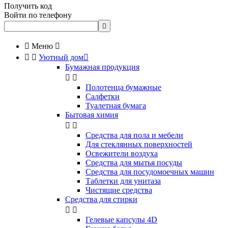
Получить код
Войти по телефону


Меню



Уютный дом

Бумажная продукция


Полотенца бумажные
Салфетки
Туалетная бумага
Бытовая химия


Cредства для пола и мебели
Для стеклянных поверхностей
Освежители воздуха
Средства для мытья посуды
Средства для посудомоечных машин
Таблетки для унитаза
Чистящие средства
Средства для стирки


Гелевые капсулы 4D