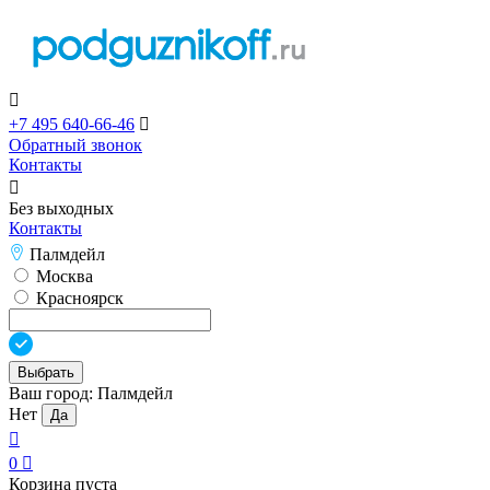

+7 495 640-66-46

Обратный звонок
Контакты

Без выходных
Контакты
Палмдейл
Москва
Красноярск
Выбрать
Ваш город:
Палмдейл
Нет
Да

0

Корзина пуста