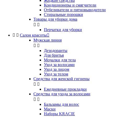
Жидкие средства
Кондиционеры и смягчители
Отбеливатели и пятновыводители
Стиральные порошки
Товары для уборки дома


Перчатки для уборки


Салон красоты

Мужская линия


Дезодоранты
Для бритья
Мочалки для тела
Уход за волосами
Уход за лицом
Уход за телом
Средства для женской гигиены


Ежедневные прокладки
Средства для ухода за волосами


Бальзамы для волос
Маски
Наборы KRACIE