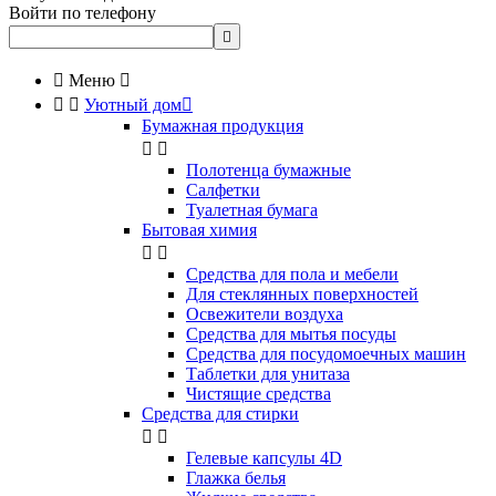
Войти по телефону


Меню



Уютный дом

Бумажная продукция


Полотенца бумажные
Салфетки
Туалетная бумага
Бытовая химия


Cредства для пола и мебели
Для стеклянных поверхностей
Освежители воздуха
Средства для мытья посуды
Средства для посудомоечных машин
Таблетки для унитаза
Чистящие средства
Средства для стирки


Гелевые капсулы 4D
Глажка белья