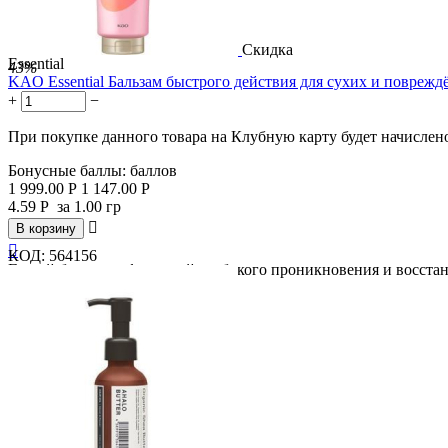
Скидка
Essential
43%
KAO Essential Бальзам быстрого действия для сухих и поврежд
+
−
При покупке данного товара на Клубную карту будет начислен
Бонусные баллы:
баллов
1 999.00
Р
1 147.00
Р
4.59
Р
за 1.00 гр

В корзину

КОД:
564156
Густой бальзам с формулой глубокого проникновения и восстан