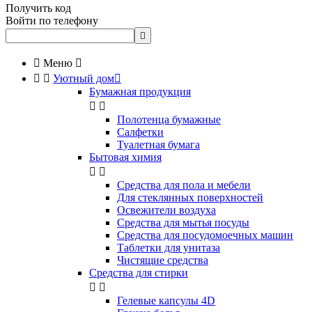
Получить код
Войти по телефону


Меню



Уютный дом

Бумажная продукция


Полотенца бумажные
Салфетки
Туалетная бумага
Бытовая химия


Cредства для пола и мебели
Для стеклянных поверхностей
Освежители воздуха
Средства для мытья посуды
Средства для посудомоечных машин
Таблетки для унитаза
Чистящие средства
Средства для стирки


Гелевые капсулы 4D