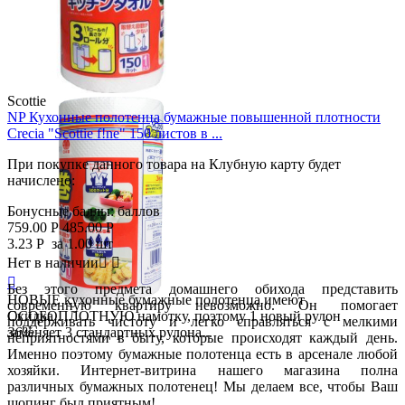
Scottie
NP Кухонные полотенца бумажные повышенной плотности
Crecia "Scottie f!ne" 150 листов в ...
При покупке данного товара на Клубную карту будет
начислено:
Бонусные баллы:
баллов
759.00
Р
485.00
Р
3.23
Р
за 1.00 шт
Нет в наличии



Без этого предмета домашнего обихода представить
НОВЫЕ кухонные бумажные полотенца имеют
современную квартиру невозможно. Он помогает
Скидка
ОСОБОПЛОТНУЮ намотку, поэтому 1 новый рулон
поддерживать чистоту и легко справляться с мелкими
36%
заменяет 3 стандартных рулона...
неприятностями в быту, которые происходят каждый день.
Именно поэтому бумажные полотенца есть в арсенале любой
хозяйки. Интернет-витрина нашего магазина полна
различных бумажных полотенец! Мы делаем все, чтобы Ваш
шопинг был приятным!