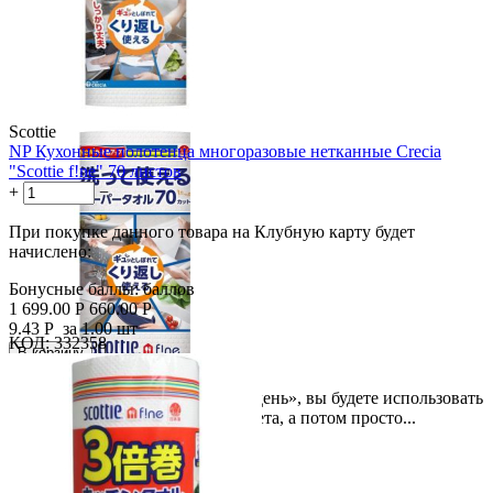
Scottie
NP Кухонные полотенца многоразовые нетканные Crecia
"Scottie f!ne" 70 листов
+
−
При покупке данного товара на Клубную карту будет
начислено:
Бонусные баллы:
баллов
1 699.00
Р
660.00
Р
9.43
Р
за 1.00 шт
КОД:
332358

В корзину

Скидка
Это полотенце-тряпка «на один день», вы будете использовать
61%
его пока оно не станет серого цвета, а потом просто...