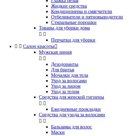
Глажка белья
Жидкие средства
Кондиционеры и смягчители
Отбеливатели и пятновыводители
Стиральные порошки
Товары для уборки дома


Перчатки для уборки


Салон красоты

Мужская линия


Дезодоранты
Для бритья
Мочалки для тела
Уход за волосами
Уход за лицом
Уход за телом
Средства для женской гигиены


Ежедневные прокладки
Средства для ухода за волосами


Бальзамы для волос
Маски