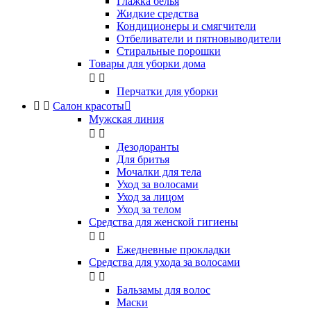
Глажка белья
Жидкие средства
Кондиционеры и смягчители
Отбеливатели и пятновыводители
Стиральные порошки
Товары для уборки дома


Перчатки для уборки


Салон красоты

Мужская линия


Дезодоранты
Для бритья
Мочалки для тела
Уход за волосами
Уход за лицом
Уход за телом
Средства для женской гигиены


Ежедневные прокладки
Средства для ухода за волосами


Бальзамы для волос
Маски