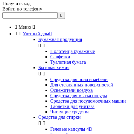
Получить код
Войти по телефону


Меню



Уютный дом

Бумажная продукция


Полотенца бумажные
Салфетки
Туалетная бумага
Бытовая химия


Cредства для пола и мебели
Для стеклянных поверхностей
Освежители воздуха
Средства для мытья посуды
Средства для посудомоечных машин
Таблетки для унитаза
Чистящие средства
Средства для стирки


Гелевые капсулы 4D