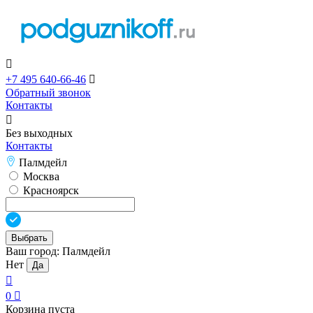

+7 495 640-66-46

Обратный звонок
Контакты

Без выходных
Контакты
Палмдейл
Москва
Красноярск
Выбрать
Ваш город:
Палмдейл
Нет
Да

0

Корзина пуста