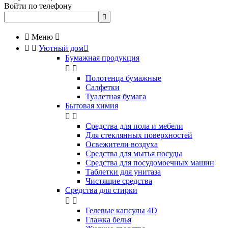
Войти по телефону


Меню



Уютный дом

Бумажная продукция


Полотенца бумажные
Салфетки
Туалетная бумага
Бытовая химия


Cредства для пола и мебели
Для стеклянных поверхностей
Освежители воздуха
Средства для мытья посуды
Средства для посудомоечных машин
Таблетки для унитаза
Чистящие средства
Средства для стирки


Гелевые капсулы 4D
Глажка белья