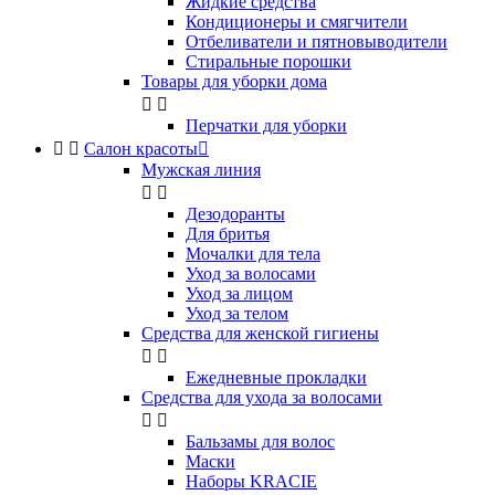
Жидкие средства
Кондиционеры и смягчители
Отбеливатели и пятновыводители
Стиральные порошки
Товары для уборки дома


Перчатки для уборки


Салон красоты

Мужская линия


Дезодоранты
Для бритья
Мочалки для тела
Уход за волосами
Уход за лицом
Уход за телом
Средства для женской гигиены


Ежедневные прокладки
Средства для ухода за волосами


Бальзамы для волос
Маски
Наборы KRACIE