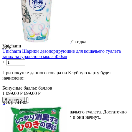
Скидка
Unicharm
36%
Unicharm Шарики дезодорирующие для кошачьего туалета
запах натурального мыла 450мл
+
−
При покупке данного товара на Клубную карту будет
начислено:
Бонусные баллы:
баллов
1 099.00
Р
699.00
Р

В корзину
КОД:
741309

Дезодорирующие шарики для кошачьего туалета. Достаточно
просто насыпать шарики в туалет, и они начнут...