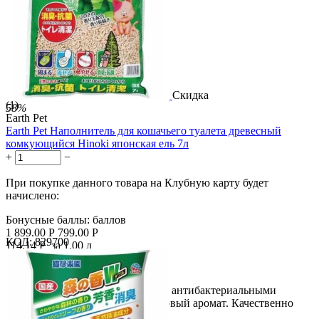
Скидка
(1)
58%
Earth Pet
Earth Pet Наполнитель для кошачьего туалета древесный
комкующийся Hinoki японская ель 7л
+
−
При покупке данного товара на Клубную карту будет
начислено:
Бонусные баллы:
баллов
1 899.00
Р
799.00
Р
КОД:
829700
114.14
Р
за 1.00 л

В корзину

Наполнитель обладает высокими антибактериальными
свойствами. Имеет приятный еловый аромат. Качественно
устраняет...