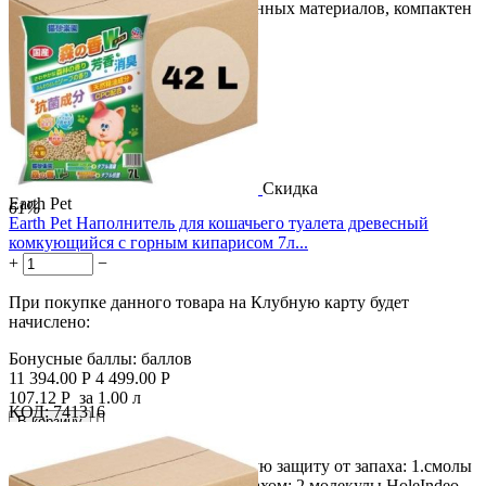
экологически чистых переработанных материалов, компактен
и...
Скидка
Earth Pet
61%
Earth Pet Наполнитель для кошачьего туалета древесный
комкующийся с горным кипарисом 7л...
+
−
При покупке данного товара на Клубную карту будет
начислено:
Бонусные баллы:
баллов
11 394.00
Р
4 499.00
Р
107.12
Р
за 1.00 л
КОД:
741316

В корзину

Наполнитель имеет трёхуровневую защиту от запаха: 1.смолы
кипариса впитывают влагу с запахом; 2.молекулы HoleIndeo...