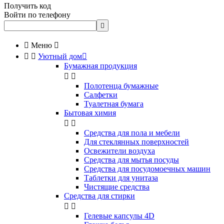
Получить код
Войти по телефону


Меню



Уютный дом

Бумажная продукция


Полотенца бумажные
Салфетки
Туалетная бумага
Бытовая химия


Cредства для пола и мебели
Для стеклянных поверхностей
Освежители воздуха
Средства для мытья посуды
Средства для посудомоечных машин
Таблетки для унитаза
Чистящие средства
Средства для стирки


Гелевые капсулы 4D