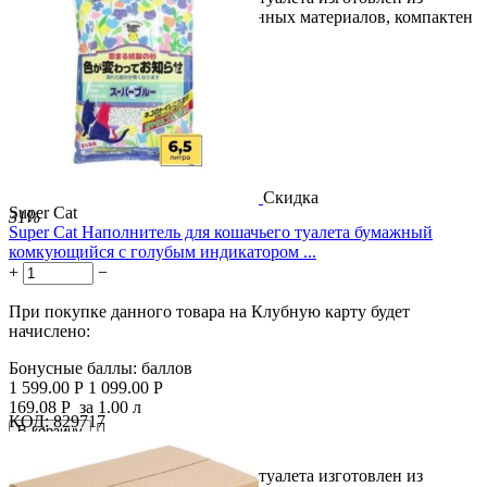
экологически чистых переработанных материалов, компактен
и...
Скидка
Super Cat
31%
Super Cat Наполнитель для кошачьего туалета бумажный
комкующийся с голубым индикатором ...
+
−
При покупке данного товара на Клубную карту будет
начислено:
Бонусные баллы:
баллов
1 599.00
Р
1 099.00
Р
169.08
Р
за 1.00 л
КОД:
829717

В корзину

Этот наполнитель для кошачьего туалета изготовлен из