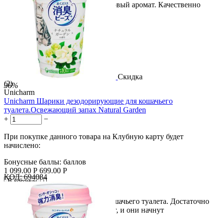
свойствами. Имеет приятный еловый аромат. Качественно
устраняет...
Скидка
(2)
36%
Unicharm
Unicharm Шарики дезодорирующие для кошачьего
туалета.Освежающий запах Natural Garden
+
−
При покупке данного товара на Клубную карту будет
начислено:
Бонусные баллы:
баллов
1 099.00
Р
699.00
Р
КОД:
694084

В корзину

Дезодорирующие шарики для кошачьего туалета. Достаточно
просто насыпать шарики в туалет, и они начнут