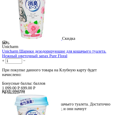
распространять...
Скидка
(2)
36%
Unicharm
Unicharm Шарики дезодорирующие для кошачьего туалета.
Нежный цветочный запах Pure Floral
+
−
При покупке данного товара на Клубную карту будет
начислено:
Бонусные баллы:
баллов
1 099.00
Р
699.00
Р
КОД:
694299

В корзину

Дезодорирующие шарики для кошачьего туалета. Достаточно
просто насыпать шарики в туалет, и они начнут
распространять...