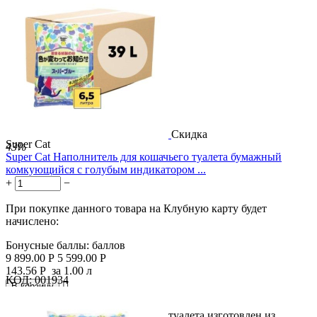
Скидка
Super Cat
43%
Super Cat Наполнитель для кошачьего туалета бумажный
комкующийся с голубым индикатором ...
+
−
При покупке данного товара на Клубную карту будет
начислено:
Бонусные баллы:
баллов
9 899.00
Р
5 599.00
Р
143.56
Р
за 1.00 л
КОД:
001934

В корзину

Этот наполнитель для кошачьего туалета изготовлен из