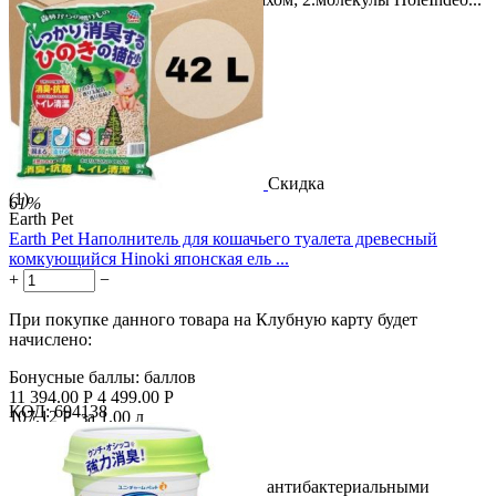
Скидка
(1)
61%
Earth Pet
Earth Pet Наполнитель для кошачьего туалета древесный
комкующийся Hinoki японская ель ...
+
−
При покупке данного товара на Клубную карту будет
начислено:
Бонусные баллы:
баллов
11 394.00
Р
4 499.00
Р
КОД:
694138
107.12
Р
за 1.00 л

В корзину

Наполнитель обладает высокими антибактериальными