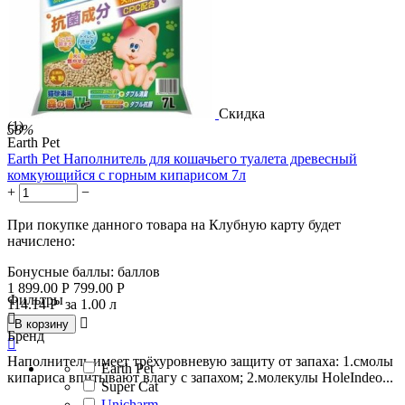
Скидка
(1)
58%
Earth Pet
Earth Pet Наполнитель для кошачьего туалета древесный
комкующийся с горным кипарисом 7л
+
−
При покупке данного товара на Клубную карту будет
начислено:
Бонусные баллы:
баллов
1 899.00
Р
799.00
Р
Фильтры
114.14
Р
за 1.00 л


В корзину
Бренд

Наполнитель имеет трёхуровневую защиту от запаха: 1.смолы
Earth Pet
кипариса впитывают влагу с запахом; 2.молекулы HoleIndeo...
Super Cat
Unicharm