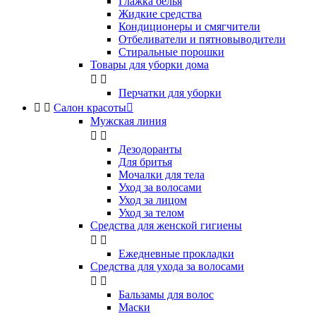
Глажка белья
Жидкие средства
Кондиционеры и смягчители
Отбеливатели и пятновыводители
Стиральные порошки
Товары для уборки дома


Перчатки для уборки


Салон красоты

Мужская линия


Дезодоранты
Для бритья
Мочалки для тела
Уход за волосами
Уход за лицом
Уход за телом
Средства для женской гигиены


Ежедневные прокладки
Средства для ухода за волосами


Бальзамы для волос
Маски