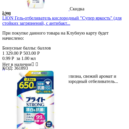
Скидка
Lion
62%
LION Гель-отбеливатель кислородный "Супер яркость" (для
стойких загрязнений, с антибакт...
При покупке данного товара на Клубную карту будет
начислено:
Бонусные баллы:
баллов
1 329.00
Р
503.00
Р
0.99
Р
за 1.00 мл
Нет в наличии


КОД:
361893

Мощная формула - это чистота, белизна, свежий аромат и
антибактериальный эффект! Кислородный отбеливатель...