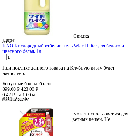
Скидка
Haiter
53%
KAO Кислородный отбеливатель Wide Haiter для белого и
цветного белья, 1л.
+
−
При покупке данного товара на Клубную карту будет
начислено:
Бонусные баллы:
баллов
899.00
Р
423.00
Р
0.42
Р
за 1.00 мл
КОД:
231363

В корзину

Отбеливатель кислородного типа может использоваться для
лучшего отстирывания белых и цветных вещей. Не
повреждает...