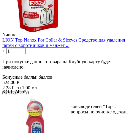
Nanox
LION Top Nanox For Collar & Sleeves Средство для удаления
пятен с воротничков и манжет ...
+
−
При покупке данного товара на Клубную карту будет
начислено:
Бонусные баллы:
баллов
524.00
Р
2.28
Р
за 1.00 мл
КОД:
745525

В корзину

Первое из 3х средств в серии пятновыводителей "Тор",
которые в комплексе решают все вопросы по очистке одежды
в...