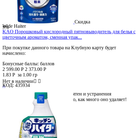
Скидка
Wide Haiter
9%
KAO Порошковый кислородный пятновыводитель для белья с
цветочным ароматом, сменная упак...
При покупке данного товара на Клубную карту будет
начислено:
Бонусные баллы:
баллов
2 599.00
Р
2 373.00
Р
1.83
Р
за 1.00 гр
Нет в наличии


КОД:
435934

Мощное средство для удаления пятен и устранения
неприятных запахов. Удивительно, как много оно удаляет!
Этот...