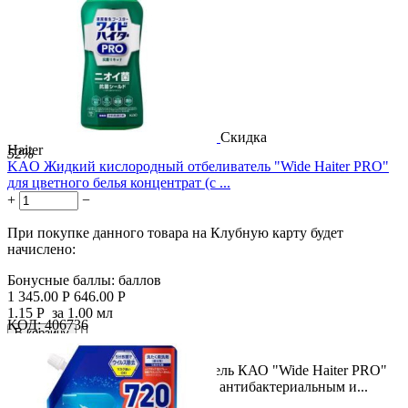
Скидка
Haiter
52%
KAO Жидкий кислородный отбеливатель "Wide Haiter PRO"
для цветного белья концентрат (с ...
+
−
При покупке данного товара на Клубную карту будет
начислено:
Бонусные баллы:
баллов
1 345.00
Р
646.00
Р
1.15
Р
за 1.00 мл
КОД:
406736

В корзину

Жидкий кислородный отбеливатель КАО "Wide Haiter PRO"
для цветного белья концентрат (с антибактериальным и...