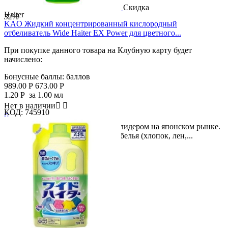
Скидка
Haiter
32%
KAO Жидкий концентрированный кислородный
отбеливатель Wide Haiter EX Power для цветного...
При покупке данного товара на Клубную карту будет
начислено:
Бонусные баллы:
баллов
989.00
Р
673.00
Р
1.20
Р
за 1.00 мл
Нет в наличии


КОД:
745910

EX Power является безусловным лидером на японском рынке.
Подходит для белого и цветного белья (хлопок, лен,...