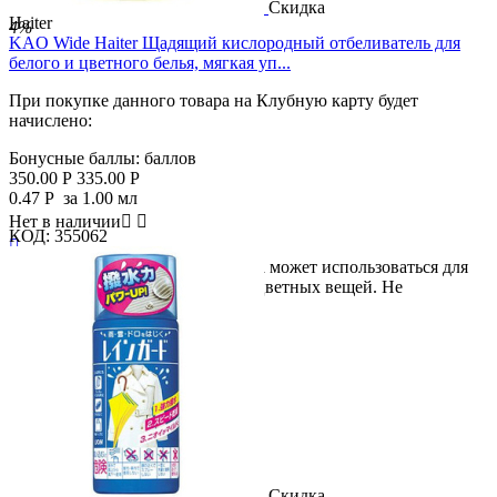
Скидка
Haiter
4%
KAO Wide Haiter Щадящий кислородный отбеливатель для
белого и цветного белья, мягкая уп...
При покупке данного товара на Клубную карту будет
начислено:
Бонусные баллы:
баллов
350.00
Р
335.00
Р
0.47
Р
за 1.00 мл
Нет в наличии


КОД:
355062

Отбеливатель кислородного типа может использоваться для
лучшего отстирывания белых и цветных вещей. Не
повреждает...
Скидка