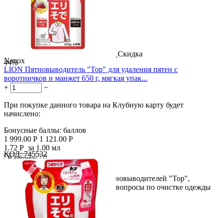
Скидка
Nanox
44%
LION Пятновыводитель "Top" для удаления пятен с
воротничков и манжет 650 г, мягкая упак...
+
−
При покупке данного товара на Клубную карту будет
начислено:
Бонусные баллы:
баллов
1 999.00
Р
1 121.00
Р
1.72
Р
за 1.00 мл
КОД:
745532

В корзину

Первое из 3х средств в серии пятновыводителей "Тор",
которые в комплексе решают все вопросы по очистке одежды
в...