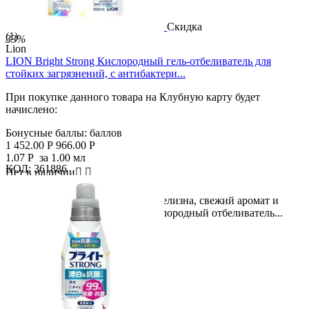
Скидка
(1)
33%
Lion
LION Bright Strong Кислородный гель-отбеливатель для
стойких загрязнений, с антибактери...
При покупке данного товара на Клубную карту будет
начислено:
Бонусные баллы:
баллов
1 452.00
Р
966.00
Р
1.07
Р
за 1.00 мл
КОД:
361886
Нет в наличии



Мощная формула - это чистота, белизна, свежий аромат и
антибактериальный эффект! Кислородный отбеливатель...