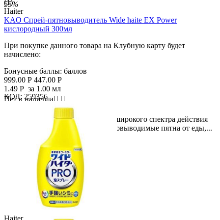
(1)
55%
Haiter
KAO Спрей-пятновыводитель Wide haite EX Power
кислородный 300мл
При покупке данного товара на Клубную карту будет
начислено:
Бонусные баллы:
баллов
999.00
Р
447.00
Р
1.49
Р
за 1.00 мл
КОД:
259356
Нет в наличии



Кислородный пятновыводитель широкого спектра действия
безопасно и быстро удалит трудновыводимые пятна от еды,...
Haiter