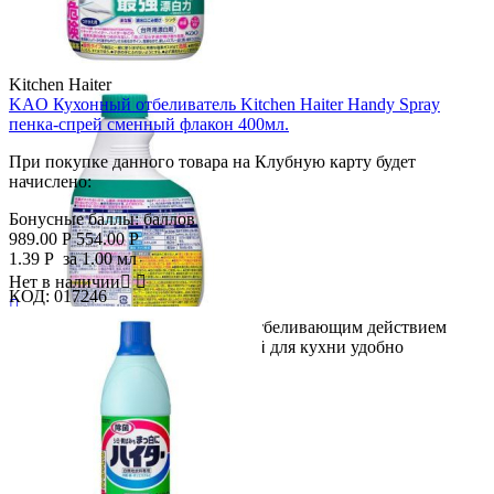
Kitchen Haiter
KAO Кухонный отбеливатель Kitchen Haiter Handy Spray
пенка-спрей сменный флакон 400мл.
При покупке данного товара на Клубную карту будет
начислено:
Бонусные баллы:
баллов
989.00
Р
554.00
Р
1.39
Р
за 1.00 мл
Нет в наличии


КОД:
017246

Самое эффективное средство с отбеливающим действием
Скидка
среди серии Kitchen Haiter! Спрей для кухни удобно
44%
наносится, с...