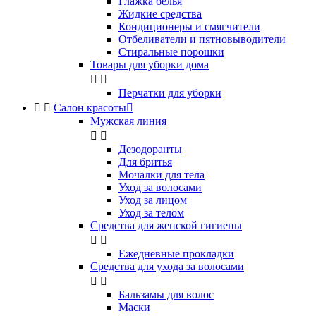
Глажка белья
Жидкие средства
Кондиционеры и смягчители
Отбеливатели и пятновыводители
Стиральные порошки
Товары для уборки дома


Перчатки для уборки


Салон красоты

Мужская линия


Дезодоранты
Для бритья
Мочалки для тела
Уход за волосами
Уход за лицом
Уход за телом
Средства для женской гигиены


Ежедневные прокладки
Средства для ухода за волосами


Бальзамы для волос
Маски