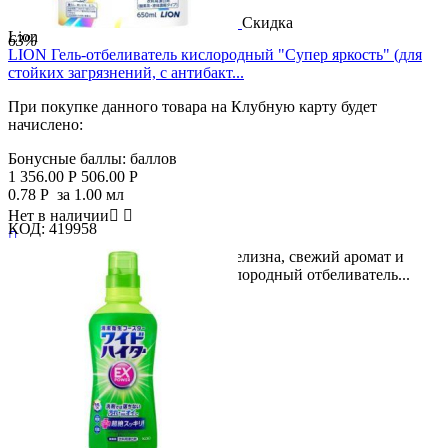
Скидка
Lion
63%
LION Гель-отбеливатель кислородный "Супер яркость" (для
стойких загрязнений, с антибакт...
При покупке данного товара на Клубную карту будет
начислено:
Бонусные баллы:
баллов
1 356.00
Р
506.00
Р
0.78
Р
за 1.00 мл
Нет в наличии


КОД:
419958

Мощная формула - это чистота, белизна, свежий аромат и
антибактериальный эффект! Кислородный отбеливатель...