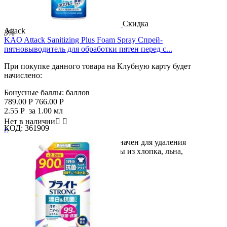
Скидка
Attack
3%
KAO Attack Sanitizing Plus Foam Spray Спрей-
пятновыводитель для обработки пятен перед с...
При покупке данного товара на Клубную карту будет
начислено:
Бонусные баллы:
баллов
789.00
Р
766.00
Р
2.55
Р
за 1.00 мл
Нет в наличии


КОД:
361909

Спрей пятновыводитель предназначен для удаления
трудновыводимых пятен с одежды из хлопка, льна,
синтетических...