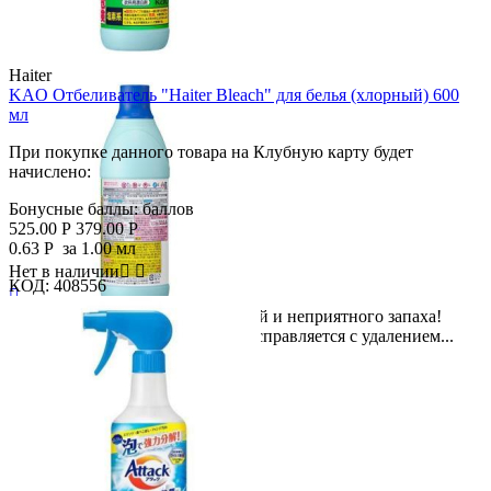
Haiter
KAO Отбеливатель "Haiter Bleach" для белья (хлорный) 600
мл
При покупке данного товара на Клубную карту будет
начислено:
Бонусные баллы:
баллов
525.00
Р
379.00
Р
0.63
Р
за 1.00 мл
Нет в наличии


КОД:
408556

Отбеливание + удаление бактерий и неприятного запаха!
Скидка
Хлорный отбеливатель отлично справляется с удалением...
28%