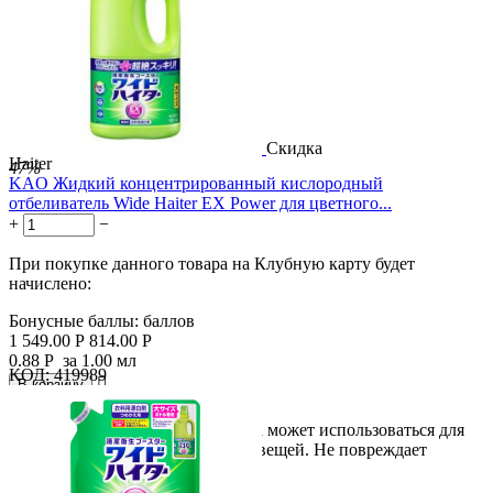
Скидка
Haiter
47%
KAO Жидкий концентрированный кислородный
отбеливатель Wide Haiter EX Power для цветного...
+
−
При покупке данного товара на Клубную карту будет
начислено:
Бонусные баллы:
баллов
1 549.00
Р
814.00
Р
0.88
Р
за 1.00 мл
КОД:
419989

В корзину

Отбеливатель кислородного типа может использоваться для
лучшего отстирывания цветных вещей. Не повреждает
цветные...