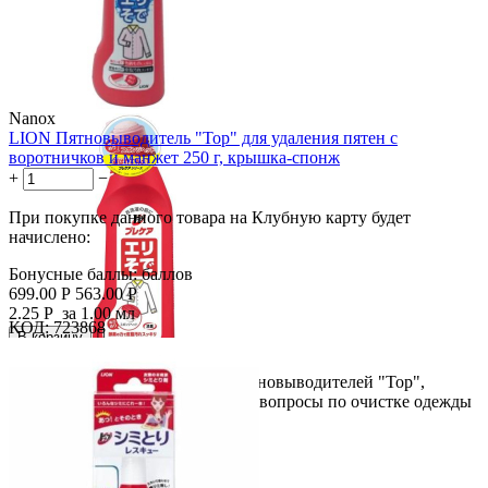
Nanox
LION Пятновыводитель "Top" для удаления пятен с
воротничков и манжет 250 г, крышка-спонж
+
−
При покупке данного товара на Клубную карту будет
начислено:
Бонусные баллы:
баллов
699.00
Р
563.00
Р
2.25
Р
за 1.00 мл
КОД:
723868

В корзину

Первое из 3х средств в серии пятновыводителей "Тор",
которые в комплексе решают все вопросы по очистке одежды
в...