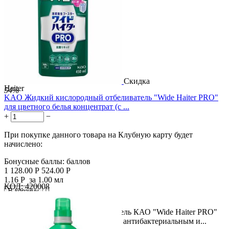
Скидка
Haiter
54%
KAO Жидкий кислородный отбеливатель "Wide Haiter PRO"
для цветного белья концентрат (с ...
+
−
При покупке данного товара на Клубную карту будет
начислено:
Бонусные баллы:
баллов
1 128.00
Р
524.00
Р
1.16
Р
за 1.00 мл
КОД:
420008

В корзину

Жидкий кислородный отбеливатель КАО "Wide Haiter PRO"
для цветного белья концентрат (с антибактериальным и...