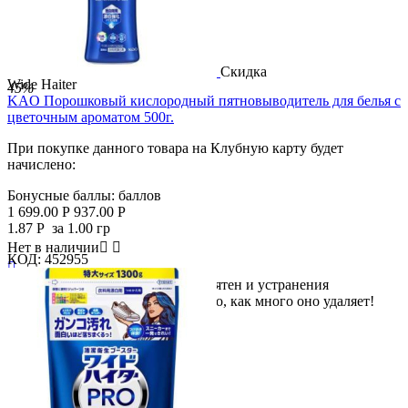
Скидка
Wide Haiter
45%
KAO Порошковый кислородный пятновыводитель для белья с
цветочным ароматом 500г.
При покупке данного товара на Клубную карту будет
начислено:
Бонусные баллы:
баллов
1 699.00
Р
937.00
Р
1.87
Р
за 1.00 гр
Нет в наличии


КОД:
452955

Мощное средство для удаления пятен и устранения
неприятных запахов. Удивительно, как много оно удаляет!
Этот...