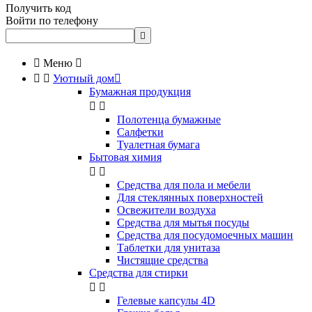
Получить код
Войти по телефону


Меню



Уютный дом

Бумажная продукция


Полотенца бумажные
Салфетки
Туалетная бумага
Бытовая химия


Cредства для пола и мебели
Для стеклянных поверхностей
Освежители воздуха
Средства для мытья посуды
Средства для посудомоечных машин
Таблетки для унитаза
Чистящие средства
Средства для стирки


Гелевые капсулы 4D