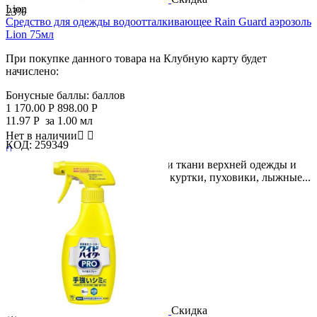
Lion
23%
Средство для одежды водоотталкивающее Rain Guard аэрозоль
Lion 75мл
При покупке данного товара на Клубную карту будет
начислено:
Бонусные баллы:
баллов
1 170.00
Р
898.00
Р
11.97
Р
за 1.00 мл
Нет в наличии


КОД:
259349

Спрей применяется для обработки ткани верхней одежды и
обуви. Защищает одежду: плащи, куртки, пуховики, лыжные...
Скидка