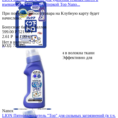
въевшейся грязи перед стиркой Top Nano...
При покупке данного товара на Клубную карту будет
начислено:
Бонусные баллы:
баллов
599.00
Р
521.00
Р
2.61
Р
за 1.00 мл
Нет в наличии


КОД:
720355

Эффективно устраняет въевшиеся в волокна ткани
загрязнения (земля, пыль, грязь). Эффективно для
отстирывания светлых...
Nanox
LION Пятновыводитель "Тор" для сильных загрязнений (в т.ч.