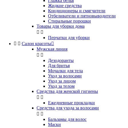
Глажка белья
Жидкие средства
Кондиционеры и смягчители
Отбеливатели и пятновыводители
Стиральные порошки
Товары для уборки дома


Перчатки для уборки


Салон красоты

Мужская линия


Дезодоранты
Для бритья
Мочалки для тела
Уход за волосами
Уход за лицом
Уход за телом
Средства для женской гигиены


Ежедневные прокладки
Средства для ухода за волосами


Бальзамы для волос
Маски