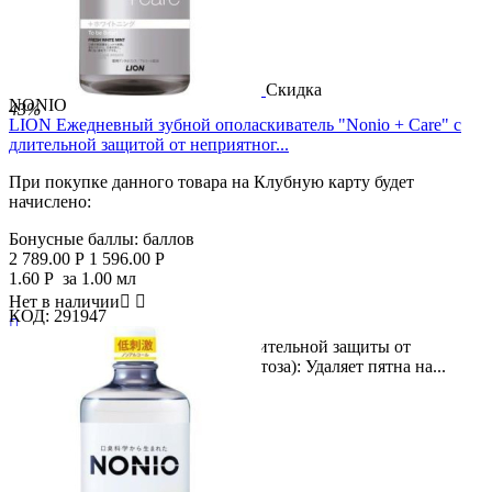
Скидка
NONIO
43%
LION Ежедневный зубной ополаскиватель "Nonio + Care" с
длительной защитой от неприятног...
При покупке данного товара на Клубную карту будет
начислено:
Бонусные баллы:
баллов
2 789.00
Р
1 596.00
Р
1.60
Р
за 1.00 мл
Нет в наличии


КОД:
291947

Формула отбеливания зубов и длительной защиты от
неприятного запаха изо рта (галитоза): Удаляет пятна на...