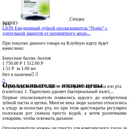
Скидка
NONIO
14%
LION Ежедневный зубной ополаскиватель "Nonio" с
длительной защитой от неприятного запах...
При покупке данного товара на Клубную карту будет
начислено:
Бонусные баллы:
баллов
1 759.00
Р
1 512.00
Р
1.51
Р
за 1.00 мл
Нет в наличии



Ополаскиватели – низкие цены
Формула длительной защиты от неприятного запаха изо рта
(галитоза): 1. Тщательно удаляет бактериальный налет,...
Первые ополаскиватели появились задолго до изобретения
зубной пасты и щетки. Многие века люди халатно относились
к уходу за полостью рта, но при этом аристократы регулярно
полоскали рот сначала просто водой, а затем различными
отварами, чтобы освежить дыхание.
Ополаскиватели нужны не просто для комплексного ухода за