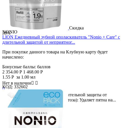
Скидка
NONIO
38%
LION Ежедневный зубной ополаскиватель "Nonio + Care" с
длительной защитой от неприятног...
При покупке данного товара на Клубную карту будет
начислено:
Бонусные баллы:
баллов
2 354.00
Р
1 468.00
Р
1.55
Р
за 1.00 мл
Нет в наличии


КОД:
332602

Формула отбеливания зубов и длительной защиты от
неприятного запаха изо рта (галитоза): Удаляет пятна на...