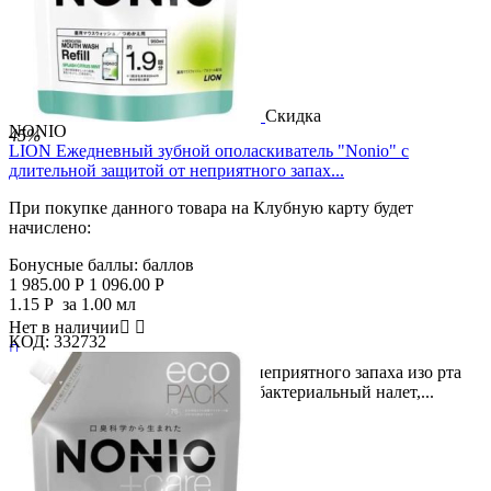
Скидка
NONIO
45%
LION Ежедневный зубной ополаскиватель "Nonio" с
длительной защитой от неприятного запах...
При покупке данного товара на Клубную карту будет
начислено:
Бонусные баллы:
баллов
1 985.00
Р
1 096.00
Р
1.15
Р
за 1.00 мл
Нет в наличии


КОД:
332732

Формула длительной защиты от неприятного запаха изо рта
(галитоза): 1. Тщательно удаляет бактериальный налет,...