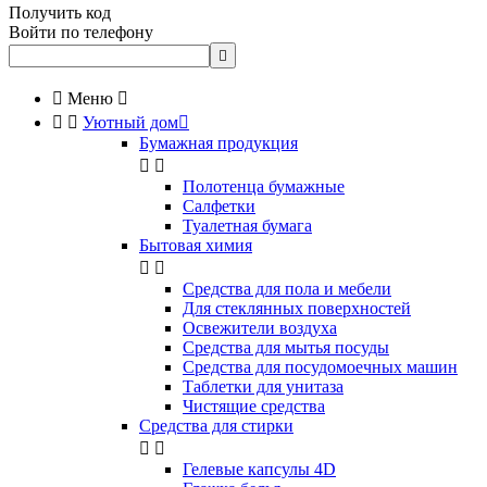
Получить код
Войти по телефону


Меню



Уютный дом

Бумажная продукция


Полотенца бумажные
Салфетки
Туалетная бумага
Бытовая химия


Cредства для пола и мебели
Для стеклянных поверхностей
Освежители воздуха
Средства для мытья посуды
Средства для посудомоечных машин
Таблетки для унитаза
Чистящие средства
Средства для стирки


Гелевые капсулы 4D