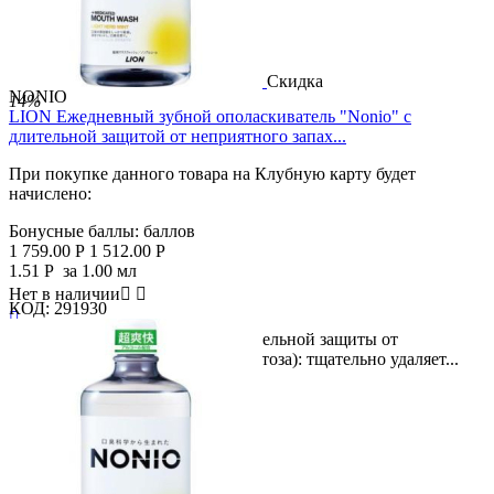
Скидка
NONIO
14%
LION Ежедневный зубной ополаскиватель "Nonio" с
длительной защитой от неприятного запах...
При покупке данного товара на Клубную карту будет
начислено:
Бонусные баллы:
баллов
1 759.00
Р
1 512.00
Р
1.51
Р
за 1.00 мл
Нет в наличии


КОД:
291930

Большая упаковка! Формула длительной защиты от
неприятного запаха изо рта (галитоза): тщательно удаляет...