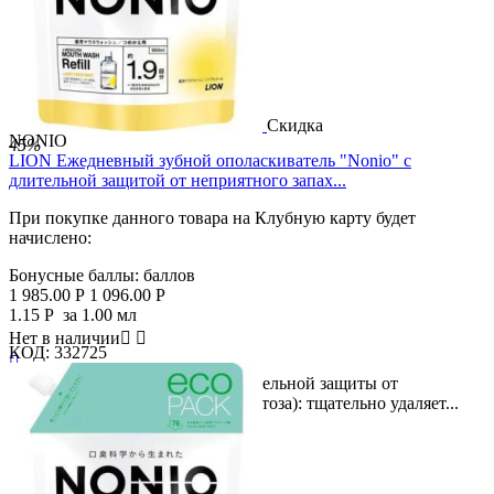
Скидка
NONIO
45%
LION Ежедневный зубной ополаскиватель "Nonio" с
длительной защитой от неприятного запах...
При покупке данного товара на Клубную карту будет
начислено:
Бонусные баллы:
баллов
1 985.00
Р
1 096.00
Р
1.15
Р
за 1.00 мл
Нет в наличии


КОД:
332725

Большая упаковка! Формула длительной защиты от
неприятного запаха изо рта (галитоза): тщательно удаляет...