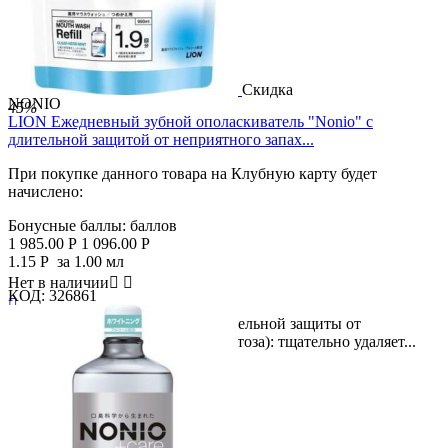
Скидка
NONIO
45%
LION Ежедневный зубной ополаскиватель "Nonio" с
длительной защитой от неприятного запах...
При покупке данного товара на Клубную карту будет
начислено:
Бонусные баллы:
баллов
1 985.00
Р
1 096.00
Р
1.15
Р
за 1.00 мл
Нет в наличии


КОД:
326861

Большая упаковка! Формула длительной защиты от
неприятного запаха изо рта (галитоза): тщательно удаляет...