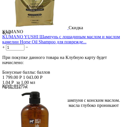
Скидка
KUMANO
42%
KUMANO YUSHI Шампунь с лошадиным маслом и маслом
камелии Horse Oil Shampoo для поврежде...
+
−
При покупке данного товара на Клубную карту будет
начислено:
Бонусные баллы:
баллов
1 799.00
Р
1 043.00
Р
1.04
Р
за 1.00 мл
КОД:
012752

В корзину

Большой объем сменного блока шампуня с конским маслом.
Ингредиенты на основе конского масла глубоко проникают
в...