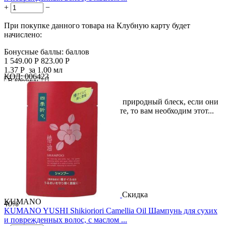
+
−
При покупке данного товара на Клубную карту будет
начислено:
Бонусные баллы:
баллов
1 549.00
Р
823.00
Р
1.37
Р
за 1.00 мл
КОД:
006423

В корзину

Если ваши волосы потеряли свой природный блеск, если они
повреждены и нуждаются в защите, то вам необходим этот...
Скидка
KUMANO
40%
KUMANO YUSHI Shikioriori Camellia Oil Шампунь для сухих
и поврежденных волос, c маслом ...