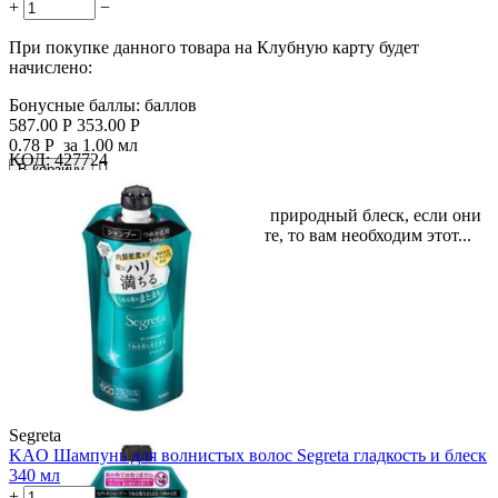
+
−
При покупке данного товара на Клубную карту будет
начислено:
Бонусные баллы:
баллов
587.00
Р
353.00
Р
0.78
Р
за 1.00 мл
КОД:
427724

В корзину

Если ваши волосы потеряли свой природный блеск, если они
повреждены и нуждаются в защите, то вам необходим этот...
Segreta
KAO Шампунь для волнистых волос Segreta гладкость и блеск
340 мл
+
−