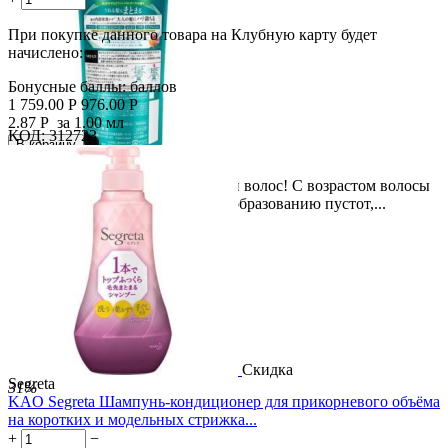
При покупке данного товара на Клубную карту будет
начислено:
Бонусные баллы:
баллов
1 759.00
Р
976.00
Р
2.87
Р
за 1.00 мл
КОД:
312723

В корзину

Скидка
Твой секрет красоты и молодости волос! С возрастом волосы
45%
теряют липиды, что приводит к образованию пустот,...
Скидка
Segreta
31%
KAO Segreta Шампунь-кондиционер для прикорневого объёма
на коротких и модельных стрижка...
+
−