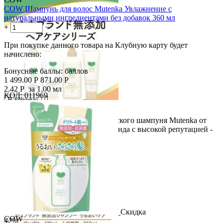
COW Шампунь для волос Mutenka Увлажнение с
натуральными ингредиентами без добавок 360 мл
+
−
При покупке данного товара на Клубную карту будет
начислено:
Бонусные баллы:
баллов
1 499.00
Р
871.00
Р
2.42
Р
за 1.00 мл
КОД:
011969

В корзину

Увлажняющий вариант классического шампуня Mutenka от
очень популярного в Японии бренда с высокой репутацией -
Cow...
Скидка
COW
42%