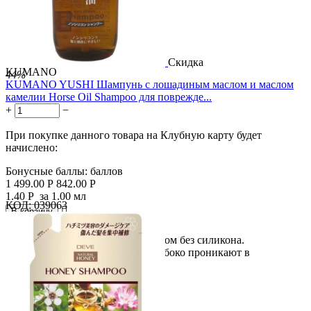
Скидка
KUMANO
44%
KUMANO YUSHI Шампунь с лошадиным маслом и маслом
камелии Horse Oil Shampoo для поврежде...
+
−
При покупке данного товара на Клубную карту будет
начислено:
Бонусные баллы:
баллов
1 499.00
Р
842.00
Р
1.40
Р
за 1.00 мл
КОД:
039063

В корзину

Мягкий шампунь с конским маслом без силикона.
Ингредиенты конского масла глубоко проникают в
поврежденные волосы,...