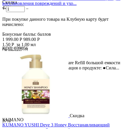
Скидка
восстановления повреждений и ухо...
42%
+
−
При покупке данного товара на Клубную карту будет
начислено:
Бонусные баллы:
баллов
1 999.00
Р
989.00
Р
1.50
Р
за 1.00 мл
КОД:
039056

В корзину

Ichikami Damage Repair & Color Care Refill большой емкости
для шампуня. Подробная информация о продукте: ●Сила...
Скидка
KUMANO
37%
KUMANO YUSHI Deve 3 Honey Восстанавливающий