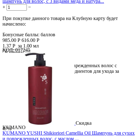
шампунь для волос, с 3 видами мёда и натура...
+
−
При покупке данного товара на Клубную карту будет
начислено:
Бонусные баллы:
баллов
985.00
Р
616.00
Р
1.37
Р
за 1.00 мл
КОД:
017245

В корзину

Интенсивное восстановление поврежденных волос с
помощью 3 видов медовых ингредиентов для ухода за
поврежденными...
Скидка
KUMANO
47%
KUMANO YUSHI Shikioriori Camellia Oil Шампунь для сухих
и поврежденных волос, c маслом ...