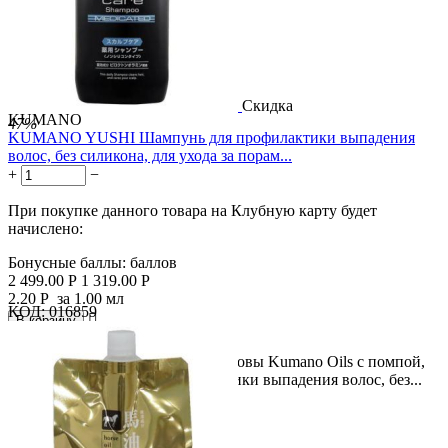
Скидка
KUMANO
47%
KUMANO YUSHI Шампунь для профилактики выпадения
волос, без силикона, для ухода за порам...
+
−
При покупке данного товара на Клубную карту будет
начислено:
Бонусные баллы:
баллов
2 499.00
Р
1 319.00
Р
2.20
Р
за 1.00 мл
КОД:
016859

В корзину

Лечебный шампунь для кожи головы Kumano Oils с помпой,
600 мл. Шампунь для профилактики выпадения волос, без...