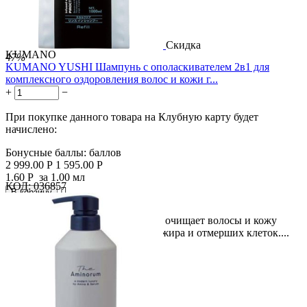
Скидка
KUMANO
47%
KUMANO YUSHI Шампунь с ополаскивателем 2в1 для
комплексного оздоровления волос и кожи г...
+
−
При покупке данного товара на Клубную карту будет
начислено:
Бонусные баллы:
баллов
2 999.00
Р
1 595.00
Р
1.60
Р
за 1.00 мл
КОД:
036857

В корзину

Описание: Шампунь для мужчин очищает волосы и кожу
головы от загрязнений, кожного жира и отмерших клеток....