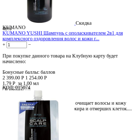
Скидка
KUMANO
48%
KUMANO YUSHI Шампунь с ополаскивателем 2в1 для
комплексного оздоровления волос и кожи г...
+
−
При покупке данного товара на Клубную карту будет
начислено:
Бонусные баллы:
баллов
2 399.00
Р
1 254.00
Р
1.79
Р
за 1.00 мл
КОД:
015074

В корзину

Описание: Шампунь для мужчин очищает волосы и кожу
головы от загрязнений, кожного жира и отмерших клеток....