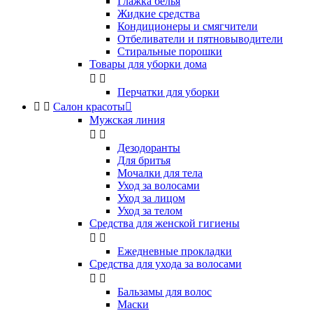
Глажка белья
Жидкие средства
Кондиционеры и смягчители
Отбеливатели и пятновыводители
Стиральные порошки
Товары для уборки дома


Перчатки для уборки


Салон красоты

Мужская линия


Дезодоранты
Для бритья
Мочалки для тела
Уход за волосами
Уход за лицом
Уход за телом
Средства для женской гигиены


Ежедневные прокладки
Средства для ухода за волосами


Бальзамы для волос
Маски