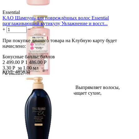
Essential
KAO Шампунь для повреждённых волос Essential
разглаживающий кутикулу Увлажнение и восст...
+
−
При покупке данного товара на Клубную карту будет
начислено:
Бонусные баллы:
баллов
2 499.00
Р
1 486.00
Р
3.30
Р
за 1.00 мл
КОД:
485830

В корзину

Для гладких, шелковистых волос. Выпрямляет волосы,
улучшает блеск и текстуру. Превращает сухие,
поврежденные...