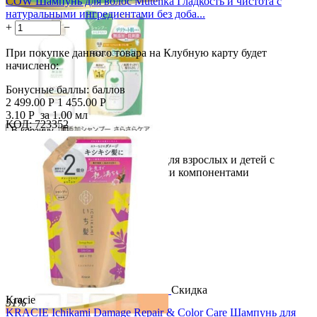
COW Шампунь для волос Mutenka Гладкость и чистота с
натуральными ингредиентами без доба...
+
−
При покупке данного товара на Клубную карту будет
начислено:
Бонусные баллы:
баллов
2 499.00
Р
1 455.00
Р
3.10
Р
за 1.00 мл
КОД:
723352

В корзину

Нежный натуральный шампунь для взрослых и детей с
моющими и кондиционирующими компонентами
растительного...
Скидка
Kracie
51%
KRACIE Ichikami Damage Repair & Color Care Шампунь для