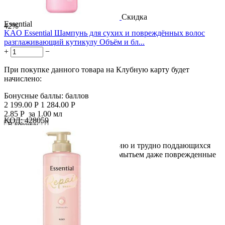
Скидка
Essential
42%
KAO Essential Шампунь для сухих и повреждённых волос
разглаживающий кутикулу Объём и бл...
+
−
При покупке данного товара на Клубную карту будет
начислено:
Бонусные баллы:
баллов
2 199.00
Р
1 284.00
Р
2.85
Р
за 1.00 мл
КОД:
428059

В корзину

Для волос, склонных к спутыванию и трудно поддающихся
укладке. С каждым ежедневным мытьем даже поврежденные
волосы...