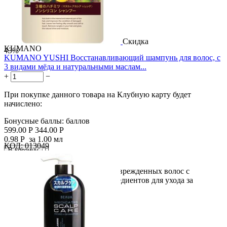
Скидка
KUMANO
43%
KUMANO YUSHI Восстанавливающий шампунь для волос, с
3 видами мёда и натуральными маслам...
+
−
При покупке данного товара на Клубную карту будет
начислено:
Бонусные баллы:
баллов
599.00
Р
344.00
Р
0.98
Р
за 1.00 мл
КОД:
013049

В корзину

Интенсивное восстановление поврежденных волос с
помощью 3 видов медовых ингредиентов для ухода за
поврежденными...