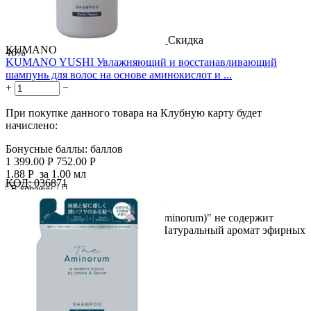
Скидка
KUMANO
46%
KUMANO YUSHI Увлажняющий и восстанавливающий
шампунь для волос на основе аминокислот и ...
+
−
При покупке данного товара на Клубную карту будет
начислено:
Бонусные баллы:
баллов
1 399.00
Р
752.00
Р
1.88
Р
за 1.00 мл
КОД:
036871

В корзину

● Шампунь "The Aminorum (Di Aminorum)" не содержит
аминокислот и консервантов. ● Натуральный аромат эфирных
масел...