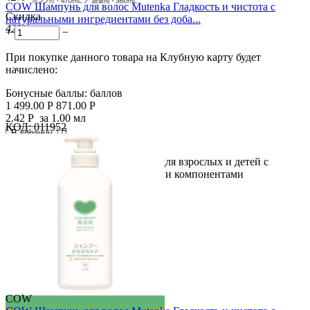
COW Шампунь для волос Mutenka Гладкость и чистота с
Скидка
натуральными ингредиентами без доба...
42%
+
−
При покупке данного товара на Клубную карту будет
начислено:
Бонусные баллы:
баллов
1 499.00
Р
871.00
Р
2.42
Р
за 1.00 мл
КОД:
011952

В корзину

Нежный натуральный шампунь для взрослых и детей с
моющими и кондиционирующими компонентами
растительного...
COW