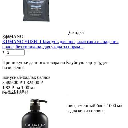
Скидка
KUMANO
48%
KUMANO YUSHI Шампунь для профилактики выпадения
волос, без силикона, для ухода за порам...
+
−
При покупке данного товара на Клубную карту будет
начислено:
Бонусные баллы:
баллов
3 499.00
Р
1 824.00
Р
1.82
Р
за 1.00 мл
КОД:
013360

В корзину

Лечебный шампунь для кожи головы, сменный блок 1000 мл
Большой объем 1000 мл Шампунь для кожи головы.
Содержит...