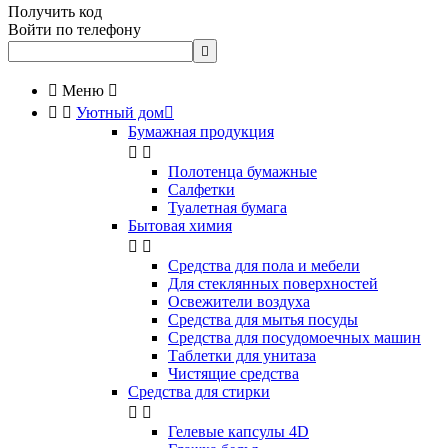
Получить код
Войти по телефону


Меню



Уютный дом

Бумажная продукция


Полотенца бумажные
Салфетки
Туалетная бумага
Бытовая химия


Cредства для пола и мебели
Для стеклянных поверхностей
Освежители воздуха
Средства для мытья посуды
Средства для посудомоечных машин
Таблетки для унитаза
Чистящие средства
Средства для стирки


Гелевые капсулы 4D