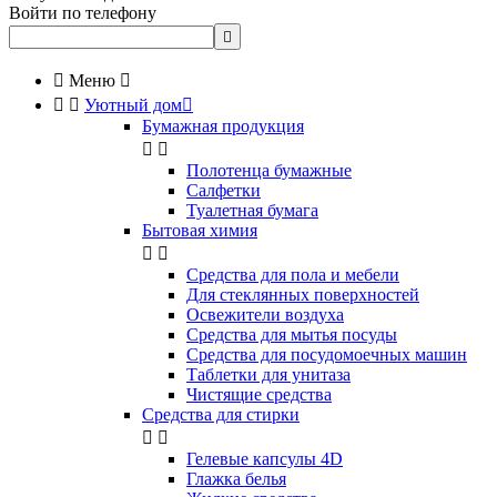
Войти по телефону


Меню



Уютный дом

Бумажная продукция


Полотенца бумажные
Салфетки
Туалетная бумага
Бытовая химия


Cредства для пола и мебели
Для стеклянных поверхностей
Освежители воздуха
Средства для мытья посуды
Средства для посудомоечных машин
Таблетки для унитаза
Чистящие средства
Средства для стирки


Гелевые капсулы 4D
Глажка белья