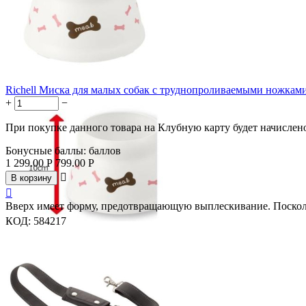
Richell Миска для малых собак с труднопроливаемыми ножками р
+
−
При покупке данного товара на Клубную карту будет начислен
Бонусные баллы:
баллов
1 299.00
Р
799.00
Р

В корзину

Вверх имеет форму, предотвращающую выплескивание. Посколь
КОД:
584217
Скидка
38%