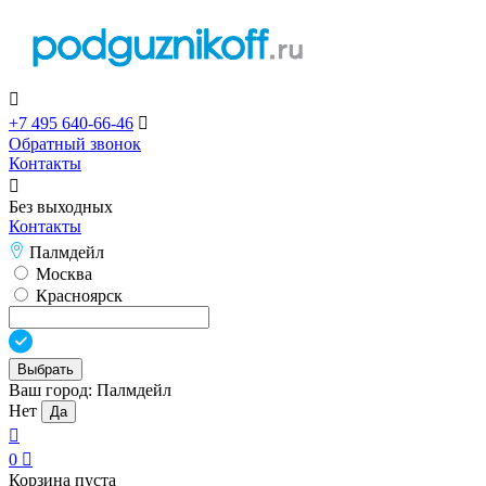

+7 495 640-66-46

Обратный звонок
Контакты

Без выходных
Контакты
Палмдейл
Москва
Красноярск
Выбрать
Ваш город:
Палмдейл
Нет
Да

0

Корзина пуста