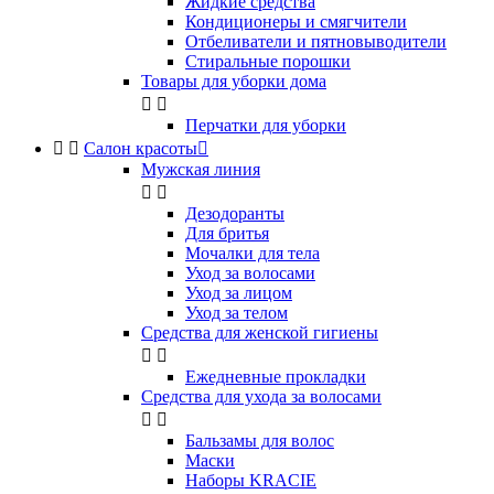
Жидкие средства
Кондиционеры и смягчители
Отбеливатели и пятновыводители
Стиральные порошки
Товары для уборки дома


Перчатки для уборки


Салон красоты

Мужская линия


Дезодоранты
Для бритья
Мочалки для тела
Уход за волосами
Уход за лицом
Уход за телом
Средства для женской гигиены


Ежедневные прокладки
Средства для ухода за волосами


Бальзамы для волос
Маски
Наборы KRACIE