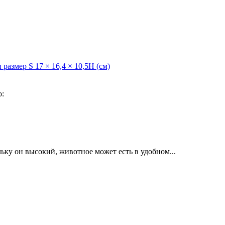
азмер S 17 × 16,4 × 10,5H (см)
о:
ку он высокий, животное может есть в удобном...