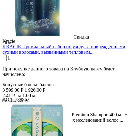
Скидка
Kracie
46%
KRACIE Премиальный набор по уходу за поврежденными
сухими волосами, вызванными тепловым...
+
−
При покупке данного товара на Клубную карту будет
начислено:
Бонусные баллы:
баллов
3 599.00
Р
1 926.00
Р
2.41
Р
за 1.00 мл
КОД:
788863

В корзину

Описание продукта Ichikami The Premium Shampoo 400 мл +
Treatment 400 г Результат японских исследований волос....