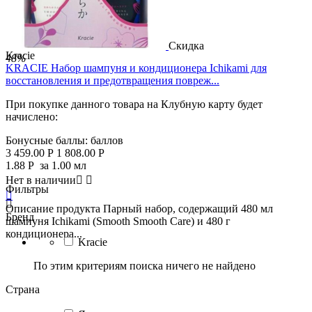
Скидка
Kracie
48%
KRACIE Набор шампуня и кондиционера Ichikami для
восстановления и предотвращения повреж...
При покупке данного товара на Клубную карту будет
начислено:
Бонусные баллы:
баллов
3 459.00
Р
1 808.00
Р
1.88
Р
за 1.00 мл
Нет в наличии


Фильтры


Описание продукта Парный набор, содержащий 480 мл
Бренд
шампуня Ichikami (Smooth Smooth Care) и 480 г
кондиционера...
Kracie
По этим критериям поиска ничего не найдено
Страна