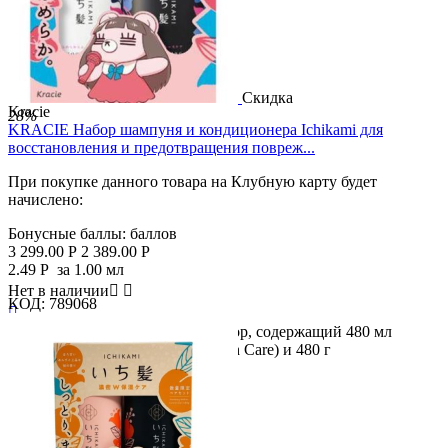
Скидка
Kracie
28%
KRACIE Набор шампуня и кондиционера Ichikami для
восстановления и предотвращения повреж...
При покупке данного товара на Клубную карту будет
начислено:
Бонусные баллы:
баллов
3 299.00
Р
2 389.00
Р
2.49
Р
за 1.00 мл
Нет в наличии


КОД:
789068

Описание продукта Парный набор, содержащий 480 мл
шампуня Ichikami (Smooth Smooth Care) и 480 г
кондиционера...