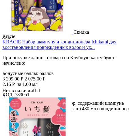
Скидка
Kracie
37%
KRACIE Набор шампуня и кондиционера Ichikami для
восстановления поврежденных волос и ух...
При покупке данного товара на Клубную карту будет
начислено:
Бонусные баллы:
баллов
3 299.00
Р
2 075.00
Р
2.16
Р
за 1.00 мл
Нет в наличии


КОД:
789051

Описание продукта Парный набор, содержащий шампунь
Ichikami (Damage Repair & Color Care) 480 мл и кондиционер
480...