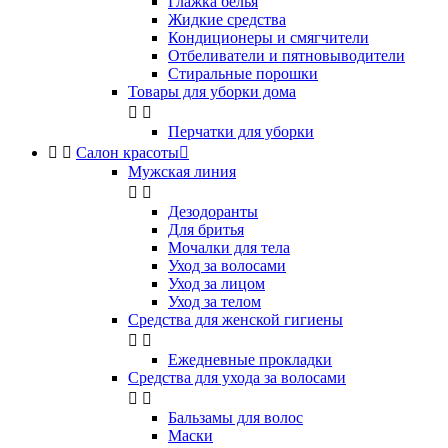
Глажка белья
Жидкие средства
Кондиционеры и смягчители
Отбеливатели и пятновыводители
Стиральные порошки
Товары для уборки дома


Перчатки для уборки


Салон красоты

Мужская линия


Дезодоранты
Для бритья
Мочалки для тела
Уход за волосами
Уход за лицом
Уход за телом
Средства для женской гигиены


Ежедневные прокладки
Средства для ухода за волосами


Бальзамы для волос
Маски