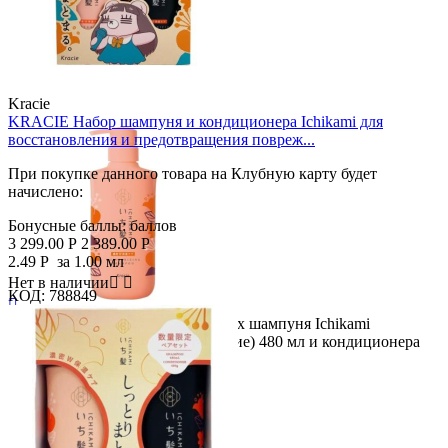
Kracie
KRACIE Набор шампуня и кондиционера Ichikami для
восстановления и предотвращения повреж...
При покупке данного товара на Клубную карту будет
начислено:
Бонусные баллы:
баллов
3 299.00
Р
2 389.00
Р
2.49
Р
за 1.00 мл
Нет в наличии


КОД:
788849

Описание продукта Набор из двух шампуня Ichikami
(интенсивное двойное увлажнение) 480 мл и кондиционера
480 г...