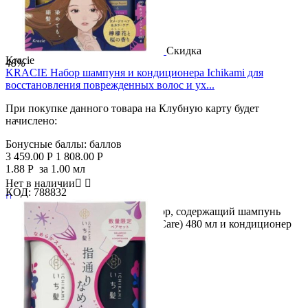
Скидка
Kracie
48%
KRACIE Набор шампуня и кондиционера Ichikami для
восстановления поврежденных волос и ух...
При покупке данного товара на Клубную карту будет
начислено:
Бонусные баллы:
баллов
3 459.00
Р
1 808.00
Р
1.88
Р
за 1.00 мл
Нет в наличии


КОД:
788832

Описание продукта Парный набор, содержащий шампунь
Ichikami (Damage Repair & Color Care) 480 мл и кондиционер
480...