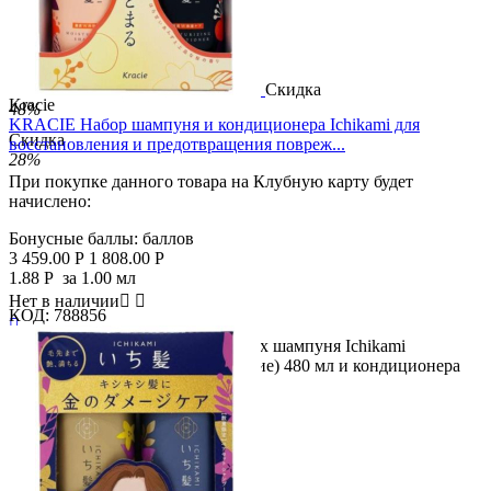
Скидка
Kracie
48%
KRACIE Набор шампуня и кондиционера Ichikami для
Скидка
восстановления и предотвращения повреж...
28%
При покупке данного товара на Клубную карту будет
начислено:
Бонусные баллы:
баллов
3 459.00
Р
1 808.00
Р
1.88
Р
за 1.00 мл
Нет в наличии


КОД:
788856

Описание продукта Набор из двух шампуня Ichikami
(интенсивное двойное увлажнение) 480 мл и кондиционера
480 г...