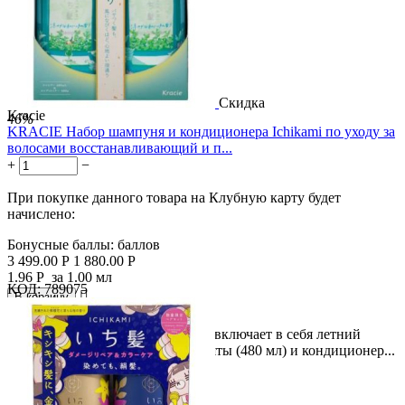
Скидка
Kracie
46%
KRACIE Набор шампуня и кондиционера Ichikami по уходу за
волосами восстанавливающий и п...
+
−
При покупке данного товара на Клубную карту будет
начислено:
Бонусные баллы:
баллов
3 499.00
Р
1 880.00
Р
1.96
Р
за 1.00 мл
КОД:
789075

В корзину

Описание продукта : Этот набор включает в себя летний
шампунь с ароматом японской мяты (480 мл) и кондиционер...