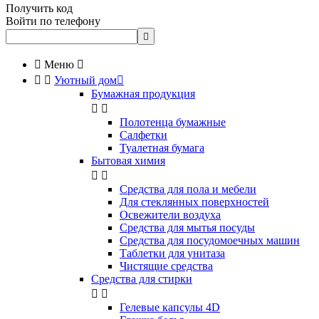
Получить код
Войти по телефону


Меню



Уютный дом

Бумажная продукция


Полотенца бумажные
Салфетки
Туалетная бумага
Бытовая химия


Cредства для пола и мебели
Для стеклянных поверхностей
Освежители воздуха
Средства для мытья посуды
Средства для посудомоечных машин
Таблетки для унитаза
Чистящие средства
Средства для стирки


Гелевые капсулы 4D