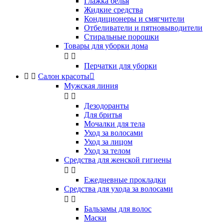
Глажка белья
Жидкие средства
Кондиционеры и смягчители
Отбеливатели и пятновыводители
Стиральные порошки
Товары для уборки дома


Перчатки для уборки


Салон красоты

Мужская линия


Дезодоранты
Для бритья
Мочалки для тела
Уход за волосами
Уход за лицом
Уход за телом
Средства для женской гигиены


Ежедневные прокладки
Средства для ухода за волосами


Бальзамы для волос
Маски