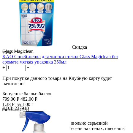
Скидка
Glass Magiclean
40%
KAO Спрей-пенка для чистки стекол Glass Magiclean без
аромата мягкая упаковка 350мл
+
−
При покупке данного товара на Клубную карту будет
начислено:
Бонусные баллы:
баллов
799.00
Р
482.00
Р
1.38
Р
за 1.00 г
КОД:
237910

В корзину

Многие из нас знакомы с такой довольно серьезной
проблемой как: мокрые стены, плесень на стенах, плесень в