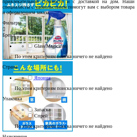
привлекательной стоимости и с доставкой на дом. Наши
специалисты с удовольствием помогут вам с выбором товара
и оформлением заказа.
Фильтры

Бренд
Glass Magiclean
По этим критериям поиска ничего не найдено
Страна
Япония
По этим критериям поиска ничего не найдено
Упаковка
Запаска
Спрей
По этим критериям поиска ничего не найдено
Назначение