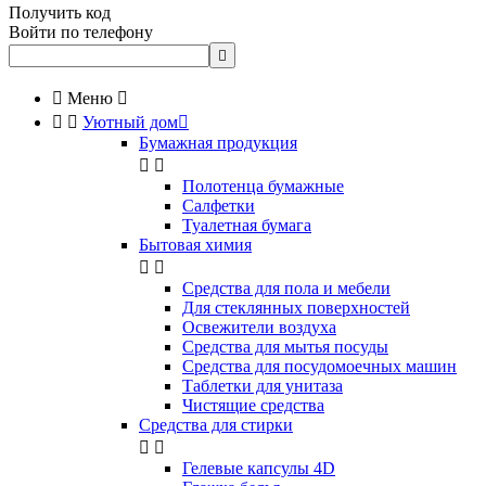
Получить код
Войти по телефону


Меню



Уютный дом

Бумажная продукция


Полотенца бумажные
Салфетки
Туалетная бумага
Бытовая химия


Cредства для пола и мебели
Для стеклянных поверхностей
Освежители воздуха
Средства для мытья посуды
Средства для посудомоечных машин
Таблетки для унитаза
Чистящие средства
Средства для стирки


Гелевые капсулы 4D