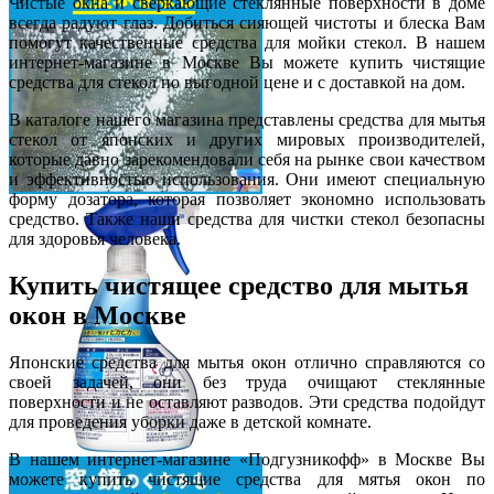
Чистые окна и сверкающие стеклянные поверхности в доме
всегда радуют глаз. Добиться сияющей чистоты и блеска Вам
помогут качественные средства для мойки стекол. В нашем
интернет-магазине в Москве Вы можете купить чистящие
средства для стекол по выгодной цене и с доставкой на дом.
В каталоге нашего магазина представлены средства для мытья
стекол от японских и других мировых производителей,
которые давно зарекомендовали себя на рынке свои качеством
и эффективностью использования. Они имеют специальную
форму дозатора, которая позволяет экономно использовать
средство. Также наши средства для чистки стекол безопасны
для здоровья человека.
Купить чистящее средство для мытья
окон в Москве
Японские средства для мытья окон отлично справляются со
своей задачей, они без труда очищают стеклянные
поверхности и не оставляют разводов. Эти средства подойдут
для проведения уборки даже в детской комнате.
В нашем интернет-магазине «Подгузникофф» в Москве Вы
можете купить чистящие средства для мятья окон по