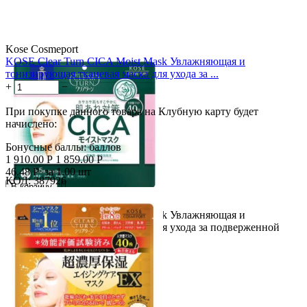
Kose Cosmeport
KOSE Clear Turn CICA Moist Mask Увлажняющая и
тонизирующая тканевая маска для ухода за ...
+
−
При покупке данного товара на Клубную карту будет
начислено:
Бонусные баллы:
баллов
1 910.00
Р
1 859.00
Р
46.48
Р
за 1.00 шт
КОД:
387926

В корзину

Скидка
KOSE Clear Turn CICA Moist Mask Увлажняющая и
3%
тонизирующая тканевая маска для ухода за подверженной
раздражению...