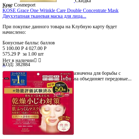
Скидка
Kose Cosmeport
21%
KOSE Grace One Wrinkle Care Double Concentrate Mask
Двухэтапная тканевая маска для лица...
При покупке данного товара на Клубную карту будет
начислено:
Бонусные баллы:
баллов
5 100.00
Р
4 027.00
Р
575.29
Р
за 1.00 шт
Нет в наличии


КОД:
382884

Серия средств "Grace One" предназначена для борьбы с
первыми признаками старения, она объединяет передовые...