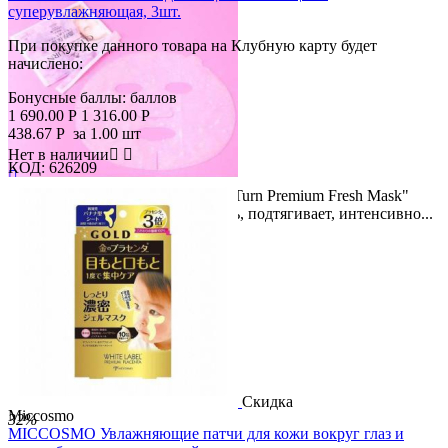
суперувлажняющая, 3шт.
При покупке данного товара на Клубную карту будет
начислено:
Бонусные баллы:
баллов
1 690.00
Р
1 316.00
Р
438.67
Р
за 1.00 шт
Нет в наличии


КОД:
626209

Премиум-маска для лица, "Clear Turn Premium Fresh Mask"
Скидка
освежает кожу, снимает усталость, подтягивает, интенсивно...
22%
Скидка
Miccosmo
32%
MICCOSMO Увлажняющие патчи для кожи вокруг глаз и