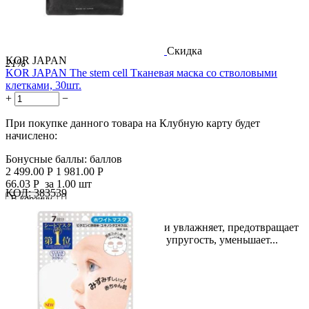
Скидка
KOR JAPAN
21%
KOR JAPAN The stem cell Тканевая маска со стволовыми
клетками, 30шт.
+
−
При покупке данного товара на Клубную карту будет
начислено:
Бонусные баллы:
баллов
2 499.00
Р
1 981.00
Р
66.03
Р
за 1.00 шт
КОД:
383539

В корзину

Маска глубоко проникает в кожу и увлажняет, предотвращает
появление сухости, придает коже упругость, уменьшает...