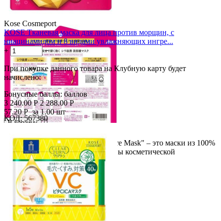
Kose Cosmeport
KOSE Тканевая маска для лица против морщин, с
ниацинамидом и 8 видами увлажняющих ингре...
+
−
При покупке данного товара на Клубную карту будет
начислено:
Бонусные баллы:
баллов
3 240.00
Р
2 288.00
Р
57.20
Р
за 1.00 шт
КОД:
567380

В корзину

KOSE "Clear Turn The Wrinkle Care Mask" – это маски из 100%
хлопка, которые богато пропитаны косметической
эссенцией...