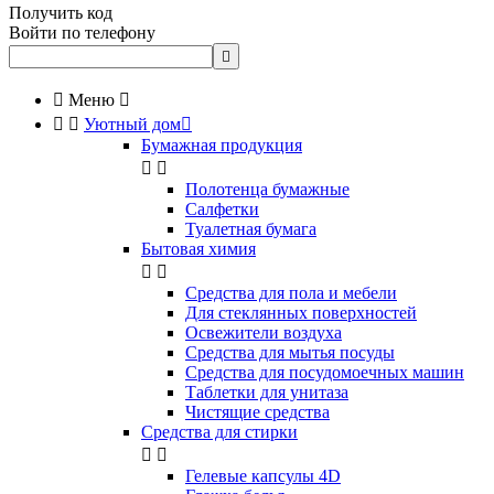
Получить код
Войти по телефону


Меню



Уютный дом

Бумажная продукция


Полотенца бумажные
Салфетки
Туалетная бумага
Бытовая химия


Cредства для пола и мебели
Для стеклянных поверхностей
Освежители воздуха
Средства для мытья посуды
Средства для посудомоечных машин
Таблетки для унитаза
Чистящие средства
Средства для стирки


Гелевые капсулы 4D