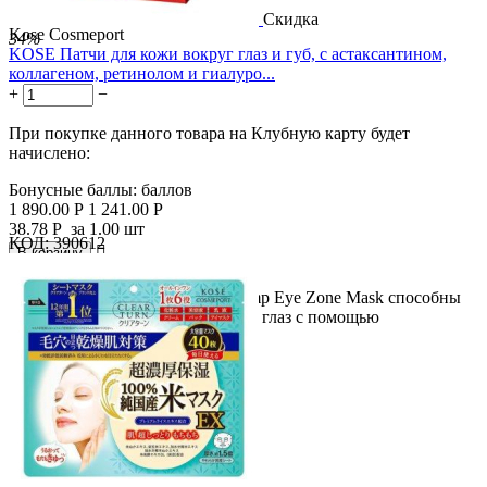
Скидка
Kose Cosmeport
34%
KOSE Патчи для кожи вокруг глаз и губ, с астаксантином,
коллагеном, ретинолом и гиалуро...
+
−
При покупке данного товара на Клубную карту будет
начислено:
Бонусные баллы:
баллов
1 890.00
Р
1 241.00
Р
38.78
Р
за 1.00 шт
КОД:
390612

В корзину

Патчи KOSE Clear Turn Skin Plump Eye Zone Mask способны
улучшить состояние кожи вокруг глаз с помощью
эффективных...