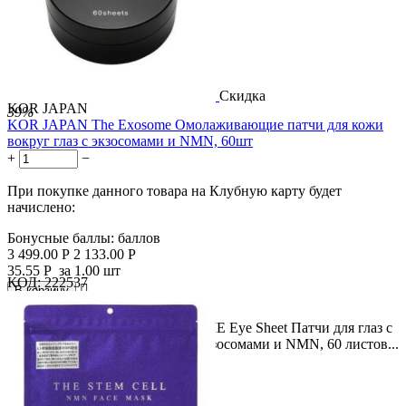
Скидка
KOR JAPAN
39%
KOR JAPAN The Exosome Омолаживающие патчи для кожи
вокруг глаз с экзосомами и NMN, 60шт
+
−
При покупке данного товара на Клубную карту будет
начислено:
Бонусные баллы:
баллов
3 499.00
Р
2 133.00
Р
35.55
Р
за 1.00 шт
КОД:
222537

В корзину

Описание товара: THE EXOSOME Eye Sheet Патчи для глаз с
омолаживающим действием с экзосомами и NMN, 60 листов...