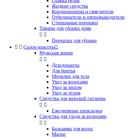
Глажка белья
Жидкие средства
Кондиционеры и смягчители
Отбеливатели и пятновыводители
Стиральные порошки
Товары для уборки дома


Перчатки для уборки


Салон красоты

Мужская линия


Дезодоранты
Для бритья
Мочалки для тела
Уход за волосами
Уход за лицом
Уход за телом
Средства для женской гигиены


Ежедневные прокладки
Средства для ухода за волосами


Бальзамы для волос
Маски