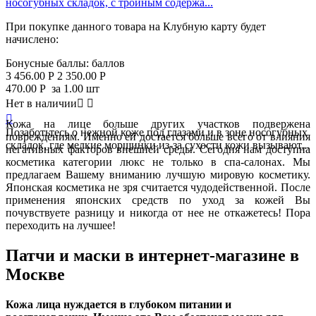
носогубных складок, с тройным содержа...
При покупке данного товара на Клубную карту будет
начислено:
Бонусные баллы:
баллов
3 456.00
Р
2 350.00
Р
470.00
Р
за 1.00 шт
Нет в наличии



Кожа на лице больше других участков подвержена
Позаботьтесь о нежной коже под глазами и в зоне носогубных
повреждениям. Именно ей достается больше всего от влияния
складок, где мелкие морщинки из-за сухости кожи вызывают...
негативных факторов внешней среды. Сегодня нам доступна
косметика категории люкс не только в спа-салонах. Мы
предлагаем Вашему вниманию лучшую мировую косметику.
Японская косметика не зря считается чудодейственной. После
применения японских средств по уход за кожей Вы
почувствуете разницу и никогда от нее не откажетесь! Пора
переходить на лучшее!
Патчи и маски в интернет-магазине в
Москве
Кожа лица нуждается в глубоком питании и