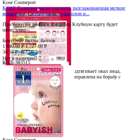
Kose Cosmeport
KOSE Тканевая маска для лица, разглаживающая мелкие
морщинки, с коллагеном, ретинолом и...
При покупке данного товара на Клубную карту будет
начислено:
Бонусные баллы:
баллов
1 840.00
Р
1 727.00
Р
34.54
Р
за 1.00 шт
Нет в наличии


КОД:
383515

Универсальная маска для лица, подтягивает овал лица,
разглаживает морщины! Маска направлена на борьбу с
мимическими...
Kose Cosmeport