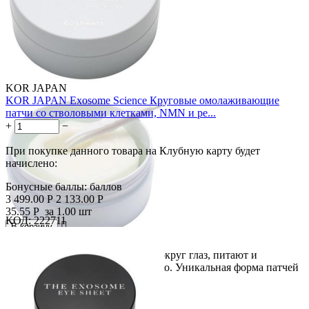
KOR JAPAN
KOR JAPAN Exosome Science Круговые омолаживающие
патчи со стволовыми клетками, NMN и ре...
+
−
При покупке данного товара на Клубную карту будет
начислено:
Бонусные баллы:
баллов
3 499.00
Р
2 133.00
Р
35.55
Р
за 1.00 шт
КОД:
222711

В корзину

Скидка
Патчи, охватывающие область вокруг глаз, питают и
39%
увлажняют верхнее и нижнее веко. Уникальная форма патчей
не мешает...