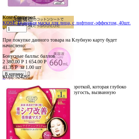
Kose Cosmeport
KOSE Тканевая маска для лица, с лифтинг-эффектом, 40шт.
+
−
При покупке данного товара на Клубную карту будет
начислено:
Бонусные баллы:
баллов
2 380.00
Р
1 654.00
Р
41.35
Р
за 1.00 шт

В корзину
КОД:
524291

Маска с концентрированной сывороткой, которая глубоко
Скидка
проникает в кожу, возвращает упругость, вызванную
31%
сухостью....