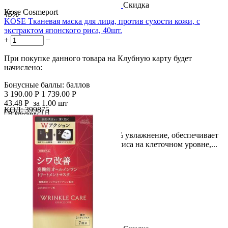
Скидка
Kose Cosmeport
45%
KOSE Тканевая маска для лица, против сухости кожи, с
экстрактом японского риса, 40шт.
+
−
При покупке данного товара на Клубную карту будет
начислено:
Бонусные баллы:
баллов
3 190.00
Р
1 739.00
Р
43.48
Р
за 1.00 шт
КОД:
399875

В корзину

Маска для лица дарует коже 100% увлажнение, обеспечивает
быстрое восстановление эпидермиса на клеточном уровне,...