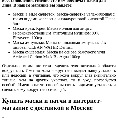
восстановлении. Именно это Вам обеспечат маски для
лица. В нашем магазине вы найдете:
Маски в виде салфеток. Маска-салфетка увлажняющая с
тремя видами коллагена и гиалуроновой кислотой Utena
5шт.
Маска-крем. Крем-Маска ночная для лица с
высококачественным Улиточным муцином 80%
Elizavecca 100гр.
Маска ампульная. Маска очищающая ампульная 2-х
шаговая CLEAN WATER Dermal.
Маска смываемая. Маска на основе бамбукого угля
Activated Carbon Mask BioAgua 100гр.
Отдельное внимание стоит уделить чувствительной области
вокруг глаз. Именно кожа вокруг глаз выдает нашу усталость
или недосып, а учитывая, что кожа вокруг глаз значительно
тоньше, чем на других участках, то и уход потребуется
особый. Именно патчи способны снять видимую усталость и
сделать кожу вокруг глаз сияющей.
Купить маски и патчи в интернет-
магазине с доставкой в Москве