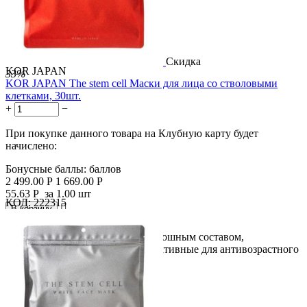
Скидка
KOR JAPAN
33%
KOR JAPAN The stem cell Маски для лица со стволовыми
клетками, 30шт.
+
−
При покупке данного товара на Клубную карту будет
начислено:
Бонусные баллы:
баллов
2 499.00
Р
1 669.00
Р
55.63
Р
за 1.00 шт
КОД:
222315

В корзину

Идеальная маска для лица, с роскошным составом,
содержащий ингредиенты, эффективные для антивозрастного
ухода. В...