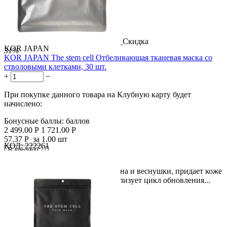
Скидка
KOR JAPAN
31%
KOR JAPAN The stem cell Отбеливающая тканевая маска со
стволовыми клетками, 30 шт.
+
−
При покупке данного товара на Клубную карту будет
начислено:
Бонусные баллы:
баллов
2 499.00
Р
1 721.00
Р
57.37
Р
за 1.00 шт
КОД:
222261

В корзину

Маска осветляет пигментные пятна и веснушки, придает коже
упругость и прозрачность, нормализует цикл обновления...