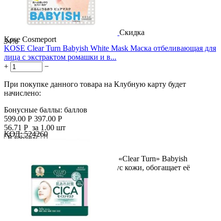
Скидка
Kose Cosmeport
34%
KOSE Clear Turn Babyish White Mask Маска отбеливающая для
лица с экстрактом ромашки и в...
+
−
При покупке данного товара на Клубную карту будет
начислено:
Бонусные баллы:
баллов
599.00
Р
397.00
Р
56.71
Р
за 1.00 шт
КОД:
524260

В корзину

Интенсивно увлажняющая маска «Clear Turn» Babyish
восстанавливает жизненный тонус кожи, обогащает её
необходимыми...