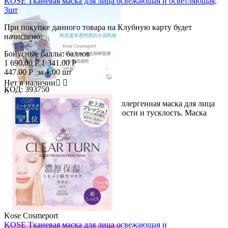
KOSE Тканевая маска для лица освежающая и осветляющая,
3шт
При покупке данного товара на Клубную карту будет
начислено:
Бонусные баллы:
баллов
1 690.00
Р
1 341.00
Р
447.00
Р
за 1.00 шт
Нет в наличии


КОД:
393750

Специально разработанная гипоаллергенная маска для лица
Скидка
без добавок, устраняющая неровности и тусклость. Маска
21%
для...
Kose Cosmeport
KOSE Тканевая маска для лица освежающая и