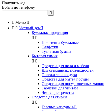
Получить код
Войти по телефону


Меню



Уютный дом

Бумажная продукция


Полотенца бумажные
Салфетки
Туалетная бумага
Бытовая химия


Cредства для пола и мебели
Для стеклянных поверхностей
Освежители воздуха
Средства для мытья посуды
Средства для посудомоечных машин
Таблетки для унитаза
Чистящие средства
Средства для стирки


Гелевые капсулы 4D