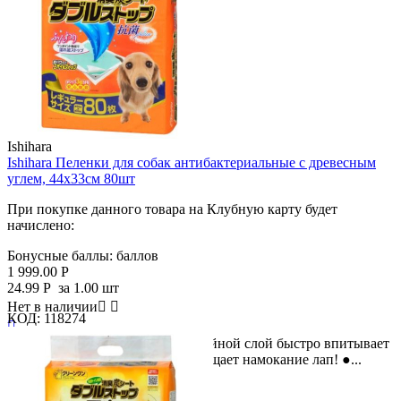
Ishihara
Ishihara Пеленки для собак антибактериальные с древесным
углем, 44х33см 80шт
При покупке данного товара на Клубную карту будет
начислено:
Бонусные баллы:
баллов
1 999.00
Р
24.99
Р
за 1.00 шт
Нет в наличии


КОД:
118274

Размер пеленки 44 x 33 см ● Двойной слой быстро впитывает
мочу, не растекается и предотвращает намокание лап! ●...