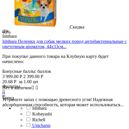
Скидка
(1)
40%
Ishihara
Ishihara Пеленки для собак мелких пород антибактериальные с
цветочным ароматом, 44х33см...
При покупке данного товара на Клубную карту будет
начислено:
Бонусные баллы:
баллов
3 999.00
Р
2 399.00
Р
20.68
Р
за 1.00 шт
Фильтры
Нет в наличии




Бренд
Устраните запах с помощью древесного угля! Надежная
абсорбционная способность, которая может использоваться...
Ishihara
Kobayashi
Richell
Unicharm