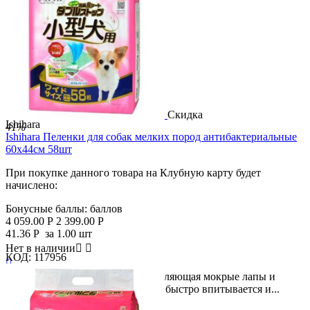
Скидка
Ishihara
41%
Ishihara Пеленки для собак мелких пород антибактериальные
60х44см 58шт
При покупке данного товара на Клубную карту будет
начислено:
Бонусные баллы:
баллов
4 059.00
Р
2 399.00
Р
41.36
Р
за 1.00 шт
Нет в наличии


КОД:
117956

Пеленка для мелких собак, подавляющая мокрые лапы и
запахи. Двойная структура листа быстро впитывается и...