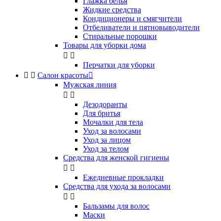
Глажка белья
Жидкие средства
Кондиционеры и смягчители
Отбеливатели и пятновыводители
Стиральные порошки
Товары для уборки дома


Перчатки для уборки


Салон красоты

Мужская линия


Дезодоранты
Для бритья
Мочалки для тела
Уход за волосами
Уход за лицом
Уход за телом
Средства для женской гигиены


Ежедневные прокладки
Средства для ухода за волосами


Бальзамы для волос
Маски