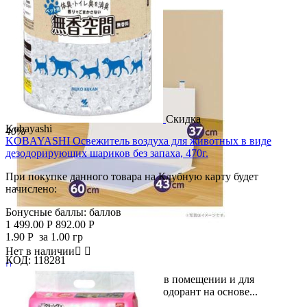
Скидка
Kobayashi
40%
KOBAYASHI Освежитель воздуха для животных в виде
Скидка
дезодорирующих шариков без запаха, 470г.
15%
При покупке данного товара на Клубную карту будет
начислено:
Бонусные баллы:
баллов
1 499.00
Р
892.00
Р
1.90
Р
за 1.00 гр
Нет в наличии


КОД:
118281

Применение: Для использования в помещении и для
домашних животных Состав: Дезодорант на основе...