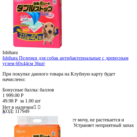
Ishihara
Ishihara Пеленки для собак антибактериальные с древесным
углем 60х44см 36шт
При покупке данного товара на Клубную карту будет
начислено:
Бонусные баллы:
баллов
1 999.00
Р
49.98
Р
за 1.00 шт
Нет в наличии


КОД:
117949

● Двойной слой быстро впитывает мочу, не растекается и
предотвращает намокание лап! ● Устраняет неприятный запах
с...