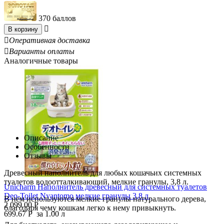
370 баллов

В корзину

Оперативная доставка

Варианты оплаты
Аналогичные товары
Описание
Особенности
Отзывы
Древесный наполнитель для любых кошачьих системных
туалетов водоотталкивающий, мелкие гранулы, 3,8 л.
Unicharm Наполнитель древесный для системных туалетов
Deo-Toilet Nyantomo мелкие гранулы 3,8 л.
В нем используются мелкие гранулы натурального дерева,
2 099.00
Р
благодаря чему кошкам легко к нему привыкнуть.
699.67
Р
за 1.00 л