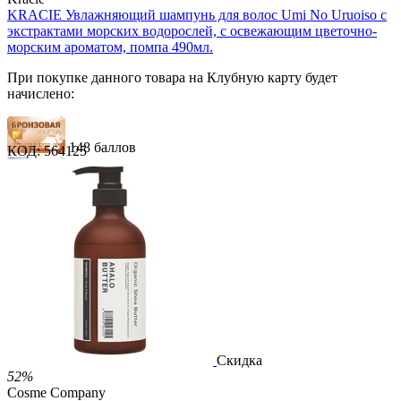
KRACIE Увлажняющий шампунь для волос Umi No Uruoiso с
экстрактами морских водорослей, с освежающим цветочно-
морским ароматом, помпа 490мл.
При покупке данного товара на Клубную карту будет
начислено:
148 баллов
КОД:
564125
222 балла
370 баллов
1 289.00
Р
724.00
Р
1.48
Р
за 1.00 мл
Нет в наличии



Скидка
52%
Cosme Company