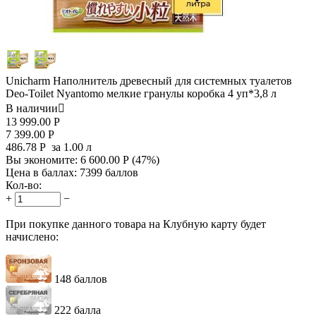
Unicharm Наполнитель древесный для системных туалетов
Deo-Toilet Nyantomo мелкие гранулы коробка 4 уп*3,8 л
В наличии

13 999.00
Р
7 399.00
Р
486.78
Р
за 1.00 л
Вы экономите:
6 600.00
Р
(
47
%)
Цена в баллах:
7399 баллов
Кол-во:
+
−
При покупке данного товара на Клубную карту будет
начислено:
148 баллов
222 балла