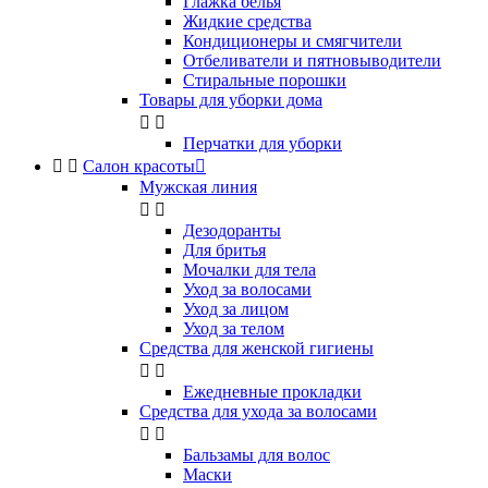
Глажка белья
Жидкие средства
Кондиционеры и смягчители
Отбеливатели и пятновыводители
Стиральные порошки
Товары для уборки дома


Перчатки для уборки


Салон красоты

Мужская линия


Дезодоранты
Для бритья
Мочалки для тела
Уход за волосами
Уход за лицом
Уход за телом
Средства для женской гигиены


Ежедневные прокладки
Средства для ухода за волосами


Бальзамы для волос
Маски