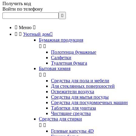
Получить код
Войти по телефону


Меню



Уютный дом

Бумажная продукция


Полотенца бумажные
Салфетки
Туалетная бумага
Бытовая химия


Cредства для пола и мебели
Для стеклянных поверхностей
Освежители воздуха
Средства для мытья посуды
Средства для посудомоечных машин
Таблетки для унитаза
Чистящие средства
Средства для стирки


Гелевые капсулы 4D