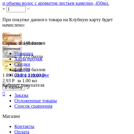
и объема волос с ароматом листьев камелии, 450мл.
+
−
При покупке данного товара на Клубную карту будет
начислено:
148 баллов
Сервис покупателя
Новинки
222 балла
Хиты продаж
Скидки
Бренды
370 баллов
Скоро в продаже
1 899.00
Р
1 319.00
Р
2.93
Р
за 1.00 мл
Кабинет покупателя

В корзину

Заказы
Отложенные товары
Список сравнения
Магазин
Контакты
Оплата