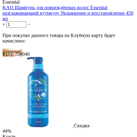
Essential
KAO Шампунь для повреждённых волос Essential
разглаживающий кутикулу Увлажнение и восстановление 450
мл
+
−
При покупке данного товара на Клубную карту будет
начислено:
КОД:
758040
148 баллов
222 балла
370 баллов
2 499.00
Р
1 486.00
Р
3.30
Р
за 1.00 мл

В корзину

Скидка
44%
Kracie