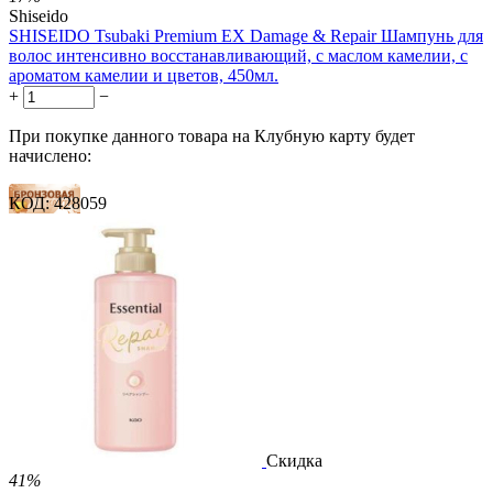
Shiseido
SHISEIDO Tsubaki Premium EX Damage & Repair Шампунь для
волос интенсивно восстанавливающий, с маслом камелии, с
ароматом камелии и цветов, 450мл.
+
−
При покупке данного товара на Клубную карту будет
начислено:
КОД:
428059
148 баллов
222 балла
370 баллов
1 899.00
Р
1 578.00
Р
3.51
Р
за 1.00 мл

В корзину

Скидка
41%