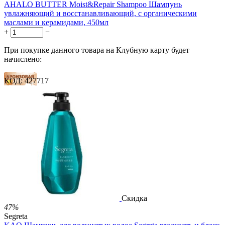
AHALO BUTTER Moist&Repair Shampoo Шампунь
увлажняющий и восстанавливающий, с органическими
маслами и керамидами, 450мл
+
−
При покупке данного товара на Клубную карту будет
начислено:
КОД:
427717
148 баллов
222 балла
370 баллов
2 500.00
Р
1 212.00
Р
2.69
Р
за 1.00 мл

В корзину

Скидка
47%
Segreta