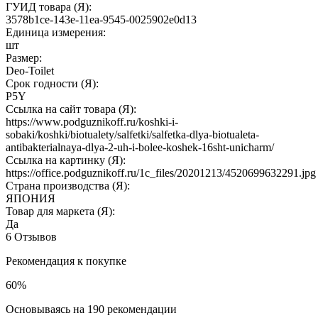
ГУИД товара (Я):
3578b1ce-143e-11ea-9545-0025902e0d13
Единица измерения:
шт
Размер:
Deo-Toilet
Срок годности (Я):
P5Y
Ссылка на сайт товара (Я):
https://www.podguznikoff.ru/koshki-i-
sobaki/koshki/biotualety/salfetki/salfetka-dlya-biotualeta-
antibakterialnaya-dlya-2-uh-i-bolee-koshek-16sht-unicharm/
Ссылка на картинку (Я):
https://office.podguznikoff.ru/1c_files/20201213/4520699632291.jpg
Страна производства (Я):
ЯПОНИЯ
Товар для маркета (Я):
Да
6 Отзывов
Рекомендация к покупке
60%
Основываясь на 190 рекомендации