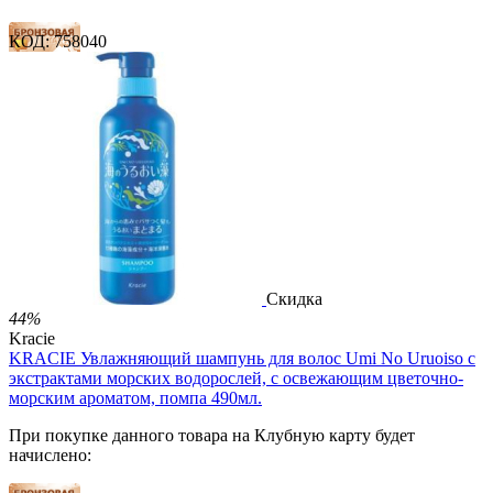
КОД:
758040
54 балла
81 балл
135 баллов
2 499.00
Р
1 486.00
Р
3.30
Р
за 1.00 мл

В корзину

Скидка
44%
Kracie
KRACIE Увлажняющий шампунь для волос Umi No Uruoiso с
экстрактами морских водорослей, с освежающим цветочно-
морским ароматом, помпа 490мл.
При покупке данного товара на Клубную карту будет
начислено: