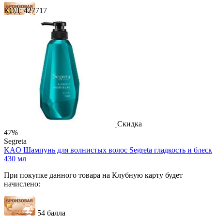
КОД:
427717
54 балла
81 балл
135 баллов
2 500.00
Р
1 212.00
Р
2.69
Р
за 1.00 мл

В корзину

Скидка
47%
Segreta
KAO Шампунь для волнистых волос Segreta гладкость и блеск
430 мл
При покупке данного товара на Клубную карту будет
начислено:
54 балла