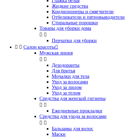
Глажка белья
Жидкие средства
Кондиционеры и смягчители
Отбеливатели и пятновыводители
Стиральные порошки
Товары для уборки дома


Перчатки для уборки


Салон красоты

Мужская линия


Дезодоранты
Для бритья
Мочалки для тела
Уход за волосами
Уход за лицом
Уход за телом
Средства для женской гигиены


Ежедневные прокладки
Средства для ухода за волосами


Бальзамы для волос
Маски