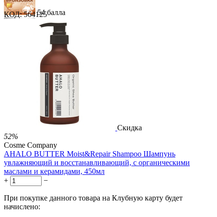
54 балла
КОД:
564125
81 балл
135 баллов
1 289.00
Р
724.00
Р
1.48
Р
за 1.00 мл
Нет в наличии



Скидка
52%
Cosme Company
AHALO BUTTER Moist&Repair Shampoo Шампунь
увлажняющий и восстанавливающий, с органическими
маслами и керамидами, 450мл
+
−
При покупке данного товара на Клубную карту будет
начислено: