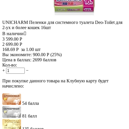
UNICHARM Пеленки для системного туалета Deo-Toilet для
2-ух и более кошек 16шт
В наличии

3 599.00
Р
2 699.00
Р
168.69
Р
за 1.00 шт
Вы экономите:
900.00
Р
(
25
%)
Цена в баллах:
2699 баллов
Кол-во:
+
−
При покупке данного товара на Клубную карту будет
начислено:
54 балла
81 балл
135 баллов