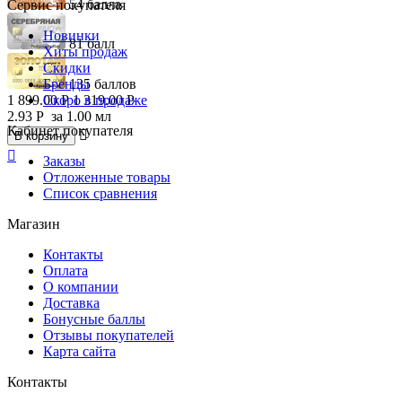
54 балла
Сервис покупателя
Новинки
81 балл
Хиты продаж
Скидки
Бренды
135 баллов
Скоро в продаже
1 899.00
Р
1 319.00
Р
2.93
Р
за 1.00 мл
Кабинет покупателя

В корзину

Заказы
Отложенные товары
Список сравнения
Магазин
Контакты
Оплата
О компании
Доставка
Бонусные баллы
Отзывы покупателей
Карта сайта
Контакты