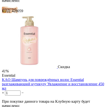
начислено:
КОД:
428059
54 балла
81 балл
135 баллов
1 899.00
Р
1 578.00
Р
3.51
Р
за 1.00 мл

В корзину

Скидка
41%
Essential
KAO Шампунь для повреждённых волос Essential
разглаживающий кутикулу Увлажнение и восстановление 450
мл
+
−
При покупке данного товара на Клубную карту будет
начислено: