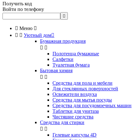
Получить код
Войти по телефону


Меню



Уютный дом

Бумажная продукция


Полотенца бумажные
Салфетки
Туалетная бумага
Бытовая химия


Cредства для пола и мебели
Для стеклянных поверхностей
Освежители воздуха
Средства для мытья посуды
Средства для посудомоечных машин
Таблетки для унитаза
Чистящие средства
Средства для стирки


Гелевые капсулы 4D