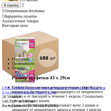

В корзину

Оперативная доставка

Варианты оплаты
Аналогичные товары
Выгодная цена
Описание
Особенности
Отзывы
Размер салфетки 43 х 29см
Специальная сменная дезодорирующая салфетка для
UNICHARM Пеленки для системного туалета Deo-Toilet для
кошачьего биотуалета, защищающего от неприятного
2-ух и более кошек 16шт х 12уп
запаха и от бактерий в течение 1 недели. Специально
28 599.00
Р
для нескольких кошек.
148.95
Р
за 1.00 шт
Одна салфетка надежно впитывает мочу 2 кошек и
Вы экономите:
11 300.00
Р
(
28
%)
защищает от неприятного запаха в течение 1 недели