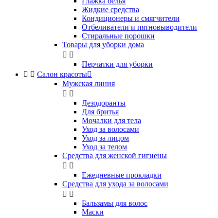
Глажка белья
Жидкие средства
Кондиционеры и смягчители
Отбеливатели и пятновыводители
Стиральные порошки
Товары для уборки дома


Перчатки для уборки


Салон красоты

Мужская линия


Дезодоранты
Для бритья
Мочалки для тела
Уход за волосами
Уход за лицом
Уход за телом
Средства для женской гигиены


Ежедневные прокладки
Средства для ухода за волосами


Бальзамы для волос
Маски