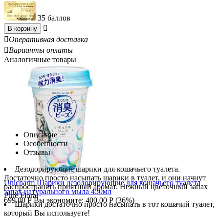
35 баллов

В корзину

Оперативная доставка

Варианты оплаты
Аналогичные товары
Описание
Особенности
Отзывы
Дезодорирующие шарики для кошачьего туалета.
Достаточно просто насыпать шарики в туалет, и они начнут
Unicharm Шарики дезодорирующие для кошачьего туалета
распространять приятный аромат. Нежный цветочный запах
запах натурального мыла 450мл
Pure Floral
699.00
Р
Вы экономите:
400.00
Р
(
36
%)
Шарики достаточно просто насыпать в тот кошачий туалет,
который Вы используете!