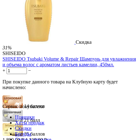
3.01
Р
за 1.00 мл
Нет в наличии



Скидка
31%
SHISEIDO
SHISEIDO Tsubaki Volume & Repair Шампунь для увлажнения
и объема волос с ароматом листьев камелии, 450мл.
+
−
При покупке данного товара на Клубную карту будет
начислено:
14 баллов
Сервис покупателя
Новинки
21 балл
Хиты продаж
Скидки
Бренды
35 баллов
Скоро в продаже
1 899.00
Р
1 319.00
Р