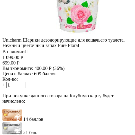
Unicharm Шарики дезодорирующие для кошачьего туалета.
Нежный цветочный запах Pure Floral
В наличии

1 099.00
Р
699.00
Р
Вы экономите:
400.00
Р
(
36
%)
Цена в баллах:
699 баллов
Кол-во:
+
−
При покупке данного товара на Клубную карту будет
начислено:
14 баллов
21 балл