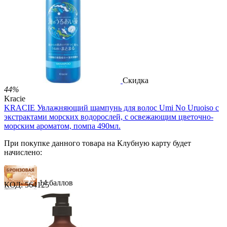
35 баллов
2 499.00
Р
1 486.00
Р
3.30
Р
за 1.00 мл

В корзину

Скидка
44%
Kracie
KRACIE Увлажняющий шампунь для волос Umi No Uruoiso с
экстрактами морских водорослей, с освежающим цветочно-
морским ароматом, помпа 490мл.
При покупке данного товара на Клубную карту будет
начислено:
14 баллов
КОД:
564125
21 балл