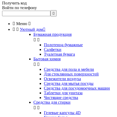
Получить код
Войти по телефону


Меню



Уютный дом

Бумажная продукция


Полотенца бумажные
Салфетки
Туалетная бумага
Бытовая химия


Cредства для пола и мебели
Для стеклянных поверхностей
Освежители воздуха
Средства для мытья посуды
Средства для посудомоечных машин
Таблетки для унитаза
Чистящие средства
Средства для стирки


Гелевые капсулы 4D