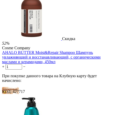
35 баллов
1 289.00
Р
724.00
Р
1.48
Р
за 1.00 мл
Нет в наличии



Скидка
52%
Cosme Company
AHALO BUTTER Moist&Repair Shampoo Шампунь
увлажняющий и восстанавливающий, с органическими
маслами и керамидами, 450мл
+
−
При покупке данного товара на Клубную карту будет
начислено:
КОД:
427717
14 баллов
21 балл