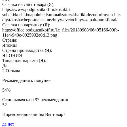
Ссылка на сайт товара (Я):
https://www.podguznikoff.ru/koshki-i-
sobaki/koshki/napolniteli/aromatizatory/shariki-dezodoriruyuschie-
dlya-koshachego-tualeta.nezhnyy-cvetochnyy-zapah-pure-floral/
Ссылка на картинку (Я):
https://office.podguznikoff.ru/1c_files/20180908/06495166-00fb-
11e4-940c-0025902e0d13.png
Страна:
Япония
Страна производства (Я):
ЯПОНИЯ
Товар для маркета (Я):
Да
2 Отзыва
Рекомендация к покупке
54%
Основываясь на 97 рекомендации
52
Порекомендовали бы Вы товар?
да
нет