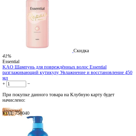
35 баллов
1 899.00
Р
1 578.00
Р
3.51
Р
за 1.00 мл

В корзину

Скидка
41%
Essential
KAO Шампунь для повреждённых волос Essential
разглаживающий кутикулу Увлажнение и восстановление 450
мл
+
−
При покупке данного товара на Клубную карту будет
начислено:
КОД:
758040
14 баллов
21 балл