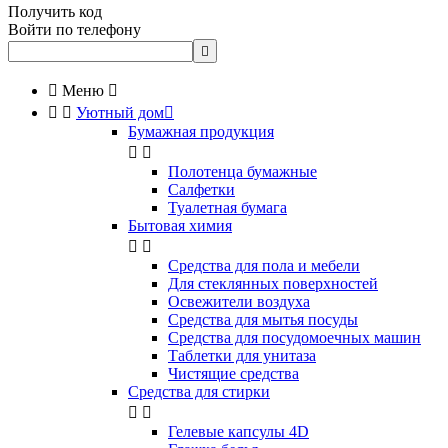
Получить код
Войти по телефону


Меню



Уютный дом

Бумажная продукция


Полотенца бумажные
Салфетки
Туалетная бумага
Бытовая химия


Cредства для пола и мебели
Для стеклянных поверхностей
Освежители воздуха
Средства для мытья посуды
Средства для посудомоечных машин
Таблетки для унитаза
Чистящие средства
Средства для стирки


Гелевые капсулы 4D