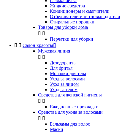
Глажка белья
Жидкие средства
Кондиционеры и смягчители
Отбеливатели и пятновыводители
Стиральные порошки
Товары для уборки дома


Перчатки для уборки


Салон красоты

Мужская линия


Дезодоранты
Для бритья
Мочалки для тела
Уход за волосами
Уход за лицом
Уход за телом
Средства для женской гигиены


Ежедневные прокладки
Средства для ухода за волосами


Бальзамы для волос
Маски