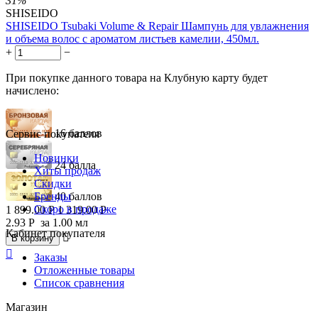
31%
SHISEIDO
SHISEIDO Tsubaki Volume & Repair Шампунь для увлажнения
и объема волос с ароматом листьев камелии, 450мл.
+
−
При покупке данного товара на Клубную карту будет
начислено:
16 баллов
Сервис покупателя
Новинки
24 балла
Хиты продаж
Скидки
Бренды
40 баллов
Скоро в продаже
1 899.00
Р
1 319.00
Р
2.93
Р
за 1.00 мл
Кабинет покупателя

В корзину

Заказы
Отложенные товары
Список сравнения
Магазин