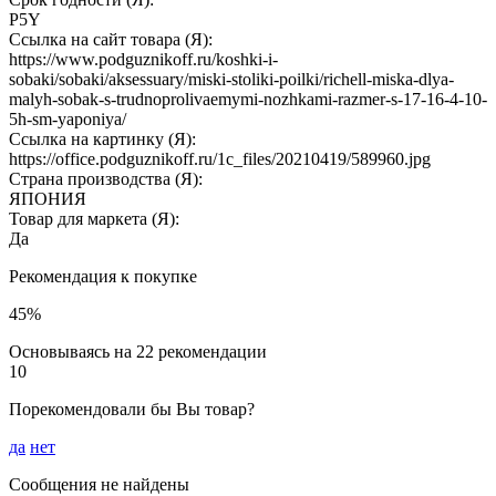
P5Y
Ссылка на сайт товара (Я):
https://www.podguznikoff.ru/koshki-i-
sobaki/sobaki/aksessuary/miski-stoliki-poilki/richell-miska-dlya-
malyh-sobak-s-trudnoprolivaemymi-nozhkami-razmer-s-17-16-4-10-
5h-sm-yaponiya/
Ссылка на картинку (Я):
https://office.podguznikoff.ru/1c_files/20210419/589960.jpg
Страна производства (Я):
ЯПОНИЯ
Товар для маркета (Я):
Да
Рекомендация к покупке
45%
Основываясь на 22 рекомендации
10
Порекомендовали бы Вы товар?
да
нет
Сообщения не найдены