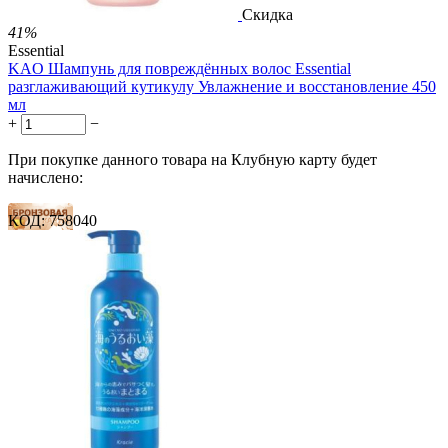
Скидка
41%
Essential
KAO Шампунь для повреждённых волос Essential
разглаживающий кутикулу Увлажнение и восстановление 450
мл
+
−
При покупке данного товара на Клубную карту будет
начислено:
КОД:
758040
16 баллов
24 балла
40 баллов
2 499.00
Р
1 486.00
Р
3.30
Р
за 1.00 мл

В корзину
