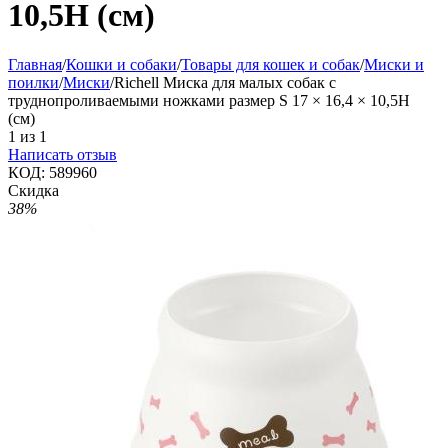
10,5H (см)
Главная
/
Кошки и собаки
/
Товары для кошек и собак
/
Миски и
поилки
/
Миски
/
Richell Миска для малых собак с
труднопроливаемыми ножками размер S 17 × 16,4 × 10,5H
(см)
1
из
1
Написать отзыв
КОД:
589960
Скидка
38%