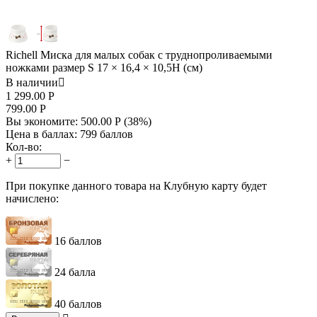
Richell Миска для малых собак с труднопроливаемыми
ножками размер S 17 × 16,4 × 10,5H (см)
В наличии

1 299.00
Р
799.00
Р
Вы экономите:
500.00
Р
(
38
%)
Цена в баллах:
799 баллов
Кол-во:
+
−
При покупке данного товара на Клубную карту будет
начислено:
16 баллов
24 балла
40 баллов