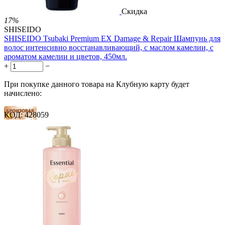
Скидка
17%
SHISEIDO
SHISEIDO Tsubaki Premium EX Damage & Repair Шампунь для
волос интенсивно восстанавливающий, с маслом камелии, с
ароматом камелии и цветов, 450мл.
+
−
При покупке данного товара на Клубную карту будет
начислено:
КОД:
428059
16 баллов
24 балла
40 баллов
1 899.00
Р
1 578.00
Р
3.51
Р
за 1.00 мл

В корзину
