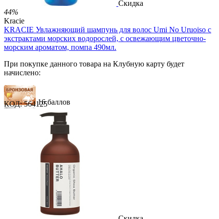
Скидка
44%
Kracie
KRACIE Увлажняющий шампунь для волос Umi No Uruoiso с
экстрактами морских водорослей, с освежающим цветочно-
морским ароматом, помпа 490мл.
При покупке данного товара на Клубную карту будет
начислено:
16 баллов
КОД:
564125
24 балла
40 баллов
1 289.00
Р
724.00
Р
1.48
Р
за 1.00 мл
Нет в наличии



Скидка