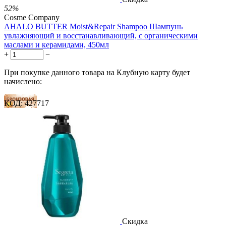
52%
Cosme Company
AHALO BUTTER Moist&Repair Shampoo Шампунь
увлажняющий и восстанавливающий, с органическими
маслами и керамидами, 450мл
+
−
При покупке данного товара на Клубную карту будет
начислено:
КОД:
427717
16 баллов
24 балла
40 баллов
2 500.00
Р
1 212.00
Р
2.69
Р
за 1.00 мл

В корзину

Скидка