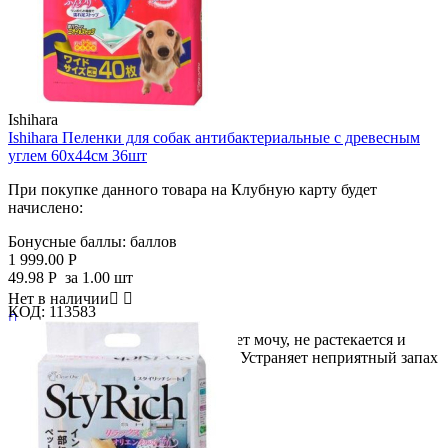
Ishihara
Ishihara Пеленки для собак антибактериальные с древесным
углем 60х44см 36шт
При покупке данного товара на Клубную карту будет
начислено:
Бонусные баллы:
баллов
1 999.00
Р
49.98
Р
за 1.00 шт
Нет в наличии


КОД:
113583

● Двойной слой быстро впитывает мочу, не растекается и
предотвращает намокание лап! ● Устраняет неприятный запах
с...