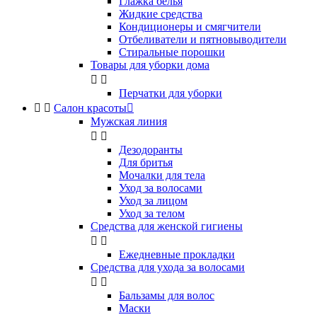
Глажка белья
Жидкие средства
Кондиционеры и смягчители
Отбеливатели и пятновыводители
Стиральные порошки
Товары для уборки дома


Перчатки для уборки


Салон красоты

Мужская линия


Дезодоранты
Для бритья
Мочалки для тела
Уход за волосами
Уход за лицом
Уход за телом
Средства для женской гигиены


Ежедневные прокладки
Средства для ухода за волосами


Бальзамы для волос
Маски