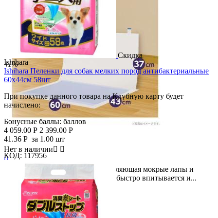
Скидка
Ishihara
41%
Ishihara Пеленки для собак мелких пород антибактериальные
Скидка
60х44см 58шт
15%
При покупке данного товара на Клубную карту будет
начислено:
Бонусные баллы:
баллов
4 059.00
Р
2 399.00
Р
41.36
Р
за 1.00 шт
Нет в наличии


КОД:
117956

Пеленка для мелких собак, подавляющая мокрые лапы и
запахи. Двойная структура листа быстро впитывается и...