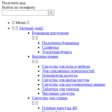
Получить код
Войти по телефону


Меню



Уютный дом

Бумажная продукция


Полотенца бумажные
Салфетки
Туалетная бумага
Бытовая химия


Cредства для пола и мебели
Для стеклянных поверхностей
Освежители воздуха
Средства для мытья посуды
Средства для посудомоечных машин
Таблетки для унитаза
Чистящие средства
Средства для стирки


Гелевые капсулы 4D