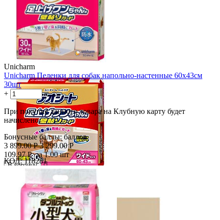
Unicharm
Unicharm Пеленки для собак напольно-настенные 60х43см
30шт
+
−
При покупке данного товара на Клубную карту будет
начислено:
Бонусные баллы:
баллов
3 899.00
Р
3 299.00
Р
109.97
Р
за 1.00 шт
КОД:
118281

В корзину
