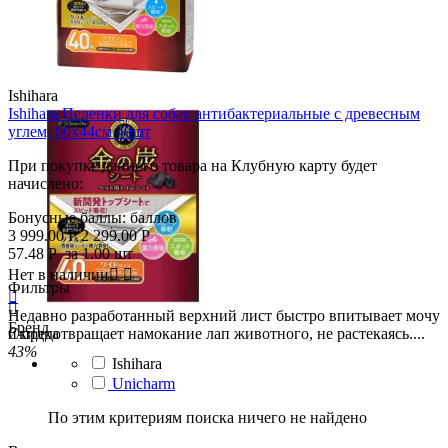
Ishihara
Ishihara Пеленки для собак антибактериальные с древесным
углем, 60х44см 40шт
При покупке данного товара на Клубную карту будет
начислено:
Бонусные баллы:
баллов
3 999.00
Р
2 299.00
Р
57.48
Р
за 1.00 шт
Нет в наличии


Фильтры


Недавно разработанный верхний лист быстро впитывает мочу
Бренд
Скидка
и предотвращает намокание лап животного, не растекаясь....
43%
Ishihara
Unicharm
По этим критериям поиска ничего не найдено