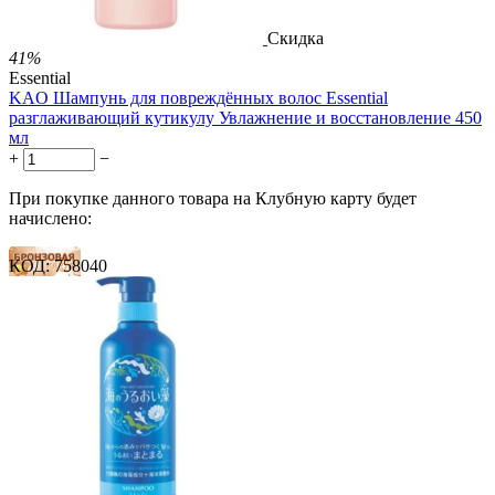
Скидка
41%
Essential
KAO Шампунь для повреждённых волос Essential
разглаживающий кутикулу Увлажнение и восстановление 450
мл
+
−
При покупке данного товара на Клубную карту будет
начислено:
КОД:
758040
40 баллов
60 баллов
100 баллов
2 499.00
Р
1 486.00
Р
3.30
Р
за 1.00 мл

В корзину
