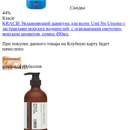
Скидка
44%
Kracie
KRACIE Увлажняющий шампунь для волос Umi No Uruoiso с
экстрактами морских водорослей, с освежающим цветочно-
морским ароматом, помпа 490мл.
При покупке данного товара на Клубную карту будет
начислено:
40 баллов
КОД:
564125
60 баллов
100 баллов
1 289.00
Р
724.00
Р
1.48
Р
за 1.00 мл
Нет в наличии


