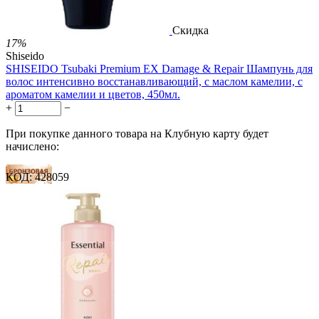
Скидка
17%
Shiseido
SHISEIDO Tsubaki Premium EX Damage & Repair Шампунь для
волос интенсивно восстанавливающий, с маслом камелии, с
ароматом камелии и цветов, 450мл.
+
−
При покупке данного товара на Клубную карту будет
начислено:
КОД:
428059
40 баллов
60 баллов
100 баллов
1 899.00
Р
1 578.00
Р
3.51
Р
за 1.00 мл

В корзину
