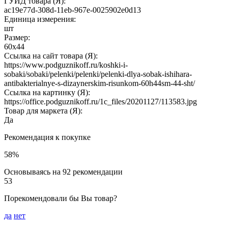
ГУИД товара (Я):
ac19e77d-308d-11eb-967e-0025902e0d13
Единица измерения:
шт
Размер:
60х44
Ссылка на сайт товара (Я):
https://www.podguznikoff.ru/koshki-i-
sobaki/sobaki/pelenki/pelenki/pelenki-dlya-sobak-ishihara-
antibakterialnye-s-dizaynerskim-risunkom-60h44sm-44-sht/
Ссылка на картинку (Я):
https://office.podguznikoff.ru/1c_files/20201127/113583.jpg
Товар для маркета (Я):
Да
Рекомендация к покупке
58%
Основываясь на 92 рекомендации
53
Порекомендовали бы Вы товар?
да
нет