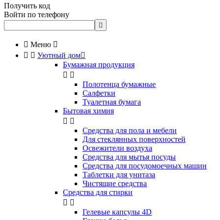
Получить код
Войти по телефону


Меню



Уютный дом

Бумажная продукция


Полотенца бумажные
Салфетки
Туалетная бумага
Бытовая химия


Cредства для пола и мебели
Для стеклянных поверхностей
Освежители воздуха
Средства для мытья посуды
Средства для посудомоечных машин
Таблетки для унитаза
Чистящие средства
Средства для стирки


Гелевые капсулы 4D