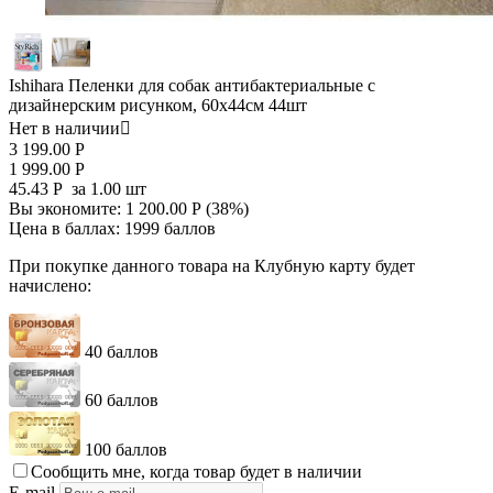
Ishihara Пеленки для собак антибактериальные с
дизайнерским рисунком, 60х44см 44шт
Нет в наличии

3 199.00
Р
1 999.00
Р
45.43
Р
за 1.00 шт
Вы экономите:
1 200.00
Р
(
38
%)
Цена в баллах:
1999 баллов
При покупке данного товара на Клубную карту будет
начислено:
40 баллов
60 баллов
100 баллов
Сообщить мне, когда товар будет в наличии
E-mail