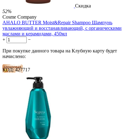
Скидка
52%
Cosme Company
AHALO BUTTER Moist&Repair Shampoo Шампунь
увлажняющий и восстанавливающий, с органическими
маслами и керамидами, 450мл
+
−
При покупке данного товара на Клубную карту будет
начислено:
КОД:
427717
40 баллов
60 баллов
100 баллов
2 500.00
Р
1 212.00
Р
2.69
Р
за 1.00 мл

В корзину
