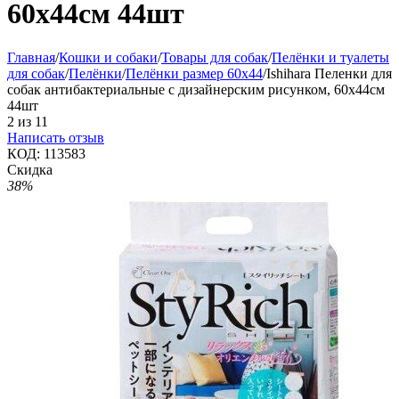
60х44см 44шт
Главная
/
Кошки и собаки
/
Товары для собак
/
Пелёнки и туалеты
для собак
/
Пелёнки
/
Пелёнки размер 60х44
/
Ishihara Пеленки для
собак антибактериальные с дизайнерским рисунком, 60х44см
44шт
2
из
11
Написать отзыв
КОД:
113583
Скидка
38%