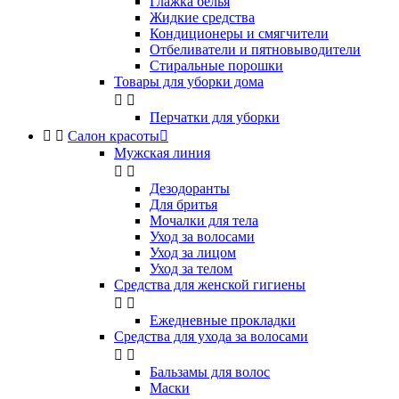
Глажка белья
Жидкие средства
Кондиционеры и смягчители
Отбеливатели и пятновыводители
Стиральные порошки
Товары для уборки дома


Перчатки для уборки


Салон красоты

Мужская линия


Дезодоранты
Для бритья
Мочалки для тела
Уход за волосами
Уход за лицом
Уход за телом
Средства для женской гигиены


Ежедневные прокладки
Средства для ухода за волосами


Бальзамы для волос
Маски