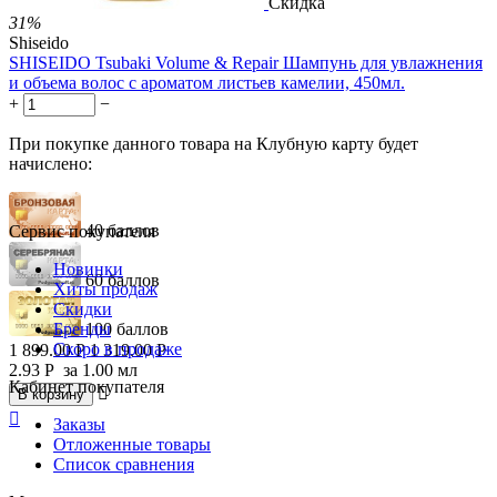
Скидка
31%
Shiseido
SHISEIDO Tsubaki Volume & Repair Шампунь для увлажнения
и объема волос с ароматом листьев камелии, 450мл.
+
−
При покупке данного товара на Клубную карту будет
начислено:
40 баллов
Сервис покупателя
Новинки
60 баллов
Хиты продаж
Скидки
Бренды
100 баллов
Скоро в продаже
1 899.00
Р
1 319.00
Р
2.93
Р
за 1.00 мл
Кабинет покупателя

В корзину

Заказы
Отложенные товары
Список сравнения