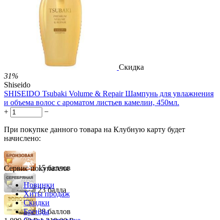
3.01
Р
за 1.00 мл
Нет в наличии



Скидка
31%
Shiseido
SHISEIDO Tsubaki Volume & Repair Шампунь для увлажнения
и объема волос с ароматом листьев камелии, 450мл.
+
−
При покупке данного товара на Клубную карту будет
начислено:
15 баллов
Сервис покупателя
Новинки
23 балла
Хиты продаж
Скидки
Бренды
38 баллов