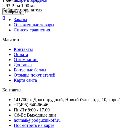
Скоро в продаже
1 899.00
Р
1 319.00
Р
2.93
Р
за 1.00 мл
Кабинет покупателя

В корзину

Заказы
Отложенные товары
Список сравнения
Магазин
Контакты
Оплата
О компании
Доставка
Бонусные баллы
Отзывы покупателей
Карта сайта
Контакты
141700, г. Долгопрудный, Новый бульвар, д. 10, корп.1
+7(495) 640-66-46
Пн-Пт 8:00 - 17.00
Сб-Вс Выходные дни
hotmail@podguznikoff.ru
Посмотреть на карте