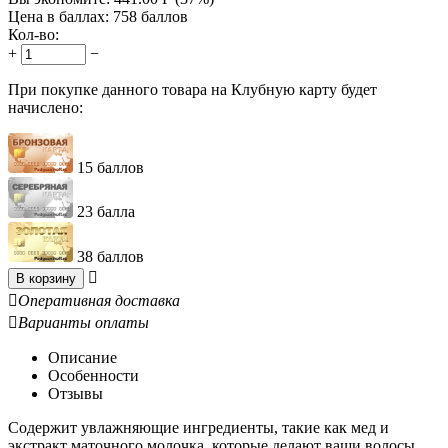
Цена в баллах:
758 баллов
Кол-во:
+
−
При покупке данного товара на Клубную карту будет
начислено:
15 баллов
23 балла
38 баллов

В корзину

Оперативная доставка

Варианты оплаты
Описание
Особенности
Отзывы
Содержит увлажняющие ингредиенты, такие как мед и
экстракт маточного молочка, которые делают ваши волосы