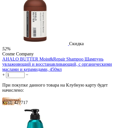
38 баллов
1 289.00
Р
724.00
Р
1.48
Р
за 1.00 мл
Нет в наличии



Скидка
52%
Cosme Company
AHALO BUTTER Moist&Repair Shampoo Шампунь
увлажняющий и восстанавливающий, с органическими
маслами и керамидами, 450мл
+
−
При покупке данного товара на Клубную карту будет
начислено:
КОД:
427717
15 баллов
23 балла