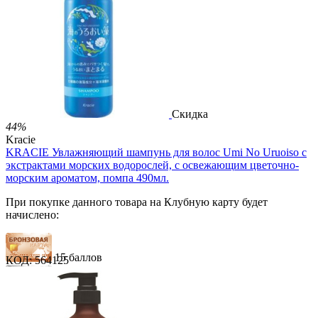
38 баллов
2 499.00
Р
1 486.00
Р
3.30
Р
за 1.00 мл

В корзину

Скидка
44%
Kracie
KRACIE Увлажняющий шампунь для волос Umi No Uruoiso с
экстрактами морских водорослей, с освежающим цветочно-
морским ароматом, помпа 490мл.
При покупке данного товара на Клубную карту будет
начислено:
15 баллов
КОД:
564125
23 балла