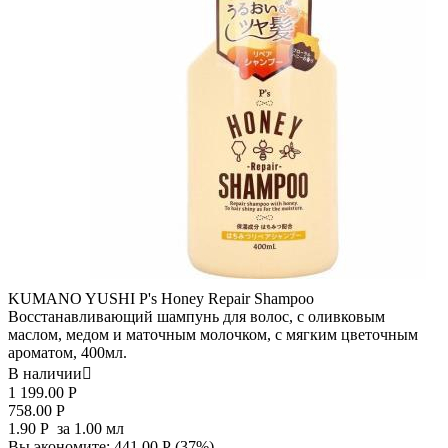
KUMANO YUSHI P's Honey Repair Shampoo
Восстанавливающий шампунь для волос, с оливковым
маслом, медом и маточным молочком, с мягким цветочным
ароматом, 400мл.
В наличии

1 199.00
Р
758.00
Р
1.90
Р
за 1.00 мл
Вы экономите:
441.00
Р
(
37
%)