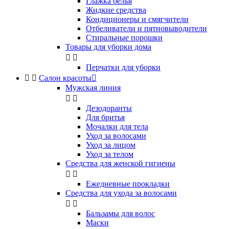
Глажка белья
Жидкие средства
Кондиционеры и смягчители
Отбеливатели и пятновыводители
Стиральные порошки
Товары для уборки дома


Перчатки для уборки


Салон красоты

Мужская линия


Дезодоранты
Для бритья
Мочалки для тела
Уход за волосами
Уход за лицом
Уход за телом
Средства для женской гигиены


Ежедневные прокладки
Средства для ухода за волосами


Бальзамы для волос
Маски