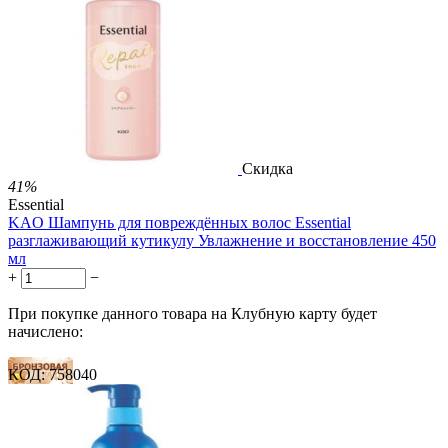
38 баллов
1 899.00
Р
1 578.00
Р
3.51
Р
за 1.00 мл

В корзину

Скидка
41%
Essential
KAO Шампунь для повреждённых волос Essential
разглаживающий кутикулу Увлажнение и восстановление 450
мл
+
−
При покупке данного товара на Клубную карту будет
начислено:
КОД:
758040
15 баллов
23 балла