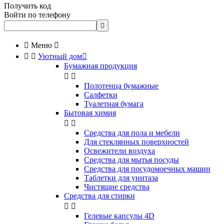
Получить код
Войти по телефону


Меню



Уютный дом

Бумажная продукция


Полотенца бумажные
Салфетки
Туалетная бумага
Бытовая химия


Cредства для пола и мебели
Для стеклянных поверхностей
Освежители воздуха
Средства для мытья посуды
Средства для посудомоечных машин
Таблетки для унитаза
Чистящие средства
Средства для стирки


Гелевые капсулы 4D