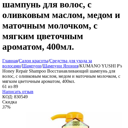
шампунь для волос, с
оливковым маслом, медом и
маточным молочком, с
мягким цветочным
ароматом, 400мл.
Главная
/
Салон красоты
/
Средства для ухода за
волосами
/
Шампуни
/
Шампуни Япония
/
KUMANO YUSHI P's
Honey Repair Shampoo Восстанавливающий шампунь для
волос, с оливковым маслом, медом и маточным молочком, с
мягким цветочным ароматом, 400мл.
61
из
89
Написать отзыв
КОД:
830549
Скидка
37%