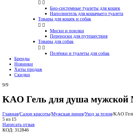


Био-системные туалеты для кошек
Наполнитель для кошачьего туалета
Товары для кошек и собак


Миски и поилки
Переноски для путешествия
Товары для собак


Пелёнки и туалеты для собак
Бренды
Новинки
Хиты продаж
Скидки
9/9
KAO Гель для душа мужской M
Главная
/
Салон красоты
/
Мужская линия
/
Уход за телом
/
KAO Гель
5
из
15
Написать отзыв
КОД:
312846