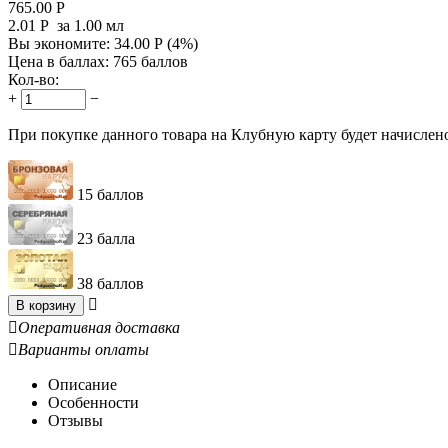
765.00
Р
2.01
Р
за 1.00 мл
Вы экономите:
34.00
Р
(
4
%)
Цена в баллах:
765 баллов
Кол-во:
+
−
При покупке данного товара на Клубную карту будет начислен
15 баллов
23 балла
38 баллов

В корзину

Оперативная доставка

Варианты оплаты
Описание
Особенности
Отзывы