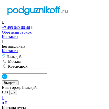

+7 495 640-66-46

Обратный звонок
Контакты

Без выходных
Контакты
Палмдейл
Москва
Красноярск
Выбрать
Ваш город:
Палмдейл
Нет
Да

0

Корзина пуста