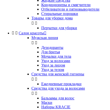
Жидкие средства
Кондиционеры и смягчители
Отбеливатели и пятновыводители
Стиральные порошки
Товары для уборки дома


Перчатки для уборки


Салон красоты

Мужская линия


Дезодоранты
Для бритья
Мочалки для тела
Уход за волосами
Уход за лицом
Уход за телом
Средства для женской гигиены


Ежедневные прокладки
Средства для ухода за волосами


Бальзамы для волос
Маски
Наборы KRACIE