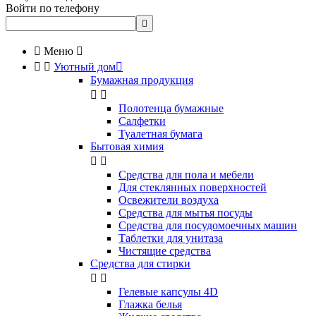
Войти по телефону


Меню



Уютный дом

Бумажная продукция


Полотенца бумажные
Салфетки
Туалетная бумага
Бытовая химия


Cредства для пола и мебели
Для стеклянных поверхностей
Освежители воздуха
Средства для мытья посуды
Средства для посудомоечных машин
Таблетки для унитаза
Чистящие средства
Средства для стирки


Гелевые капсулы 4D
Глажка белья