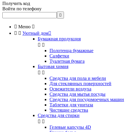
Получить код
Войти по телефону


Меню



Уютный дом

Бумажная продукция


Полотенца бумажные
Салфетки
Туалетная бумага
Бытовая химия


Cредства для пола и мебели
Для стеклянных поверхностей
Освежители воздуха
Средства для мытья посуды
Средства для посудомоечных машин
Таблетки для унитаза
Чистящие средства
Средства для стирки


Гелевые капсулы 4D