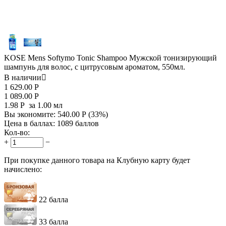
KOSE Mens Softymo Tonic Shampoo Мужской тонизирующий
шампунь для волос, с цитрусовым ароматом, 550мл.
В наличии

1 629.00
Р
1 089.00
Р
1.98
Р
за 1.00 мл
Вы экономите:
540.00
Р
(
33
%)
Цена в баллах:
1089 баллов
Кол-во:
+
−
При покупке данного товара на Клубную карту будет
начислено:
22 балла
33 балла