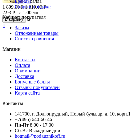
Бренды
54 балла
Скоро в продаже
1 899.00
Р
1 319.00
Р
2.93
Р
за 1.00 мл
Кабинет покупателя

В корзину

Заказы
Отложенные товары
Список сравнения
Магазин
Контакты
Оплата
О компании
Доставка
Бонусные баллы
Отзывы покупателей
Карта сайта
Контакты
141700, г. Долгопрудный, Новый бульвар, д. 10, корп.1
+7(495) 640-66-46
Пн-Пт 8:00 - 17.00
Сб-Вс Выходные дни
hotmail@podguznikoff.ru