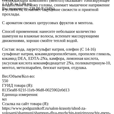
Охлаждающий компонент (ментол) оказывает тонизирующее
1.13
Р
за 1.00 мл
воздействие на кожу головы, снимает мышечное напряжение
Вы экономите:
238.00
Р
(
34
%)
и усталость, оставляет ощущение свежести и приятной
прохлады.
С ароматом свежих цитрусовых фруктов и ментола.
Способ применения: нанесите небольшое количество
шампуня на влажные волосы, вспеньте массирующими
движениями, хорошо смойте теплой водой.
Состав: вода, лауретсульфат натрия, олефин (С 14-16)
сульфонат натрия, кокамидопропилбетаин, пропилен гликоль,
кокамид DEA, EDTA-2Na, камфора, лимонная кислота,
уксусная кислота кокоамфодиацетат 2Na, поликватерниум-10,
ментол, метилпарабен, бензоат натрия, отдушка.
Вес/Объем/Кол-во:
550
ГУИД товара (Я):
8135ea8f-921f-11eb-96d8-0025902e0d13
Единица измерения:
мл
Ссылка на сайт товара (Я):
https://www.podguznikoff.ru/salon-krasoty/uhod-za-
volosami/shampuni/shampun-dlya-muzhchin-toniziruyuschiy-mens-