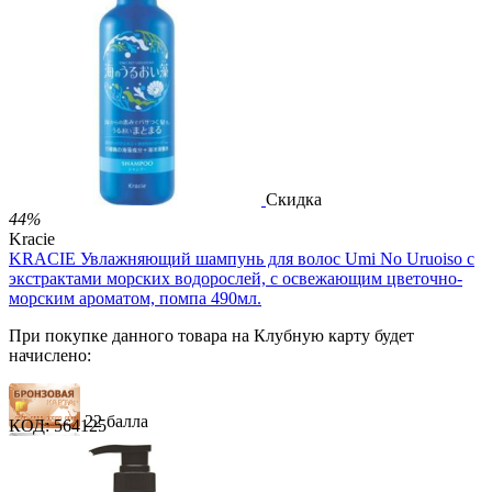
33 балла
54 балла
2 499.00
Р
1 486.00
Р
3.30
Р
за 1.00 мл

В корзину

Скидка
44%
Kracie
KRACIE Увлажняющий шампунь для волос Umi No Uruoiso с
экстрактами морских водорослей, с освежающим цветочно-
морским ароматом, помпа 490мл.
При покупке данного товара на Клубную карту будет
начислено:
22 балла
КОД:
564125
33 балла