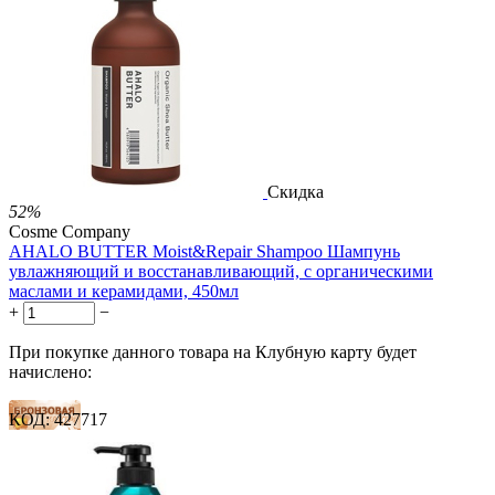
54 балла
1 289.00
Р
724.00
Р
1.48
Р
за 1.00 мл
Нет в наличии



Скидка
52%
Cosme Company
AHALO BUTTER Moist&Repair Shampoo Шампунь
увлажняющий и восстанавливающий, с органическими
маслами и керамидами, 450мл
+
−
При покупке данного товара на Клубную карту будет
начислено:
КОД:
427717
22 балла
33 балла