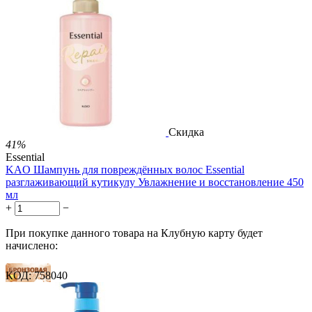
33 балла
54 балла
1 899.00
Р
1 578.00
Р
3.51
Р
за 1.00 мл

В корзину

Скидка
41%
Essential
KAO Шампунь для повреждённых волос Essential
разглаживающий кутикулу Увлажнение и восстановление 450
мл
+
−
При покупке данного товара на Клубную карту будет
начислено:
КОД:
758040
22 балла