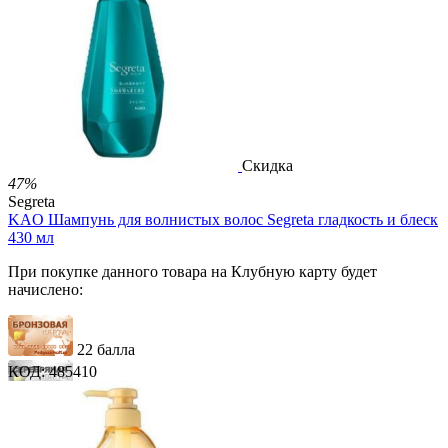
54 балла
2 500.00
Р
1 212.00
Р
2.69
Р
за 1.00 мл

В корзину

Скидка
47%
Segreta
KAO Шампунь для волнистых волос Segreta гладкость и блеск
430 мл
При покупке данного товара на Клубную карту будет
начислено:
22 балла
КОД:
485410
33 балла
54 балла