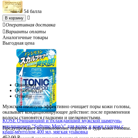
54 балла

В корзину

Оперативная доставка

Варианты оплаты
Аналогичные товары
Выгодная цена
Описание
Особенности
Отзывы
Мужской шампунь эффективно очищает поры кожи головы,
оказывает кондиционирующее действие: после применения
волосы становятся гладкими и шелковистыми.
KOSE Очищающий и охлаждающий мужской шампунь-
кондиционер "Softymo Men’s" для волос и кожи головы с
Предупреждает возникновение перхоти и зуда кожи головы.
краш-ментолом 400 мл, мягкая упаковка
452.00
Р