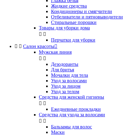
Глажка белья
Жидкие средства
Кондиционеры и смягчители
Отбеливатели и пятновыводители
Стиральные порошки
Товары для уборки дома


Перчатки для уборки


Салон красоты

Мужская линия


Дезодоранты
Для бритья
Мочалки для тела
Уход за волосами
Уход за лицом
Уход за телом
Средства для женской гигиены


Ежедневные прокладки
Средства для ухода за волосами


Бальзамы для волос
Маски