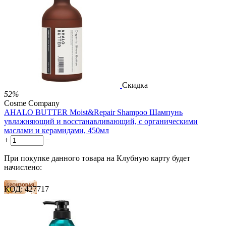
123 балла
1 289.00
Р
724.00
Р
1.48
Р
за 1.00 мл
Нет в наличии



Скидка
52%
Cosme Company
AHALO BUTTER Moist&Repair Shampoo Шампунь
увлажняющий и восстанавливающий, с органическими
маслами и керамидами, 450мл
+
−
При покупке данного товара на Клубную карту будет
начислено:
КОД:
427717
49 баллов
74 балла