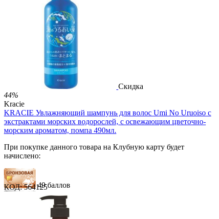
74 балла
123 балла
2 499.00
Р
1 486.00
Р
3.30
Р
за 1.00 мл

В корзину

Скидка
44%
Kracie
KRACIE Увлажняющий шампунь для волос Umi No Uruoiso с
экстрактами морских водорослей, с освежающим цветочно-
морским ароматом, помпа 490мл.
При покупке данного товара на Клубную карту будет
начислено:
49 баллов
КОД:
564125
74 балла