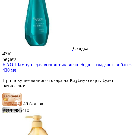
123 балла
2 500.00
Р
1 212.00
Р
2.69
Р
за 1.00 мл

В корзину

Скидка
47%
Segreta
KAO Шампунь для волнистых волос Segreta гладкость и блеск
430 мл
При покупке данного товара на Клубную карту будет
начислено:
49 баллов
КОД:
485410
74 балла
123 балла