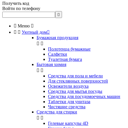
Получить код
Войти по телефону


Меню



Уютный дом

Бумажная продукция


Полотенца бумажные
Салфетки
Туалетная бумага
Бытовая химия


Cредства для пола и мебели
Для стеклянных поверхностей
Освежители воздуха
Средства для мытья посуды
Средства для посудомоечных машин
Таблетки для унитаза
Чистящие средства
Средства для стирки


Гелевые капсулы 4D