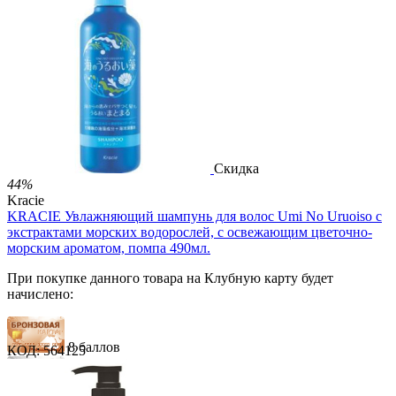
12 баллов
19 баллов
2 499.00
Р
1 486.00
Р
3.30
Р
за 1.00 мл

В корзину

Скидка
44%
Kracie
KRACIE Увлажняющий шампунь для волос Umi No Uruoiso с
экстрактами морских водорослей, с освежающим цветочно-
морским ароматом, помпа 490мл.
При покупке данного товара на Клубную карту будет
начислено:
8 баллов
КОД:
564125
12 баллов