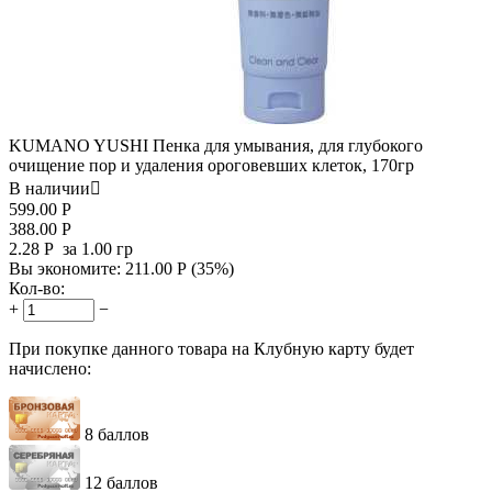
KUMANO YUSHI Пенка для умывания, для глубокого
очищение пор и удаления ороговевших клеток, 170гр
В наличии

599.00
Р
388.00
Р
2.28
Р
за 1.00 гр
Вы экономите:
211.00
Р
(
35
%)
Кол-во:
+
−
При покупке данного товара на Клубную карту будет
начислено:
8 баллов
12 баллов