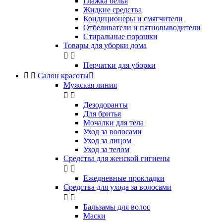
Глажка белья
Жидкие средства
Кондиционеры и смягчители
Отбеливатели и пятновыводители
Стиральные порошки
Товары для уборки дома


Перчатки для уборки


Салон красоты

Мужская линия


Дезодоранты
Для бритья
Мочалки для тела
Уход за волосами
Уход за лицом
Уход за телом
Средства для женской гигиены


Ежедневные прокладки
Средства для ухода за волосами


Бальзамы для волос
Маски