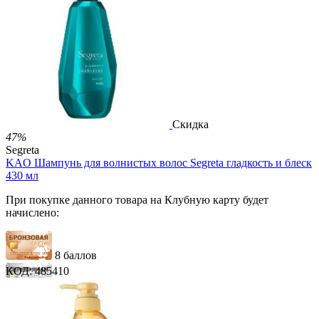
12 баллов
19 баллов
2 500.00
Р
1 212.00
Р
2.69
Р
за 1.00 мл

В корзину

Скидка
47%
Segreta
KAO Шампунь для волнистых волос Segreta гладкость и блеск
430 мл
При покупке данного товара на Клубную карту будет
начислено:
8 баллов
КОД:
485410
12 баллов