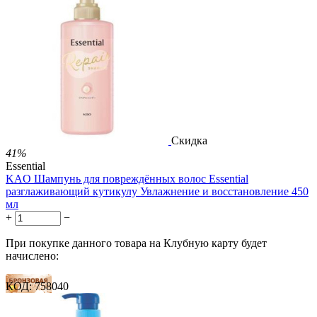
12 баллов
19 баллов
1 899.00
Р
1 578.00
Р
3.51
Р
за 1.00 мл

В корзину

Скидка
41%
Essential
KAO Шампунь для повреждённых волос Essential
разглаживающий кутикулу Увлажнение и восстановление 450
мл
+
−
При покупке данного товара на Клубную карту будет
начислено:
КОД:
758040
8 баллов