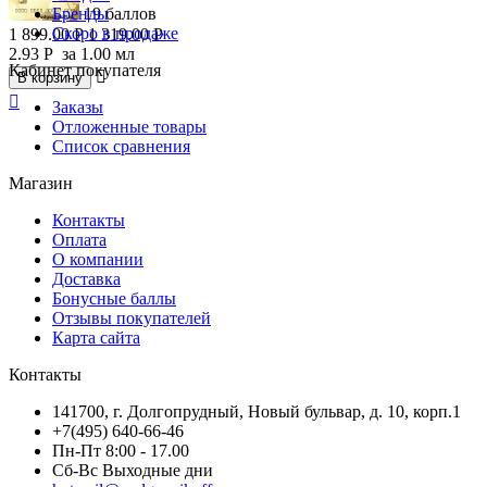
Бренды
19 баллов
Скоро в продаже
1 899.00
Р
1 319.00
Р
2.93
Р
за 1.00 мл
Кабинет покупателя

В корзину

Заказы
Отложенные товары
Список сравнения
Магазин
Контакты
Оплата
О компании
Доставка
Бонусные баллы
Отзывы покупателей
Карта сайта
Контакты
141700, г. Долгопрудный, Новый бульвар, д. 10, корп.1
+7(495) 640-66-46
Пн-Пт 8:00 - 17.00
Сб-Вс Выходные дни