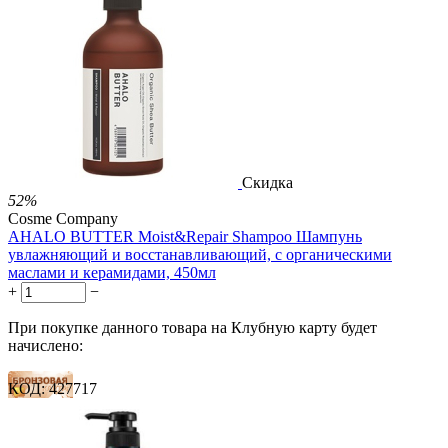
19 баллов
1 289.00
Р
724.00
Р
1.48
Р
за 1.00 мл
Нет в наличии



Скидка
52%
Cosme Company
AHALO BUTTER Moist&Repair Shampoo Шампунь
увлажняющий и восстанавливающий, с органическими
маслами и керамидами, 450мл
+
−
При покупке данного товара на Клубную карту будет
начислено:
КОД:
427717
8 баллов