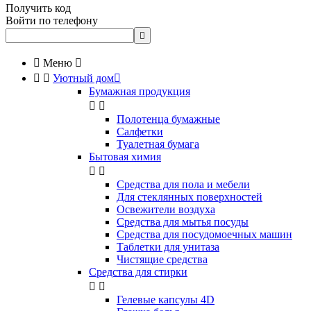
Получить код
Войти по телефону


Меню



Уютный дом

Бумажная продукция


Полотенца бумажные
Салфетки
Туалетная бумага
Бытовая химия


Cредства для пола и мебели
Для стеклянных поверхностей
Освежители воздуха
Средства для мытья посуды
Средства для посудомоечных машин
Таблетки для унитаза
Чистящие средства
Средства для стирки


Гелевые капсулы 4D