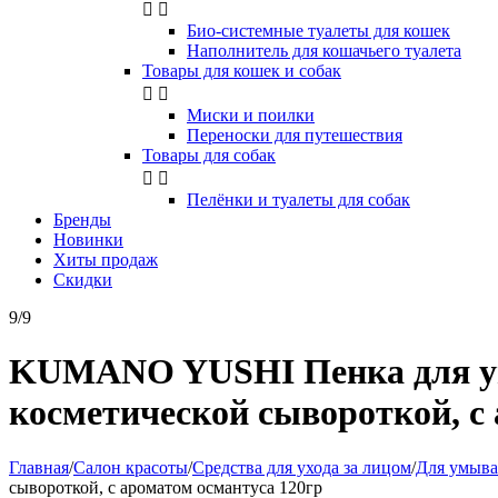


Био-системные туалеты для кошек
Наполнитель для кошачьего туалета
Товары для кошек и собак


Миски и поилки
Переноски для путешествия
Товары для собак


Пелёнки и туалеты для собак
Бренды
Новинки
Хиты продаж
Скидки
9/9
KUMANO YUSHI Пенка для умы
косметической сывороткой, с
Главная
/
Салон красоты
/
Средства для ухода за лицом
/
Для умыв
сывороткой, с ароматом османтуса 120гр