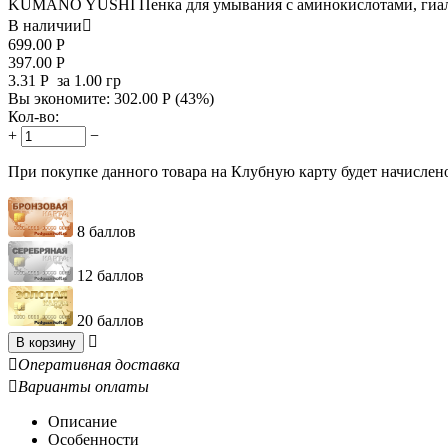
KUMANO YUSHI Пенка для умывания с аминокислотами, гиалур
В наличии

699.00
Р
397.00
Р
3.31
Р
за 1.00 гр
Вы экономите:
302.00
Р
(
43
%)
Кол-во:
+
−
При покупке данного товара на Клубную карту будет начислен
8 баллов
12 баллов
20 баллов

В корзину

Оперативная доставка

Варианты оплаты
Описание
Особенности