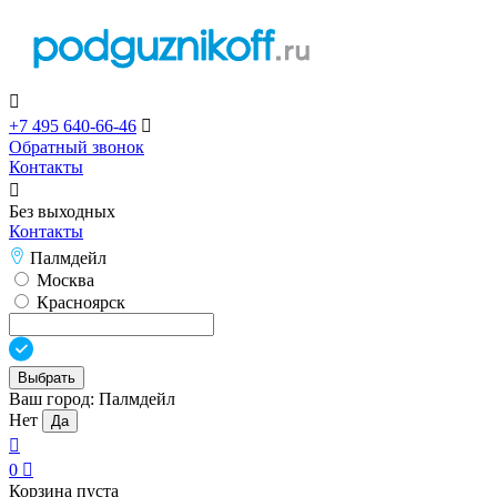

+7 495 640-66-46

Обратный звонок
Контакты

Без выходных
Контакты
Палмдейл
Москва
Красноярск
Выбрать
Ваш город:
Палмдейл
Нет
Да

0

Корзина пуста