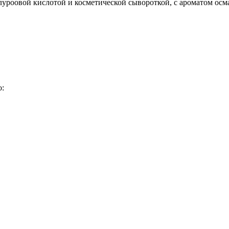
оовой кислотой и косметической сывороткой, с ароматом осма
о: