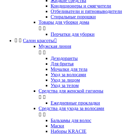
Жидкие средства
Кондиционеры и смягчители
Отбеливатели и пятновыводители
Стиральные порошки
Товары для уборки дома


Перчатки для уборки


Салон красоты

Мужская линия


Дезодоранты
Для бритья
Мочалки для тела
Уход за волосами
Уход за лицом
Уход за телом
Средства для женской гигиены


Ежедневные прокладки
Средства для ухода за волосами


Бальзамы для волос
Маски
Наборы KRACIE