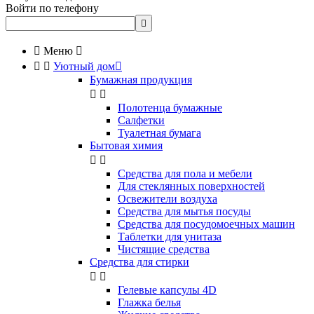
Войти по телефону


Меню



Уютный дом

Бумажная продукция


Полотенца бумажные
Салфетки
Туалетная бумага
Бытовая химия


Cредства для пола и мебели
Для стеклянных поверхностей
Освежители воздуха
Средства для мытья посуды
Средства для посудомоечных машин
Таблетки для унитаза
Чистящие средства
Средства для стирки


Гелевые капсулы 4D
Глажка белья