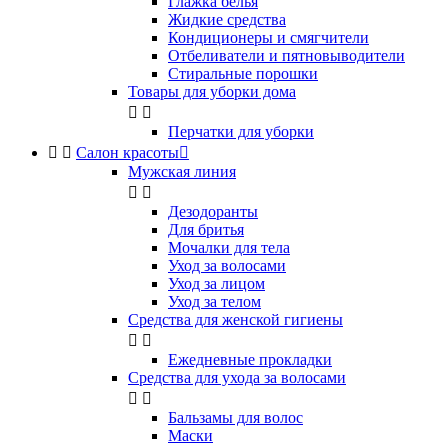
Глажка белья
Жидкие средства
Кондиционеры и смягчители
Отбеливатели и пятновыводители
Стиральные порошки
Товары для уборки дома


Перчатки для уборки


Салон красоты

Мужская линия


Дезодоранты
Для бритья
Мочалки для тела
Уход за волосами
Уход за лицом
Уход за телом
Средства для женской гигиены


Ежедневные прокладки
Средства для ухода за волосами


Бальзамы для волос
Маски