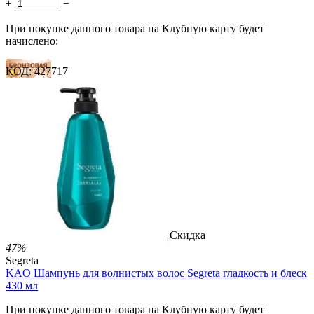
+
−
При покупке данного товара на Клубную карту будет
начислено:
КОД:
427717
8 баллов
12 баллов
20 баллов
2 500.00
Р
1 212.00
Р
2.69
Р
за 1.00 мл

В корзину

Скидка
47%
Segreta
KAO Шампунь для волнистых волос Segreta гладкость и блеск
430 мл
При покупке данного товара на Клубную карту будет