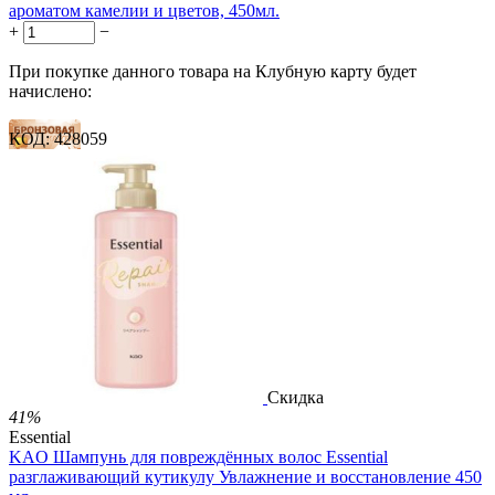
ароматом камелии и цветов, 450мл.
+
−
При покупке данного товара на Клубную карту будет
начислено:
КОД:
428059
8 баллов
12 баллов
20 баллов
1 899.00
Р
1 578.00
Р
3.51
Р
за 1.00 мл

В корзину

Скидка
41%
Essential
KAO Шампунь для повреждённых волос Essential
разглаживающий кутикулу Увлажнение и восстановление 450