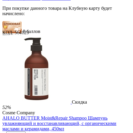
При покупке данного товара на Клубную карту будет
начислено:
8 баллов
КОД:
564125
12 баллов
20 баллов
1 289.00
Р
724.00
Р
1.48
Р
за 1.00 мл
Нет в наличии



Скидка
52%
Cosme Company
AHALO BUTTER Moist&Repair Shampoo Шампунь
увлажняющий и восстанавливающий, с органическими
маслами и керамидами, 450мл