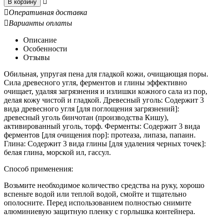

В корзину

Оперативная доставка

Варианты оплаты
Описание
Особенности
Отзывы
Обильная, упругая пена для гладкой кожи, очищающая поры.
Сила древесного угля, ферментов и глины эффективно
очищает, удаляя загрязнения и излишки кожного сала из пор,
делая кожу чистой и гладкой. Древесный уголь: Содержит 3
вида древесного угля [для поглощения загрязнений]:
древесный уголь бинчотан (производства Кишу),
активированный уголь, торф. Ферменты: Содержит 3 вида
ферментов [для очищения пор]: протеаза, липаза, папаин.
Глина: Содержит 3 вида глины [для удаления черных точек]:
белая глина, морской ил, гассул.
Способ применения:
Возьмите необходимое количество средства на руку, хорошо
вспеньте водой или теплой водой, смойте и тщательно
ополосните. Перед использованием полностью снимите
алюминиевую защитную пленку с горлышка контейнера.