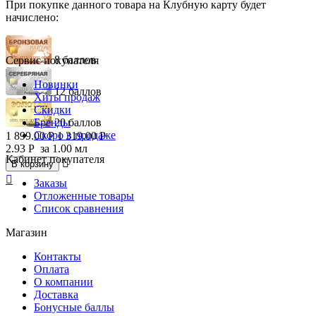
При покупке данного товара на Клубную карту будет
начислено:
8 баллов
Сервис покупателя
Новинки
12 баллов
Хиты продаж
Скидки
Бренды
20 баллов
Скоро в продаже
1 899.00
Р
1 319.00
Р
2.93
Р
за 1.00 мл
Кабинет покупателя

В корзину

Заказы
Отложенные товары
Список сравнения
Магазин
Контакты
Оплата
О компании
Доставка
Бонусные баллы