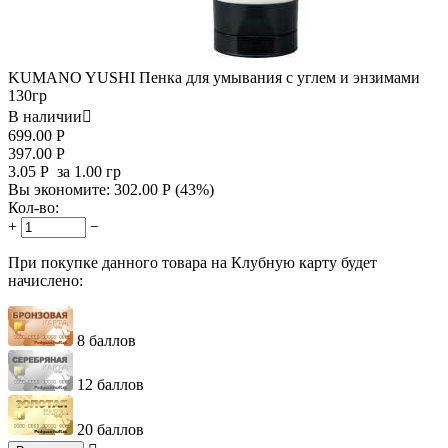
KUMANO YUSHI Пенка для умывания с углем и энзимами
130гр
В наличии

699.00
Р
397.00
Р
3.05
Р
за 1.00 гр
Вы экономите:
302.00
Р
(
43
%)
Кол-во:
+
−
При покупке данного товара на Клубную карту будет
начислено:
8 баллов
12 баллов
20 баллов