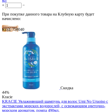
мл
+
−
При покупке данного товара на Клубную карту будет
начислено:
КОД:
758040
8 баллов
12 баллов
20 баллов
2 499.00
Р
1 486.00
Р
3.30
Р
за 1.00 мл

В корзину

Скидка
44%
Kracie
KRACIE Увлажняющий шампунь для волос Umi No Uruoiso с
экстрактами морских водорослей, с освежающим цветочно-
морским ароматом, помпа 490мл.