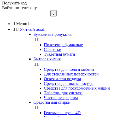
Получить код
Войти по телефону


Меню



Уютный дом

Бумажная продукция


Полотенца бумажные
Салфетки
Туалетная бумага
Бытовая химия


Cредства для пола и мебели
Для стеклянных поверхностей
Освежители воздуха
Средства для мытья посуды
Средства для посудомоечных машин
Таблетки для унитаза
Чистящие средства
Средства для стирки


Гелевые капсулы 4D