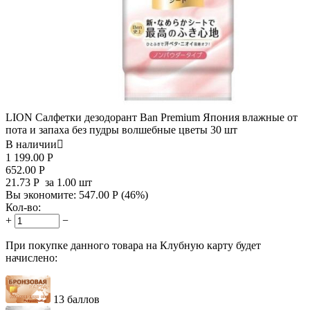
LION Салфетки дезодорант Ban Premium Япония влажные от
пота и запаха без пудры волшебные цветы 30 шт
В наличии

1 199.00
Р
652.00
Р
21.73
Р
за 1.00 шт
Вы экономите:
547.00
Р
(
46
%)
Кол-во:
+
−
При покупке данного товара на Клубную карту будет
начислено:
13 баллов