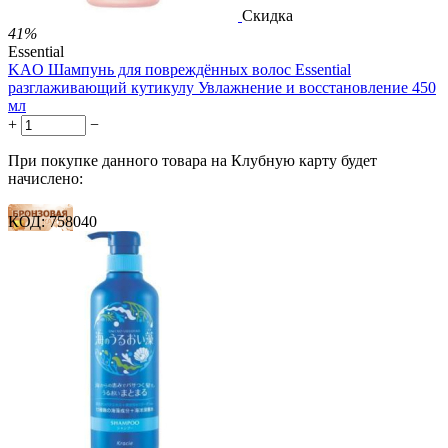
Скидка
41%
Essential
KAO Шампунь для повреждённых волос Essential
разглаживающий кутикулу Увлажнение и восстановление 450
мл
+
−
При покупке данного товара на Клубную карту будет
начислено:
КОД:
758040
13 баллов
20 баллов
33 балла
2 499.00
Р
1 486.00
Р
3.30
Р
за 1.00 мл

В корзину
