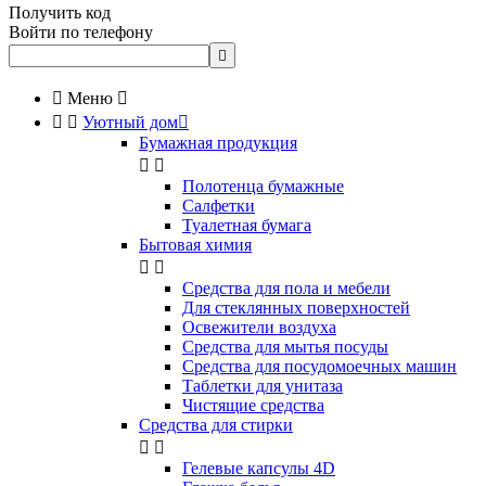
Получить код
Войти по телефону


Меню



Уютный дом

Бумажная продукция


Полотенца бумажные
Салфетки
Туалетная бумага
Бытовая химия


Cредства для пола и мебели
Для стеклянных поверхностей
Освежители воздуха
Средства для мытья посуды
Средства для посудомоечных машин
Таблетки для унитаза
Чистящие средства
Средства для стирки


Гелевые капсулы 4D