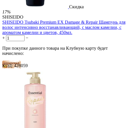
Скидка
17%
SHISEIDO
SHISEIDO Tsubaki Premium EX Damage & Repair Шампунь для
волос интенсивно восстанавливающий, с маслом камелии, с
ароматом камелии и цветов, 450мл.
+
−
При покупке данного товара на Клубную карту будет
начислено:
КОД:
428059
13 баллов
20 баллов
33 балла
1 899.00
Р
1 578.00
Р
3.51
Р
за 1.00 мл

В корзину
