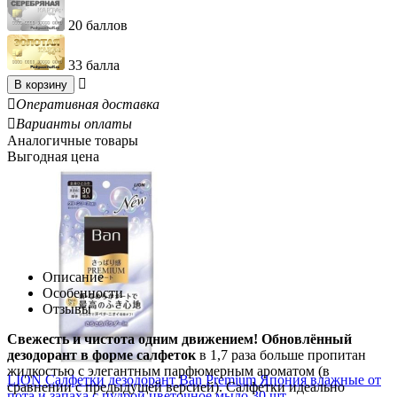
20 баллов
33 балла

В корзину

Оперативная доставка

Варианты оплаты
Аналогичные товары
Выгодная цена
Описание
Особенности
Отзывы
Свежесть и чистота одним движением!
Обновлённый
дезодорант в форме салфеток
в 1,7 раза больше пропитан
жидкостью с элегантным парфюмерным ароматом (в
LION Салфетки дезодорант Ban Premium Япония влажные от
сравнении с предыдущей версией). Салфетки идеально
пота и запаха с пудрой цветочное мыло 30 шт