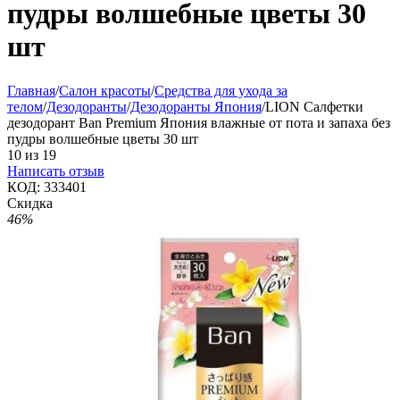
пудры волшебные цветы 30
шт
Главная
/
Салон красоты
/
Средства для ухода за
телом
/
Дезодоранты
/
Дезодоранты Япония
/
LION Салфетки
дезодорант Ban Premium Япония влажные от пота и запаха без
пудры волшебные цветы 30 шт
10
из
19
Написать отзыв
КОД:
333401
Скидка
46%