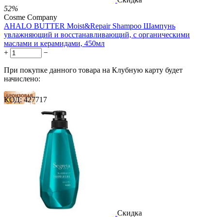
52%
Cosme Company
AHALO BUTTER Moist&Repair Shampoo Шампунь
увлажняющий и восстанавливающий, с органическими
маслами и керамидами, 450мл
+
−
При покупке данного товара на Клубную карту будет
начислено:
КОД:
427717
13 баллов
20 баллов
33 балла
2 500.00
Р
1 212.00
Р
2.69
Р
за 1.00 мл

В корзину

Скидка