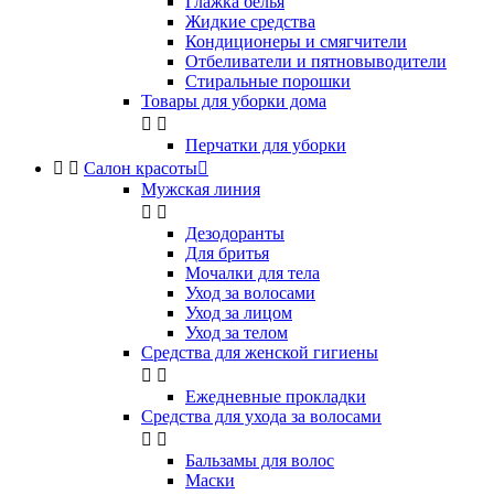
Глажка белья
Жидкие средства
Кондиционеры и смягчители
Отбеливатели и пятновыводители
Стиральные порошки
Товары для уборки дома


Перчатки для уборки


Салон красоты

Мужская линия


Дезодоранты
Для бритья
Мочалки для тела
Уход за волосами
Уход за лицом
Уход за телом
Средства для женской гигиены


Ежедневные прокладки
Средства для ухода за волосами


Бальзамы для волос
Маски