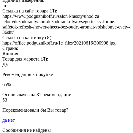
Единица измерения:
шт
Ссылка на сайт товара (Я):
https://www.podguznikoff.ru/salon-krasoty/uhod-za-
telom/dezodoranty/lion-dezodorant-dlya-vsego-tela-v-forme-
salfetok-refresh-shower-sheets-bez-pudry-aromat-volshebnye-cvety-
36sht/
Ссылка на картинку (Я):
https://office.podguznikoff.ru/1c_files/20210616/300908.jpg
Страна:
Япония
Товар для маркета (Я):
Да
Рекомендация к покупке
65%
Основываясь на 81 рекомендации
53
Порекомендовали бы Вы товар?
да
нет
Сообщения не найдены