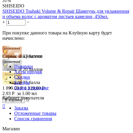
31%
SHISEIDO
SHISEIDO Tsubaki Volume & Repair Шампунь для увлажнения
и объема волос с ароматом листьев камелии, 450мл.
+
−
При покупке данного товара на Клубную карту будет
начислено:
13 баллов
Сервис покупателя
Новинки
20 баллов
Хиты продаж
Скидки
Бренды
33 балла
Скоро в продаже
1 899.00
Р
1 319.00
Р
2.93
Р
за 1.00 мл
Кабинет покупателя

В корзину

Заказы
Отложенные товары
Список сравнения
Магазин