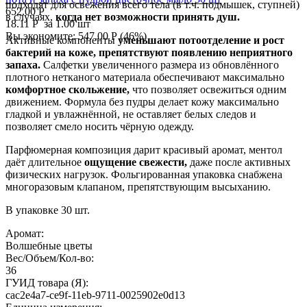
подходят для освежения всего тела (в т.ч. подмышек, ступней)
652.00
Р
в случаях,
когда нет возможности принять душ.
18.11
Р
за 1.00 шт
Вы экономите:
547.00
Р
(
46
%)
Активные компоненты
уменьшают потоотделение и рост
бактерий на коже, препятствуют появлению неприятного
запаха.
Салфетки увеличенного размера из обновлённого
плотного нетканого материала обеспечивают максимально
комфортное скольжение,
что позволяет освежиться одним
движением. Формула без пудры делает кожу максимально
гладкой и увлажнённой, не оставляет белых следов и
позволяет смело носить чёрную одежду.
Парфюмерная композиция дарит красивый аромат, ментол
даёт длительное
ощущение свежести,
даже после активных
физических нагрузок. Фольгированная упаковка снабжена
многоразовым клапаном, препятствующим высыханию.
В упаковке 30 шт.
Аромат:
Волшебные цветы
Вес/Объем/Кол-во:
36
ГУИД товара (Я):
cac2e4a7-ce9f-11eb-9711-0025902e0d13