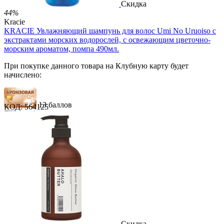
Скидка
44%
Kracie
KRACIE Увлажняющий шампунь для волос Umi No Uruoiso с
экстрактами морских водорослей, с освежающим цветочно-
морским ароматом, помпа 490мл.
При покупке данного товара на Клубную карту будет
начислено:
13 баллов
КОД:
564125
20 баллов
33 балла
1 289.00
Р
724.00
Р
1.48
Р
за 1.00 мл
Нет в наличии



Скидка