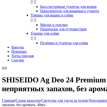


Био-системные туалеты для кошек
Наполнитель для кошачьего туалета
Товары для кошек и собак


Миски и поилки
Переноски для путешествия
Товары для собак


Пелёнки и туалеты для собак
Бренды
Новинки
Хиты продаж
Скидки
9/9
SHISEIDO Ag Deo 24 Premium 
неприятных запахов, без аром
Главная
/
Салон красоты
/
Средства для ухода за телом
/
Дезодоран
запахов, без аромата, 40мл.