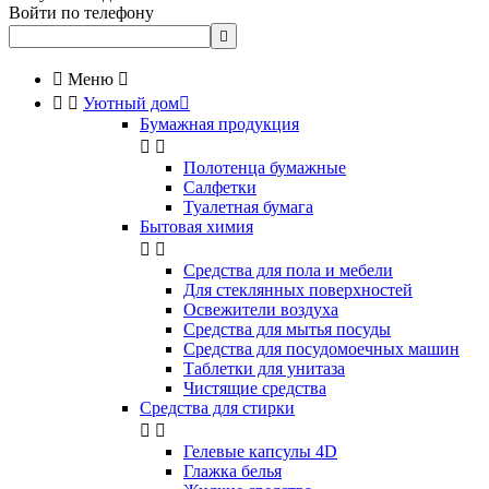
Войти по телефону


Меню



Уютный дом

Бумажная продукция


Полотенца бумажные
Салфетки
Туалетная бумага
Бытовая химия


Cредства для пола и мебели
Для стеклянных поверхностей
Освежители воздуха
Средства для мытья посуды
Средства для посудомоечных машин
Таблетки для унитаза
Чистящие средства
Средства для стирки


Гелевые капсулы 4D
Глажка белья