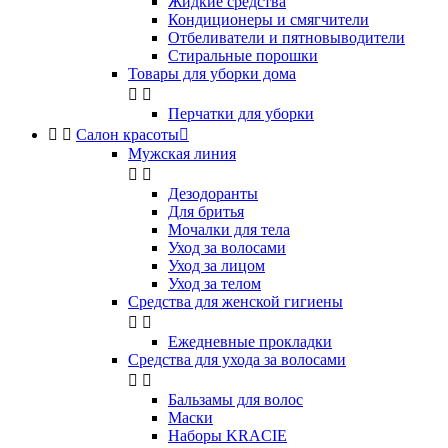
Жидкие средства
Кондиционеры и смягчители
Отбеливатели и пятновыводители
Стиральные порошки
Товары для уборки дома


Перчатки для уборки


Салон красоты

Мужская линия


Дезодоранты
Для бритья
Мочалки для тела
Уход за волосами
Уход за лицом
Уход за телом
Средства для женской гигиены


Ежедневные прокладки
Средства для ухода за волосами


Бальзамы для волос
Маски
Наборы KRACIE