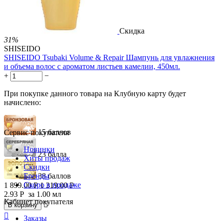
Скидка
31%
SHISEIDO
SHISEIDO Tsubaki Volume & Repair Шампунь для увлажнения
и объема волос с ароматом листьев камелии, 450мл.
+
−
При покупке данного товара на Клубную карту будет
начислено:
15 баллов
Сервис покупателя
Новинки
23 балла
Хиты продаж
Скидки
Бренды
38 баллов
Скоро в продаже
1 899.00
Р
1 319.00
Р
2.93
Р
за 1.00 мл
Кабинет покупателя

В корзину

Заказы