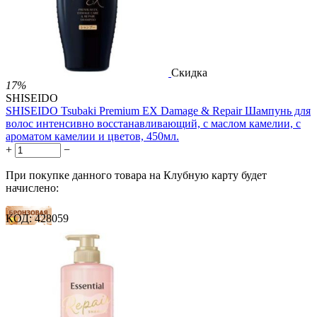
Скидка
17%
SHISEIDO
SHISEIDO Tsubaki Premium EX Damage & Repair Шампунь для
волос интенсивно восстанавливающий, с маслом камелии, с
ароматом камелии и цветов, 450мл.
+
−
При покупке данного товара на Клубную карту будет
начислено:
КОД:
428059
15 баллов
23 балла
38 баллов
1 899.00
Р
1 578.00
Р