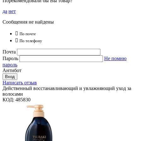
Порекомендовали бы Вы товар?
да
нет
Сообщения не найдены

По почте

По телефону
Почта
Пароль
Не помню
пароль
Антибот
Вход
Написать отзыв
Действенный восстанавливающий и увлажняющий уход за
волосами
КОД:
485830