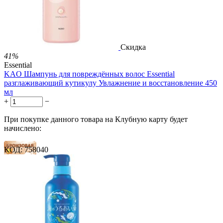
3.51
Р
за 1.00 мл

В корзину

Скидка
41%
Essential
KAO Шампунь для повреждённых волос Essential
разглаживающий кутикулу Увлажнение и восстановление 450
мл
+
−
При покупке данного товара на Клубную карту будет
начислено:
КОД:
758040
15 баллов
23 балла
38 баллов
2 499.00
Р
1 486.00
Р
3.30
Р
за 1.00 мл