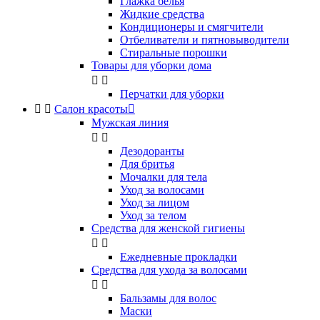
Глажка белья
Жидкие средства
Кондиционеры и смягчители
Отбеливатели и пятновыводители
Стиральные порошки
Товары для уборки дома


Перчатки для уборки


Салон красоты

Мужская линия


Дезодоранты
Для бритья
Мочалки для тела
Уход за волосами
Уход за лицом
Уход за телом
Средства для женской гигиены


Ежедневные прокладки
Средства для ухода за волосами


Бальзамы для волос
Маски