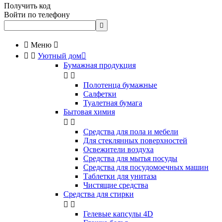
Получить код
Войти по телефону


Меню



Уютный дом

Бумажная продукция


Полотенца бумажные
Салфетки
Туалетная бумага
Бытовая химия


Cредства для пола и мебели
Для стеклянных поверхностей
Освежители воздуха
Средства для мытья посуды
Средства для посудомоечных машин
Таблетки для унитаза
Чистящие средства
Средства для стирки


Гелевые капсулы 4D