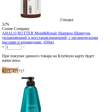

Скидка
52%
Cosme Company
AHALO BUTTER Moist&Repair Shampoo Шампунь
увлажняющий и восстанавливающий, с органическими
маслами и керамидами, 450мл
+
−
При покупке данного товара на Клубную карту будет
начислено:
КОД:
427717
15 баллов
23 балла
38 баллов
2 500.00
Р
1 212.00
Р
2.69
Р
за 1.00 мл