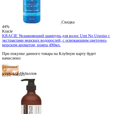

В корзину

Скидка
44%
Kracie
KRACIE Увлажняющий шампунь для волос Umi No Uruoiso с
экстрактами морских водорослей, с освежающим цветочно-
морским ароматом, помпа 490мл.
При покупке данного товара на Клубную карту будет
начислено:
15 баллов
КОД:
564125
23 балла
38 баллов
1 289.00
Р
724.00
Р
1.48
Р
за 1.00 мл
Нет в наличии

