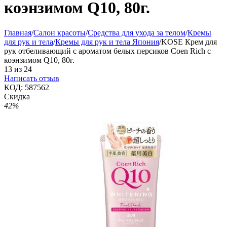
коэнзимом Q10, 80г.
Главная
/
Салон красоты
/
Средства для ухода за телом
/
Кремы
для рук и тела
/
Кремы для рук и тела Япония
/
KOSE Крем для
рук отбеливающий с ароматом белых персиков Coen Rich с
коэнзимом Q10, 80г.
13
из
24
Написать отзыв
КОД:
587562
Скидка
42%