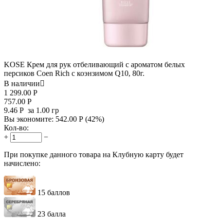
KOSE Крем для рук отбеливающий с ароматом белых
персиков Coen Rich с коэнзимом Q10, 80г.
В наличии

1 299.00
Р
757.00
Р
9.46
Р
за 1.00 гр
Вы экономите:
542.00
Р
(
42
%)
Кол-во:
+
−
При покупке данного товара на Клубную карту будет
начислено:
15 баллов
23 балла