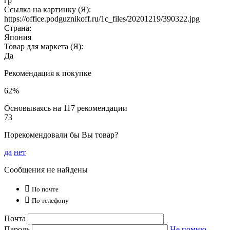
гр
Ссылка на картинку (Я):
https://office.podguznikoff.ru/1c_files/20201219/390322.jpg
Страна:
Япония
Товар для маркета (Я):
Да
Рекомендация к покупке
62%
Основываясь на 117 рекомендации
73
Порекомендовали бы Вы товар?
да
нет
Сообщения не найдены

По почте

По телефону
Почта
Пароль
Не помню