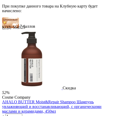
При покупке данного товара на Клубную карту будет
начислено:
7 баллов
КОД:
564125
11 баллов
18 баллов
1 289.00
Р
724.00
Р
1.48
Р
за 1.00 мл
Нет в наличии



Скидка
52%
Cosme Company
AHALO BUTTER Moist&Repair Shampoo Шампунь
увлажняющий и восстанавливающий, с органическими
маслами и керамидами, 450мл