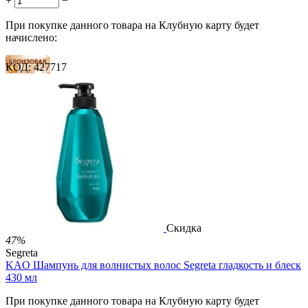
+
−
При покупке данного товара на Клубную карту будет
начислено:
КОД:
427717
7 баллов
11 баллов
18 баллов
2 500.00
Р
1 212.00
Р
2.69
Р
за 1.00 мл

В корзину

Скидка
47%
Segreta
KAO Шампунь для волнистых волос Segreta гладкость и блеск
430 мл
При покупке данного товара на Клубную карту будет