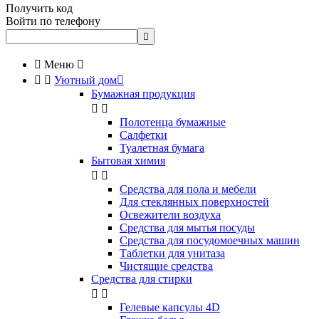
Получить код
Войти по телефону


Меню



Уютный дом

Бумажная продукция


Полотенца бумажные
Салфетки
Туалетная бумага
Бытовая химия


Cредства для пола и мебели
Для стеклянных поверхностей
Освежители воздуха
Средства для мытья посуды
Средства для посудомоечных машин
Таблетки для унитаза
Чистящие средства
Средства для стирки


Гелевые капсулы 4D