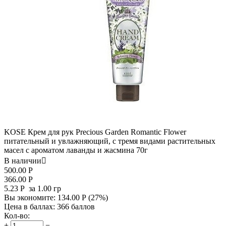
KOSE Крем для рук Precious Garden Romantic Flower
питательный и увлажняющий, c тремя видами растительных
масел с ароматом лаванды и жасмина 70г
В наличии

500.00
Р
366.00
Р
5.23
Р
за 1.00 гр
Вы экономите:
134.00
Р
(
27
%)
Цена в баллах:
366 баллов
Кол-во:
+
−