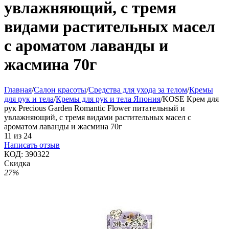
увлажняющий, c тремя
видами растительных масел
с ароматом лаванды и
жасмина 70г
Главная
/
Салон красоты
/
Средства для ухода за телом
/
Кремы
для рук и тела
/
Кремы для рук и тела Япония
/
KOSE Крем для
рук Precious Garden Romantic Flower питательный и
увлажняющий, c тремя видами растительных масел с
ароматом лаванды и жасмина 70г
11
из
24
Написать отзыв
КОД:
390322
Скидка
27%