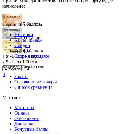
При покупке данного товара на Клубную карту будет
начислено:
7 баллов
Сервис покупателя
Новинки
11 баллов
Хиты продаж
Скидки
Бренды
18 баллов
Скоро в продаже
1 899.00
Р
1 319.00
Р
2.93
Р
за 1.00 мл
Кабинет покупателя

В корзину

Заказы
Отложенные товары
Список сравнения
Магазин
Контакты
Оплата
О компании
Доставка
Бонусные баллы