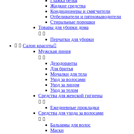
Глажка белья
Жидкие средства
Кондиционеры и смягчители
Отбеливатели и пятновыводители
Стиральные порошки
Товары для уборки дома


Перчатки для уборки


Салон красоты

Мужская линия


Дезодоранты
Для бритья
Мочалки для тела
Уход за волосами
Уход за лицом
Уход за телом
Средства для женской гигиены


Ежедневные прокладки
Средства для ухода за волосами


Бальзамы для волос
Маски