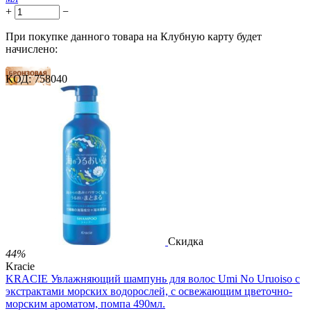
+
−
При покупке данного товара на Клубную карту будет
начислено:
КОД:
758040
7 баллов
11 баллов
18 баллов
2 499.00
Р
1 486.00
Р
3.30
Р
за 1.00 мл

В корзину

Скидка
44%
Kracie
KRACIE Увлажняющий шампунь для волос Umi No Uruoiso с
экстрактами морских водорослей, с освежающим цветочно-
морским ароматом, помпа 490мл.