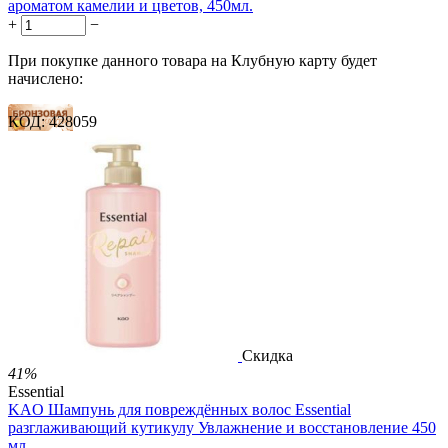
ароматом камелии и цветов, 450мл.
+
−
При покупке данного товара на Клубную карту будет
начислено:
КОД:
428059
7 баллов
11 баллов
18 баллов
1 899.00
Р
1 578.00
Р
3.51
Р
за 1.00 мл

В корзину

Скидка
41%
Essential
KAO Шампунь для повреждённых волос Essential
разглаживающий кутикулу Увлажнение и восстановление 450
мл