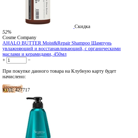

Скидка
52%
Cosme Company
AHALO BUTTER Moist&Repair Shampoo Шампунь
увлажняющий и восстанавливающий, с органическими
маслами и керамидами, 450мл
+
−
При покупке данного товара на Клубную карту будет
начислено:
КОД:
427717
8 баллов
12 баллов
20 баллов
2 500.00
Р
1 212.00
Р
2.69
Р
за 1.00 мл