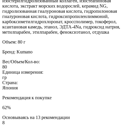
изостерилгидролизованный коллаген, изостеапиновая
кислота, экстракт морских водорослей, керамид NG,
гидролизованная гиалуроновая кислота, гидропилоновая
гиалуроновая кислота, гидроксипропиленлиммоний,
карбоксиметилгидрохлоронат, кроссполимер, токоферол,
ксантановая камедь, этанол, ЭДТА-4Na, гидроксид натрия,
метилпарабен, этилпарабен, феноксиэтанол, отдушка
Объем: 80 г
Бренд: Kumano
Вес/Объем/Кол-во:
80
Единица измерения:
гр
Страна:
Япония
Рекомендация к покупке
62%
Основываясь на 13 рекомендации
8