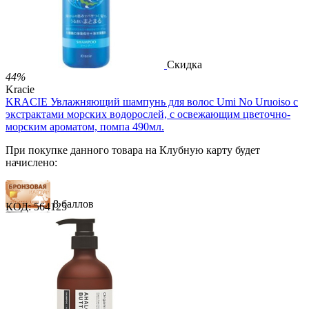
3.30
Р
за 1.00 мл

В корзину

Скидка
44%
Kracie
KRACIE Увлажняющий шампунь для волос Umi No Uruoiso с
экстрактами морских водорослей, с освежающим цветочно-
морским ароматом, помпа 490мл.
При покупке данного товара на Клубную карту будет
начислено:
8 баллов
КОД:
564125
12 баллов
20 баллов
1 289.00
Р
724.00
Р
1.48
Р
за 1.00 мл
Нет в наличии

