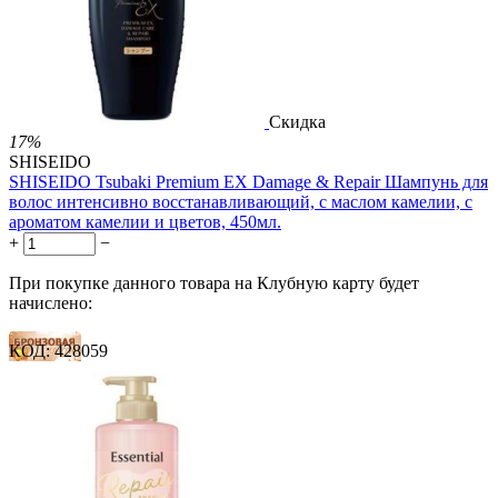
Скидка
17%
SHISEIDO
SHISEIDO Tsubaki Premium EX Damage & Repair Шампунь для
волос интенсивно восстанавливающий, с маслом камелии, с
ароматом камелии и цветов, 450мл.
+
−
При покупке данного товара на Клубную карту будет
начислено:
КОД:
428059
8 баллов
12 баллов
20 баллов
1 899.00
Р
1 578.00
Р