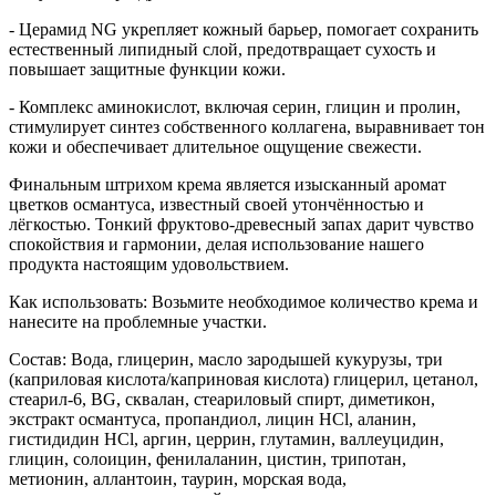
- Церамид NG укрепляет кожный барьер, помогает сохранить
естественный липидный слой, предотвращает сухость и
повышает защитные функции кожи.
- Комплекс аминокислот, включая серин, глицин и пролин,
стимулирует синтез собственного коллагена, выравнивает тон
кожи и обеспечивает длительное ощущение свежести.
Финальным штрихом крема является изысканный аромат
цветков османтуса, известный своей утончённостью и
лёгкостью. Тонкий фруктово-древесный запах дарит чувство
спокойствия и гармонии, делая использование нашего
продукта настоящим удовольствием.
Как использовать: Возьмите необходимое количество крема и
нанесите на проблемные участки.
Состав: Вода, глицерин, масло зародышей кукурузы, три
(каприловая кислота/каприновая кислота) глицерил, цетанол,
стеарил-6, BG, сквалан, стеариловый спирт, диметикон,
экстракт османтуса, пропандиол, лицин HCl, аланин,
гистидидин HCl, аргин, церрин, глутамин, валлеуцидин,
глицин, солоицин, фенилаланин, цистин, трипотан,
метионин, аллантоин, таурин, морская вода,