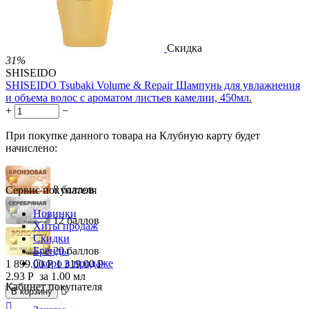
Скидка
31%
SHISEIDO
SHISEIDO Tsubaki Volume & Repair Шампунь для увлажнения
и объема волос с ароматом листьев камелии, 450мл.
+
−
При покупке данного товара на Клубную карту будет
начислено:
8 баллов
Сервис покупателя
Новинки
12 баллов
Хиты продаж
Скидки
Бренды
20 баллов
Скоро в продаже
1 899.00
Р
1 319.00
Р
2.93
Р
за 1.00 мл
Кабинет покупателя

В корзину
