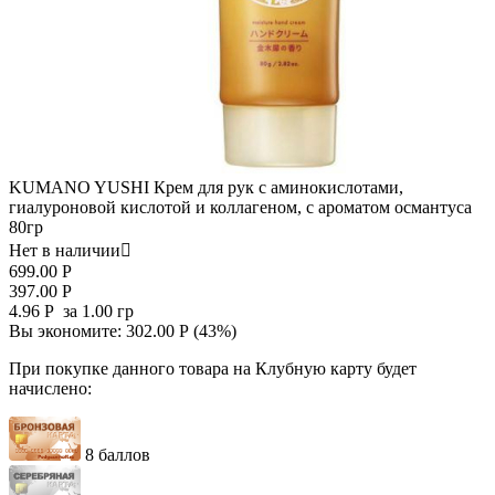
KUMANO YUSHI Крем для рук с аминокислотами,
гиалуроновой кислотой и коллагеном, с ароматом османтуса
80гр
Нет в наличии

699.00
Р
397.00
Р
4.96
Р
за 1.00 гр
Вы экономите:
302.00
Р
(
43
%)
При покупке данного товара на Клубную карту будет
начислено:
8 баллов