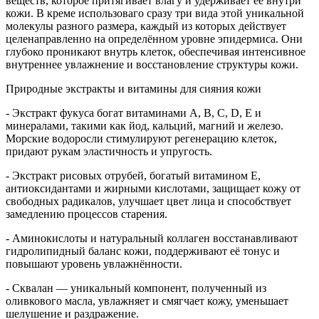
веществ, которое притягивает влагу и удерживает её внутри
кожи. В креме использоваго сразу три вида этой уникальной
молекулы разного размера, каждый из которых действует
целенаправленно на определённом уровне эпидермиса. Они
глубоко проникают внутрь клеток, обеспечивая интенсивное
внутреннее увлажнение и восстановление структуры кожи.
Природные экстракты и витамины для сияния кожи
- Экстракт фукуса богат витаминами A, B, C, D, E и
минералами, такими как йод, кальций, магний и железо.
Морские водоросли стимулируют регенерацию клеток,
придают рукам эластичность и упругость.
- Экстракт рисовых отрубей, богатый витамином Е,
антиоксидантами и жирными кислотами, защищает кожу от
свободных радикалов, улучшает цвет лица и способствует
замедлению процессов старения.
- Аминокислоты и натуральный коллаген восстанавливают
гидролипидный баланс кожи, поддерживают её тонус и
повышают уровень увлажнённости.
- Сквалан — уникальный компонент, полученный из
оливкового масла, увлажняет и смягчает кожу, уменьшает
шелушение и раздражение.