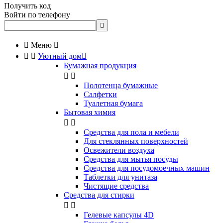
Получить код
Войти по телефону


Меню



Уютный дом

Бумажная продукция


Полотенца бумажные
Салфетки
Туалетная бумага
Бытовая химия


Cредства для пола и мебели
Для стеклянных поверхностей
Освежители воздуха
Средства для мытья посуды
Средства для посудомоечных машин
Таблетки для унитаза
Чистящие средства
Средства для стирки


Гелевые капсулы 4D