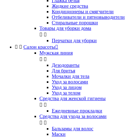
Глажка белья
Жидкие средства
Кондиционеры и смягчители
Отбеливатели и пятновыводители
Стиральные порошки
Товары для уборки дома


Перчатки для уборки


Салон красоты

Мужская линия


Дезодоранты
Для бритья
Мочалки для тела
Уход за волосами
Уход за лицом
Уход за телом
Средства для женской гигиены


Ежедневные прокладки
Средства для ухода за волосами


Бальзамы для волос
Маски