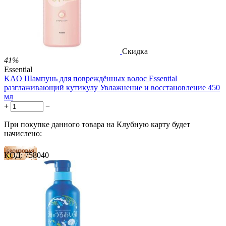
3.51
Р
за 1.00 мл

В корзину

Скидка
41%
Essential
KAO Шампунь для повреждённых волос Essential
разглаживающий кутикулу Увлажнение и восстановление 450
мл
+
−
При покупке данного товара на Клубную карту будет
начислено:
КОД:
758040
8 баллов
12 баллов
20 баллов
2 499.00
Р
1 486.00
Р