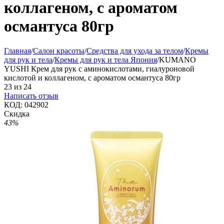
коллагеном, с ароматом
османтуса 80гр
Главная
/
Салон красоты
/
Средства для ухода за телом
/
Кремы
для рук и тела
/
Кремы для рук и тела Япония
/
KUMANO
YUSHI Крем для рук с аминокислотами, гиалуроновой
кислотой и коллагеном, с ароматом османтуса 80гр
23
из
24
Написать отзыв
КОД:
042902
Скидка
43%