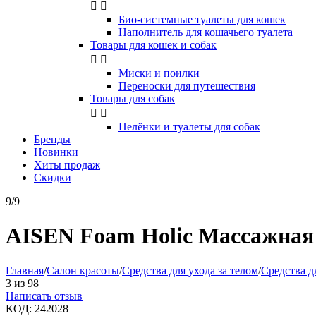


Био-системные туалеты для кошек
Наполнитель для кошачьего туалета
Товары для кошек и собак


Миски и поилки
Переноски для путешествия
Товары для собак


Пелёнки и туалеты для собак
Бренды
Новинки
Хиты продаж
Скидки
9/9
AISEN Foam Holic Массажная 
Главная
/
Салон красоты
/
Средства для ухода за телом
/
Средства д
3
из
98
Написать отзыв
КОД:
242028