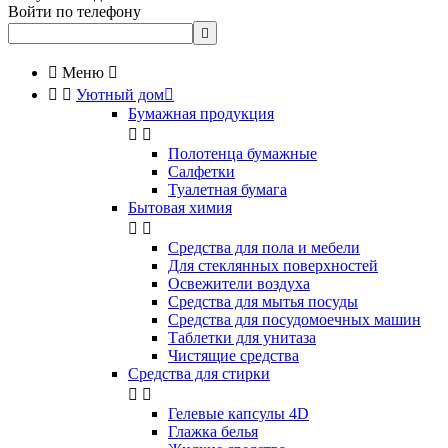
Войти по телефону


Меню



Уютный дом

Бумажная продукция


Полотенца бумажные
Салфетки
Туалетная бумага
Бытовая химия


Cредства для пола и мебели
Для стеклянных поверхностей
Освежители воздуха
Средства для мытья посуды
Средства для посудомоечных машин
Таблетки для унитаза
Чистящие средства
Средства для стирки


Гелевые капсулы 4D
Глажка белья