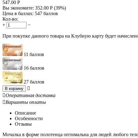
547.00
Р
Вы экономите:
352.00
Р
(
39
%)
Цена в баллах:
547 баллов
Кол-во:
+
−
При покупке данного товара на Клубную карту будет начислен
11 баллов
16 баллов
27 баллов

В корзину

Оперативная доставка

Варианты оплаты
Описание
Особенности
Отзывы
Мочалка в форме полотенца оптимальна для людей любого тел