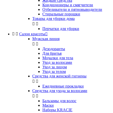
Жидкие средства
Кондиционеры и смягчители
Отбеливатели и пятновыводители
Стиральные порошки
Товары для уборки дома


Перчатки для уборки


Салон красоты

Мужская линия


Дезодоранты
Для бритья
Мочалки для тела
Уход за волосами
Уход за лицом
Уход за телом
Средства для женской гигиены


Ежедневные прокладки
Средства для ухода за волосами


Бальзамы для волос
Маски
Наборы KRACIE