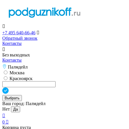

+7 495 640-66-46

Обратный звонок
Контакты

Без выходных
Контакты
Палмдейл
Москва
Красноярск
Выбрать
Ваш город:
Палмдейл
Нет
Да

0

Корзина пуста