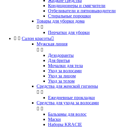
Жидкие средства
Кондиционеры и смягчители
Отбеливатели и пятновыводители
Стиральные порошки
Товары для уборки дома


Перчатки для уборки


Салон красоты

Мужская линия


Дезодоранты
Для бритья
Мочалки для тела
Уход за волосами
Уход за лицом
Уход за телом
Средства для женской гигиены


Ежедневные прокладки
Средства для ухода за волосами


Бальзамы для волос
Маски
Наборы KRACIE