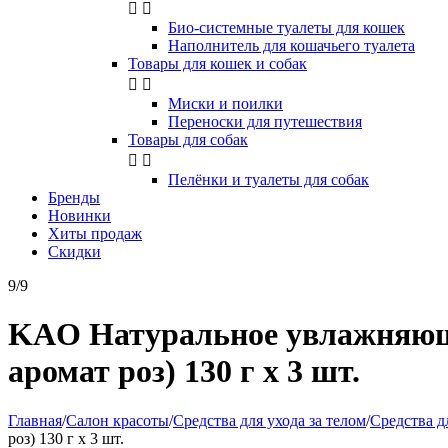


Био-системные туалеты для кошек
Наполнитель для кошачьего туалета
Товары для кошек и собак


Миски и поилки
Переноски для путешествия
Товары для собак


Пелёнки и туалеты для собак
Бренды
Новинки
Хиты продаж
Скидки
9/9
KAO Натуральное увлажняюще
аромат роз) 130 г х 3 шт.
Главная
/
Салон красоты
/
Средства для ухода за телом
/
Средства д
роз) 130 г х 3 шт.