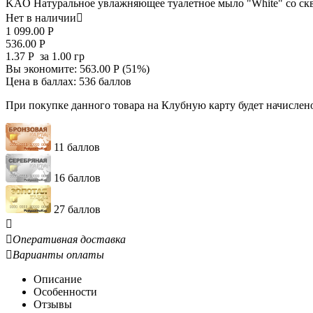
KAO Натуральное увлажняющее туалетное мыло "White" со сква
Нет в наличии

1 099.00
Р
536.00
Р
1.37
Р
за 1.00 гр
Вы экономите:
563.00
Р
(
51
%)
Цена в баллах:
536 баллов
При покупке данного товара на Клубную карту будет начислен
11 баллов
16 баллов
27 баллов


Оперативная доставка

Варианты оплаты
Описание
Особенности
Отзывы