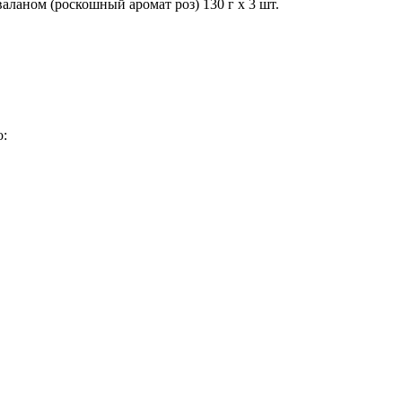
ланом (роскошный аромат роз) 130 г х 3 шт.
о: