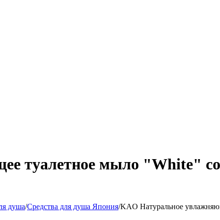
е туалетное мыло "White" с
ля душа
/
Средства для душа Япония
/
KAO Натуральное увлажняюще