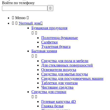
Войти по телефону


Меню



Уютный дом

Бумажная продукция


Полотенца бумажные
Салфетки
Туалетная бумага
Бытовая химия


Cредства для пола и мебели
Для стеклянных поверхностей
Освежители воздуха
Средства для мытья посуды
Средства для посудомоечных машин
Таблетки для унитаза
Чистящие средства
Средства для стирки


Гелевые капсулы 4D
Глажка белья