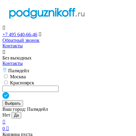

+7 495 640-66-46

Обратный звонок
Контакты

Без выходных
Контакты
Палмдейл
Москва
Красноярск
Выбрать
Ваш город:
Палмдейл
Нет
Да

0

Корзина пуста