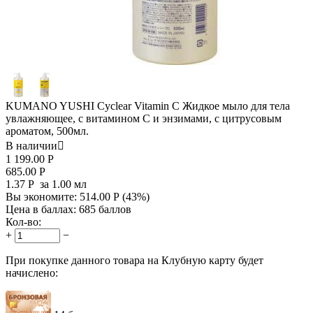
KUMANO YUSHI Cyclear Vitamin C Жидкое мыло для тела
увлажняющее, с витамином С и энзимами, с цитрусовым
ароматом, 500мл.
В наличии

1 199.00
Р
685.00
Р
1.37
Р
за 1.00 мл
Вы экономите:
514.00
Р
(
43
%)
Цена в баллах:
685 баллов
Кол-во:
+
−
При покупке данного товара на Клубную карту будет
начислено: