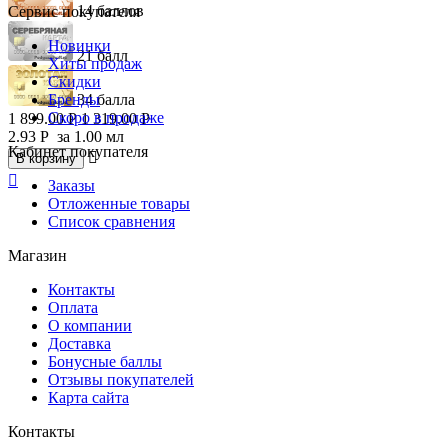
14 баллов
Сервис покупателя
Новинки
21 балл
Хиты продаж
Скидки
Бренды
34 балла
Скоро в продаже
1 899.00
Р
1 319.00
Р
2.93
Р
за 1.00 мл
Кабинет покупателя

В корзину

Заказы
Отложенные товары
Список сравнения
Магазин
Контакты
Оплата
О компании
Доставка
Бонусные баллы
Отзывы покупателей
Карта сайта
Контакты