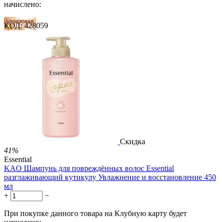
начислено:
КОД:
428059
14 баллов
21 балл
34 балла
1 899.00
Р
1 578.00
Р
3.51
Р
за 1.00 мл

В корзину

Скидка
41%
Essential
KAO Шампунь для повреждённых волос Essential
разглаживающий кутикулу Увлажнение и восстановление 450
мл
+
−
При покупке данного товара на Клубную карту будет