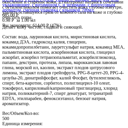
окисление и старение кожи, а гиалуронат натрия в сочетании
увлажняющее, с витамином С и энзимами, с цитрусовым
с бутиленгликолем помогает очистить кожу глубоко изнутри,
ароматом, сменная упаковка с крышкой 700мл.
удалить оставшуюся грязь от кожного сала на коже и глубоко
685.00
Р
очистить поры.
0.98
Р
за 1.00 мл
Вы экономите:
614.00
Р
(
47
%)
Делает кожу чистой, гладкой и сияющей.
Состав: вода, лауриновая кислота, миристиновая кислота,
кокамид ДЭА, гидроксид калия, глицерин,
кокамидопропилбетаин, лауретсульфат натрия, кокамид MEA,
пальмитиновая кислота, аскорбиновая кислота, глицерил
аскорбат, аскорбил тетраизопальмитат, аскорбилглюкозид,
папаин, декстрин, протеаза, липаза, марокканская лавовая
глина, морской ил, каолин, экстракт плодов цитрусового
лимона, экстракт плодов грейпфрута, PPG-8-цетет-20, PPG-4-
цезубы-20, динатрийфосфат, калий Фосфат, бутиленгликоль,
спирт, бета-каротин, сорбитол, полиглицерил-10 олеат,
токоферол, каприловый/каприновый триглицерид, хлорид
натрия, поликватерний-7, спирт денатурат, тетранатрий
EDTA, этилпарабен, феноксиэтанол, бензоат натрия,
ароматизатор.
Вес/Объем/Кол-во:
500
Единица измерения: