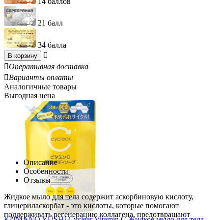
14 баллов
21 балл
34 балла

В корзину

Оперативная доставка

Варианты оплаты
Аналогичные товары
Выгодная цена
Описание
Особенности
Отзывы
Жидкое мыло для тела содержит аскорбиновую кислоту,
глицериласкорбат - это кислоты, которые помогают
поддерживать регенерацию коллагена, предотвращают
KUMANO YUSHI Cyclear Vitamin C Жидкое мыло для тела