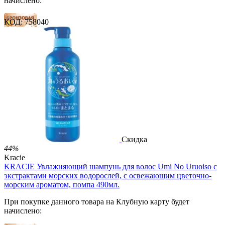
начислено:
КОД:
758040
14 баллов
21 балл
34 балла
2 499.00
Р
1 486.00
Р
3.30
Р
за 1.00 мл

В корзину

Скидка
44%
Kracie
KRACIE Увлажняющий шампунь для волос Umi No Uruoiso с
экстрактами морских водорослей, с освежающим цветочно-
морским ароматом, помпа 490мл.
При покупке данного товара на Клубную карту будет
начислено: