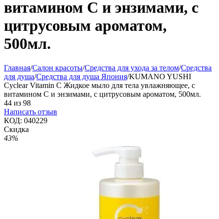
витамином С и энзимами, с
цитрусовым ароматом,
500мл.
Главная
/
Салон красоты
/
Средства для ухода за телом
/
Средства
для душа
/
Средства для душа Япония
/
KUMANO YUSHI
Cyclear Vitamin C Жидкое мыло для тела увлажняющее, с
витамином С и энзимами, с цитрусовым ароматом, 500мл.
44
из
98
Написать отзыв
КОД:
040229
Скидка
43%