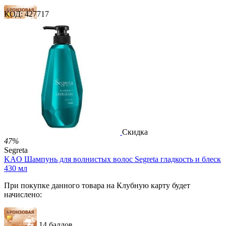
КОД:
427717
14 баллов
21 балл
34 балла
2 500.00
Р
1 212.00
Р
2.69
Р
за 1.00 мл

В корзину

Скидка
47%
Segreta
KAO Шампунь для волнистых волос Segreta гладкость и блеск
430 мл
При покупке данного товара на Клубную карту будет
начислено:
14 баллов