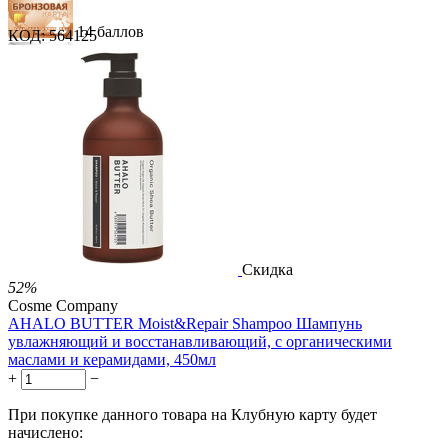
14 баллов
КОД:
564125
21 балл
34 балла
1 289.00
Р
724.00
Р
1.48
Р
за 1.00 мл
Нет в наличии



Скидка
52%
Cosme Company
AHALO BUTTER Moist&Repair Shampoo Шампунь
увлажняющий и восстанавливающий, с органическими
маслами и керамидами, 450мл
+
−
При покупке данного товара на Клубную карту будет
начислено: