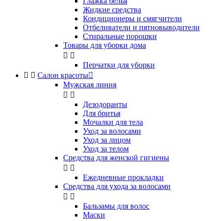
Глажка белья
Жидкие средства
Кондиционеры и смягчители
Отбеливатели и пятновыводители
Стиральные порошки
Товары для уборки дома


Перчатки для уборки


Салон красоты

Мужская линия


Дезодоранты
Для бритья
Мочалки для тела
Уход за волосами
Уход за лицом
Уход за телом
Средства для женской гигиены


Ежедневные прокладки
Средства для ухода за волосами


Бальзамы для волос
Маски