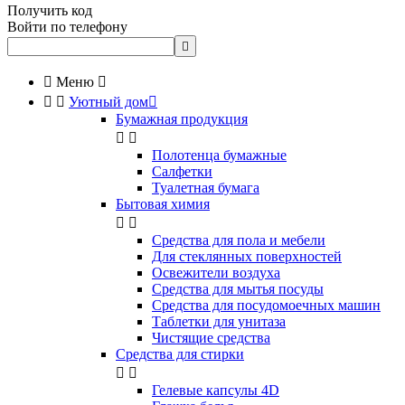
Получить код
Войти по телефону


Меню



Уютный дом

Бумажная продукция


Полотенца бумажные
Салфетки
Туалетная бумага
Бытовая химия


Cредства для пола и мебели
Для стеклянных поверхностей
Освежители воздуха
Средства для мытья посуды
Средства для посудомоечных машин
Таблетки для унитаза
Чистящие средства
Средства для стирки


Гелевые капсулы 4D