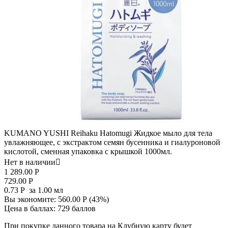
KUMANO YUSHI Reihaku Hatomugi Жидкое мыло для тела
увлажняющее, с экстрактом семян бусенника и гиалуроновой
кислотой, сменная упаковка с крышкой 1000мл.
Нет в наличии

1 289.00
Р
729.00
Р
0.73
Р
за 1.00 мл
Вы экономите:
560.00
Р
(
43
%)
Цена в баллах:
729 баллов
При покупке данного товара на Клубную карту будет