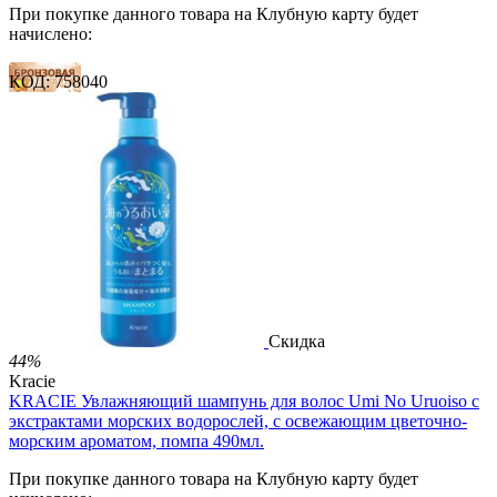
При покупке данного товара на Клубную карту будет
начислено:
КОД:
758040
15 баллов
22 балла
36 баллов
2 499.00
Р
1 486.00
Р
3.30
Р
за 1.00 мл

В корзину

Скидка
44%
Kracie
KRACIE Увлажняющий шампунь для волос Umi No Uruoiso с
экстрактами морских водорослей, с освежающим цветочно-
морским ароматом, помпа 490мл.
При покупке данного товара на Клубную карту будет