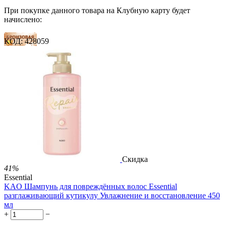
При покупке данного товара на Клубную карту будет
начислено:
КОД:
428059
15 баллов
22 балла
36 баллов
1 899.00
Р
1 578.00
Р
3.51
Р
за 1.00 мл

В корзину

Скидка
41%
Essential
KAO Шампунь для повреждённых волос Essential
разглаживающий кутикулу Увлажнение и восстановление 450
мл
+
−