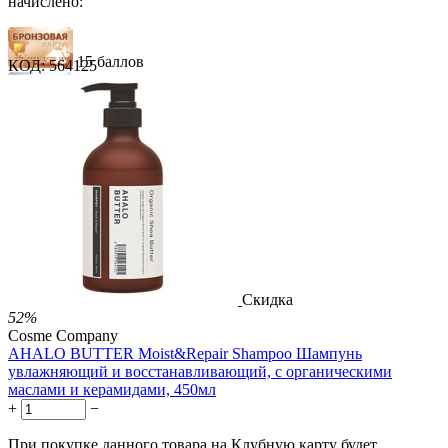
начислено:
15 баллов
КОД:
564125
22 балла
36 баллов
1 289.00
Р
724.00
Р
1.48
Р
за 1.00 мл
Нет в наличии



Скидка
52%
Cosme Company
AHALO BUTTER Moist&Repair Shampoo Шампунь
увлажняющий и восстанавливающий, с органическими
маслами и керамидами, 450мл
+
−
При покупке данного товара на Клубную карту будет