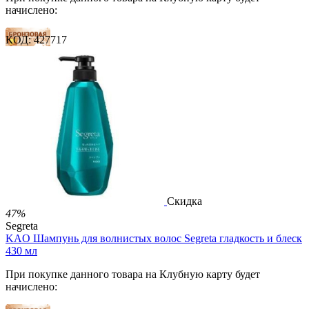
начислено:
КОД:
427717
15 баллов
22 балла
36 баллов
2 500.00
Р
1 212.00
Р
2.69
Р
за 1.00 мл

В корзину

Скидка
47%
Segreta
KAO Шампунь для волнистых волос Segreta гладкость и блеск
430 мл
При покупке данного товара на Клубную карту будет
начислено: