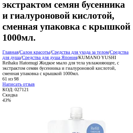
экстрактом семян бусенника
и гиалуроновой кислотой,
сменная упаковка с крышкой
1000мл.
Главная
/
Салон красоты
/
Средства для ухода за телом
/
Средства
для душа
/
Средства для душа Япония
/
KUMANO YUSHI
Reihaku Hatomugi Жидкое мыло для тела увлажняющее, с
экстрактом семян бусенника и гиалуроновой кислотой,
сменная упаковка с крышкой 1000мл.
61
из
98
Написать отзыв
КОД:
027121
Скидка
43%