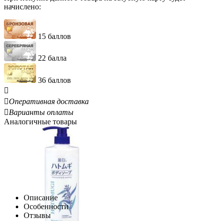
начислено:
15 баллов
22 балла
36 баллов


Оперативная доставка

Варианты оплаты
Аналогичные товары
Описание
Особенности
Отзывы