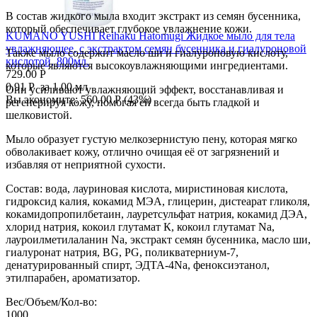
В состав жидкого мыла входит экстракт из семян бусенника,
который обеспечивает глубокое увлажнение кожи.
KUMANO YUSHI Reihaku Hatomugi Жидкое мыло для тела
увлажняющее, с экстрактом семян бусенника и гиалуроновой
Также мыло содержит масло ши и гиалуроновую кислоту,
кислотой, 800мл.
которые являются высокоувлажняющими ингредиентами.
729.00
Р
0.91
Р
за 1.00 мл
Они усиливают увлажняющий эффект, восстанавливая и
Вы экономите:
560.00
Р
(
43
%)
регенерируя кожу, помогая ей всегда быть гладкой и
шелковистой.
Мыло образует густую мелкозернистую пену, которая мягко
обволакивает кожу, отлично очищая её от загрязнений и
избавляя от неприятной сухости.
Состав: вода, лауриновая кислота, миристиновая кислота,
гидроксид калия, кокамид МЭА, глицерин, дистеарат гликоля,
кокамидопропилбетаин, лауретсульфат натрия, кокамид ДЭА,
хлорид натрия, кокоил глутамат К, кокоил глутамат Na,
лауроилметилаланин Na, экстракт семян бусенника, масло ши,
гиалуронат натрия, BG, PG, поликватерниум-7,
денатурированный спирт, ЭДТА-4Na, феноксиэтанол,
этилпарабен, ароматизатор.
Вес/Объем/Кол-во:
1000