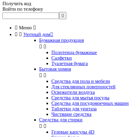
Получить код
Войти по телефону


Меню



Уютный дом

Бумажная продукция


Полотенца бумажные
Салфетки
Туалетная бумага
Бытовая химия


Cредства для пола и мебели
Для стеклянных поверхностей
Освежители воздуха
Средства для мытья посуды
Средства для посудомоечных машин
Таблетки для унитаза
Чистящие средства
Средства для стирки


Гелевые капсулы 4D