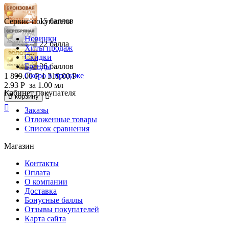
15 баллов
Сервис покупателя
Новинки
22 балла
Хиты продаж
Скидки
Бренды
36 баллов
Скоро в продаже
1 899.00
Р
1 319.00
Р
2.93
Р
за 1.00 мл
Кабинет покупателя

В корзину

Заказы
Отложенные товары
Список сравнения
Магазин
Контакты
Оплата
О компании
Доставка
Бонусные баллы
Отзывы покупателей
Карта сайта