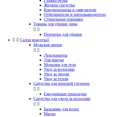
Глажка белья
Жидкие средства
Кондиционеры и смягчители
Отбеливатели и пятновыводители
Стиральные порошки
Товары для уборки дома


Перчатки для уборки


Салон красоты

Мужская линия


Дезодоранты
Для бритья
Мочалки для тела
Уход за волосами
Уход за лицом
Уход за телом
Средства для женской гигиены


Ежедневные прокладки
Средства для ухода за волосами


Бальзамы для волос
Маски