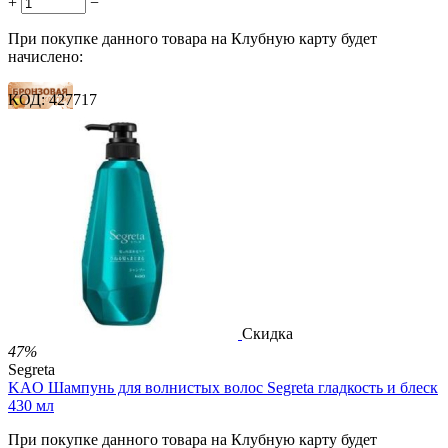
+
−
При покупке данного товара на Клубную карту будет
начислено:
КОД:
427717
11 баллов
17 баллов
28 баллов
2 500.00
Р
1 212.00
Р
2.69
Р
за 1.00 мл

В корзину

Скидка
47%
Segreta
KAO Шампунь для волнистых волос Segreta гладкость и блеск
430 мл
При покупке данного товара на Клубную карту будет