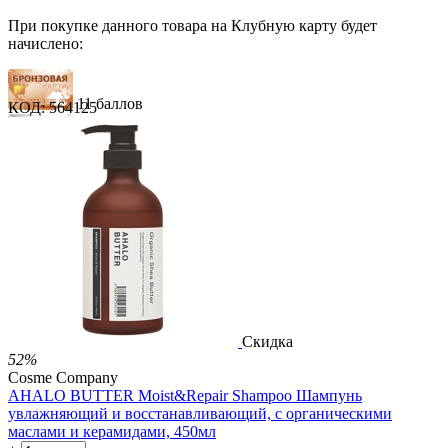
При покупке данного товара на Клубную карту будет
начислено:
11 баллов
КОД:
564125
17 баллов
28 баллов
1 289.00
Р
724.00
Р
1.48
Р
за 1.00 мл
Нет в наличии



Скидка
52%
Cosme Company
AHALO BUTTER Moist&Repair Shampoo Шампунь
увлажняющий и восстанавливающий, с органическими
маслами и керамидами, 450мл