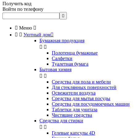
Получить код
Войти по телефону


Меню



Уютный дом

Бумажная продукция


Полотенца бумажные
Салфетки
Туалетная бумага
Бытовая химия


Cредства для пола и мебели
Для стеклянных поверхностей
Освежители воздуха
Средства для мытья посуды
Средства для посудомоечных машин
Таблетки для унитаза
Чистящие средства
Средства для стирки


Гелевые капсулы 4D