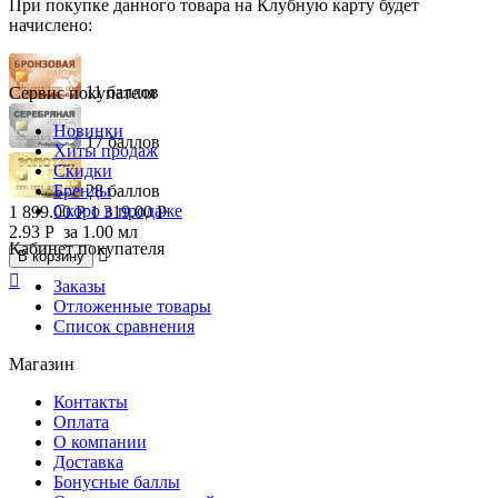
При покупке данного товара на Клубную карту будет
начислено:
11 баллов
Сервис покупателя
Новинки
17 баллов
Хиты продаж
Скидки
Бренды
28 баллов
Скоро в продаже
1 899.00
Р
1 319.00
Р
2.93
Р
за 1.00 мл
Кабинет покупателя

В корзину

Заказы
Отложенные товары
Список сравнения
Магазин
Контакты
Оплата
О компании
Доставка
Бонусные баллы