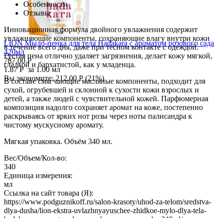
1 220.00
Р
Особенности
1.63
Р
за 1.00 мл
Отзывы
Вы экономите:
676.00
Р
(
36
%)
Инновационная формула двойного увлажнения содержит
увлажняющие компоненты, сохраняющие влагу внутри кожи
LION Мыло-пенка для тела Hadakara с ароматом розового сада
в течение всего дня, даже при тесном контакте с одеждой.
420мл
Густая пена отлично удаляет загрязнения, делает кожу мягкой,
787.00
Р
гладкой и бархатистой, как у младенца.
1.87
Р
за 1.00 мл
Вы экономите:
212.00
Р
(
21
%)
В составе смягчающие масляные компоненты, подходит для
сухой, огрубевшей и склонной к сухости кожи взрослых и
детей, а также людей с чувствительной кожей. Парфюмерная
композиция надолго сохраняет аромат на коже, постепенно
раскрываясь от ярких нот розы через ноты палисандра к
чистому мускусному аромату.
Мягкая упаковка. Объём 340 мл.
Вес/Объем/Кол-во:
340
Единица измерения:
мл
Ссылка на сайт товара (Я):
https://www.podguznikoff.ru/salon-krasoty/uhod-za-telom/sredstva-
dlya-dusha/lion-ekstra-uvlazhnyayuschee-zhidkoe-mylo-dlya-tela-