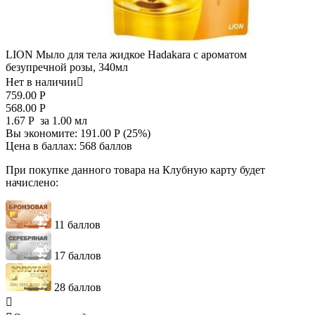
LION Мыло для тела жидкое Hadakara с ароматом
безупречной розы, 340мл
Нет в наличии

759.00
Р
568.00
Р
1.67
Р
за 1.00 мл
Вы экономите:
191.00
Р
(
25
%)
Цена в баллах:
568 баллов
При покупке данного товара на Клубную карту будет
начислено:
11 баллов
17 баллов
28 баллов
