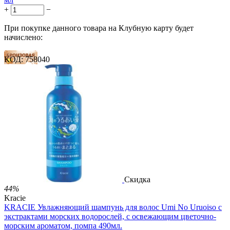
+
−
При покупке данного товара на Клубную карту будет
начислено:
КОД:
758040
11 баллов
17 баллов
28 баллов
2 499.00
Р
1 486.00
Р
3.30
Р
за 1.00 мл

В корзину

Скидка
44%
Kracie
KRACIE Увлажняющий шампунь для волос Umi No Uruoiso с
экстрактами морских водорослей, с освежающим цветочно-
морским ароматом, помпа 490мл.