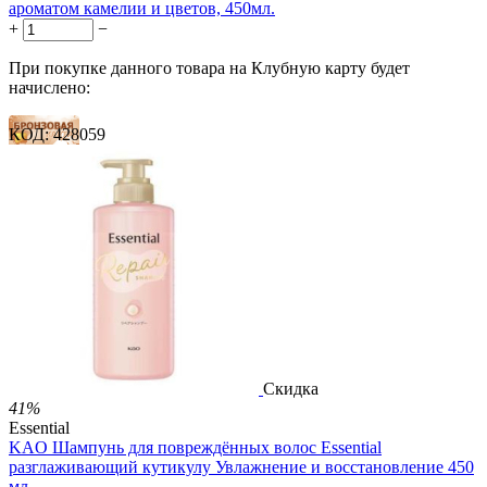
ароматом камелии и цветов, 450мл.
+
−
При покупке данного товара на Клубную карту будет
начислено:
КОД:
428059
11 баллов
17 баллов
28 баллов
1 899.00
Р
1 578.00
Р
3.51
Р
за 1.00 мл

В корзину

Скидка
41%
Essential
KAO Шампунь для повреждённых волос Essential
разглаживающий кутикулу Увлажнение и восстановление 450
мл