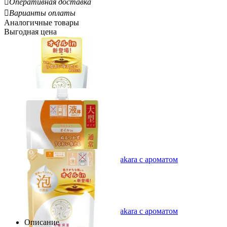

Оперативная доставка

Варианты оплаты
Аналогичные товары
Выгодная цена
LION Мыло для тела жидкое Hadakara с ароматом
безупречной розы 480мл
753.00
Р
1.57
Р
за 1.00 мл
Вы экономите:
746.00
Р
(
50
%)
LION Мыло для тела жидкое Hadakara с ароматом
безупречной розы, 750мл
Описание