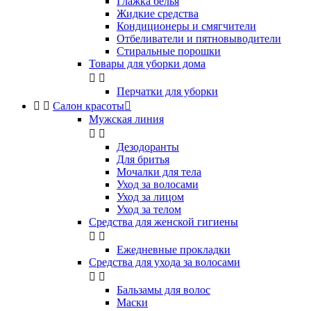
Глажка белья
Жидкие средства
Кондиционеры и смягчители
Отбеливатели и пятновыводители
Стиральные порошки
Товары для уборки дома


Перчатки для уборки


Салон красоты

Мужская линия


Дезодоранты
Для бритья
Мочалки для тела
Уход за волосами
Уход за лицом
Уход за телом
Средства для женской гигиены


Ежедневные прокладки
Средства для ухода за волосами


Бальзамы для волос
Маски