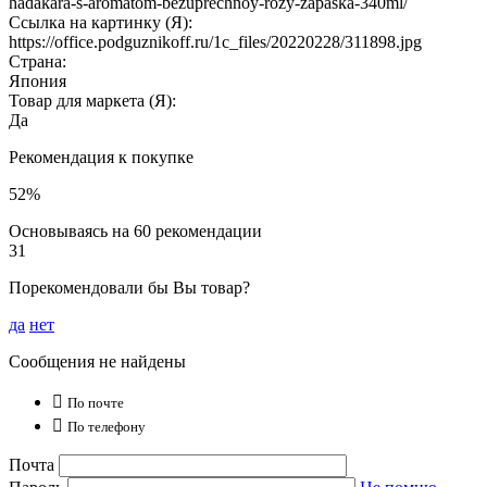
hadakara-s-aromatom-bezuprechnoy-rozy-zapaska-340ml/
Ссылка на картинку (Я):
https://office.podguznikoff.ru/1c_files/20220228/311898.jpg
Страна:
Япония
Товар для маркета (Я):
Да
Рекомендация к покупке
52%
Основываясь на 60 рекомендации
31
Порекомендовали бы Вы товар?
да
нет
Сообщения не найдены

По почте

По телефону
Почта