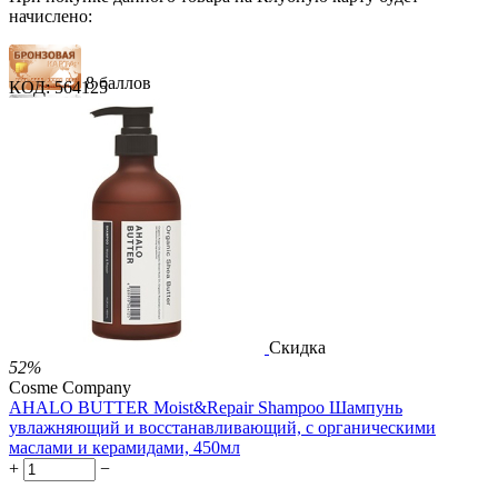
начислено:
8 баллов
КОД:
564125
12 баллов
19 баллов
1 289.00
Р
724.00
Р
1.48
Р
за 1.00 мл
Нет в наличии



Скидка
52%
Cosme Company
AHALO BUTTER Moist&Repair Shampoo Шампунь
увлажняющий и восстанавливающий, с органическими
маслами и керамидами, 450мл
+
−