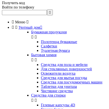
Получить код
Войти по телефону


Меню



Уютный дом

Бумажная продукция


Полотенца бумажные
Салфетки
Туалетная бумага
Бытовая химия


Cредства для пола и мебели
Для стеклянных поверхностей
Освежители воздуха
Средства для мытья посуды
Средства для посудомоечных машин
Таблетки для унитаза
Чистящие средства
Средства для стирки


Гелевые капсулы 4D