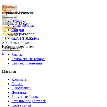
8 баллов
Сервис покупателя
Новинки
12 баллов
Хиты продаж
Скидки
Бренды
19 баллов
Скоро в продаже
1 899.00
Р
1 319.00
Р
2.93
Р
за 1.00 мл
Кабинет покупателя

В корзину

Заказы
Отложенные товары
Список сравнения
Магазин
Контакты
Оплата
О компании
Доставка
Бонусные баллы
Отзывы покупателей
Карта сайта