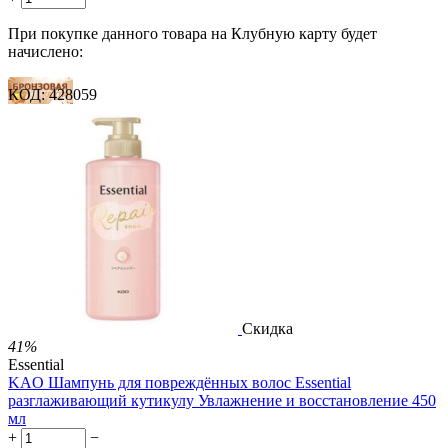
При покупке данного товара на Клубную карту будет
начислено:
КОД:
428059
8 баллов
12 баллов
19 баллов
1 899.00
Р
1 578.00
Р
3.51
Р
за 1.00 мл

В корзину

Скидка
41%
Essential
KAO Шампунь для повреждённых волос Essential
разглаживающий кутикулу Увлажнение и восстановление 450
мл
+
−