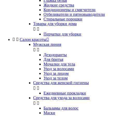
Глажка белья
Жидкие средства
Кондиционеры и смягчители
Отбеливатели и пятновыводители
Стиральные порошки
Товары для уборки дома


Перчатки для уборки


Салон красоты

Мужская линия


Дезодоранты
Для бритья
Мочалки для тела
Уход за волосами
Уход за лицом
Уход за телом
Средства для женской гигиены


Ежедневные прокладки
Средства для ухода за волосами


Бальзамы для волос
Маски