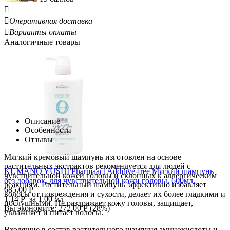


Оперативная доставка

Варианты оплаты
Аналогичные товары
Описание
Особенности
Отзывы
Мягкий кремовый шампунь изготовлен на основе
растительных экстрактов рекомендуется для людей с
KUMANO YUSHI Pharmaact Additive-free Мягкий шампунь
чувствительной кожей головы и склонных к аллергическим
без добавок, для чувствительной кожи головы, 600мл.
реакциям. Растительный шампунь эффективно избавляет
685.00
Р
волосы от повреждения и сухости, делает их более гладкими и
1.14
Р
за 1.00 мл
послушными. Не раздражает кожу головы, защищает,
Вы экономите:
272.00
Р
(
28
%)
увлажняет и питает волосы.
Входящие в состав растительного шампуня аминокислоты и