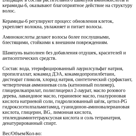
керамиды-6, оказывают благоприятное действие на структуру
волос.
Керамиды-6 регулируют процесс обновления клеток,
укрепляет волокна, увлажняет и питает волосы.
Аминокислоты делают волосы более послушными,
блестящими, стойкими к внешним повреждениям.
Шампунь выполнен без добавления отдушек, красителей и
антисептических средств.
Состав: вода, этерифицированный лаурилсульфат натрия,
пропилгаллат, кокамид ДЭА, кокамидопропилбетаин,
дистеарат гликоля, хлорид натрия, синтетический сурфактант,
четвертичная аммониевая соль (катионный полимер),
глицерилкаприлат, полиглицерил 2-лаурат, масло розового
дерева, лавандовое масло, гераниевое масло, гиалуроновая
кислота натриевой соли, гидролизованный шёлк, цетил-PG
гидроксиэтилпальмитамид, гуанидинон-аминовалериановая
кислота, глицерин, BG, лимонная кислота,
этилендиаминтетрауксусная кислота и соль тетранатрия,
денатурированный спирт.
Вес/Объем/Кол-во: