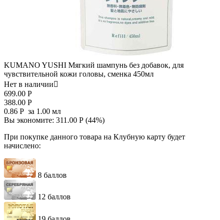
KUMANO YUSHI Мягкий шампунь без добавок, для
чувствительной кожи головы, сменка 450мл
Нет в наличии

699.00
Р
388.00
Р
0.86
Р
за 1.00 мл
Вы экономите:
311.00
Р
(
44
%)
При покупке данного товара на Клубную карту будет
начислено:
8 баллов
12 баллов
19 баллов