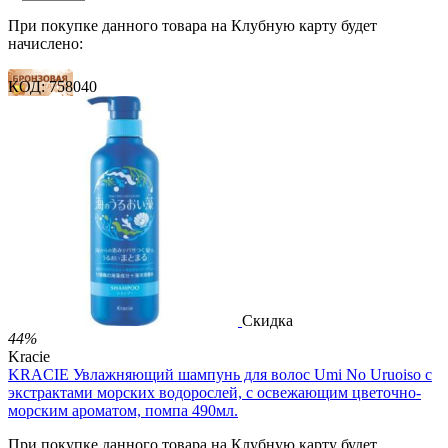
При покупке данного товара на Клубную карту будет
начислено:
КОД:
758040
8 баллов
12 баллов
19 баллов
2 499.00
Р
1 486.00
Р
3.30
Р
за 1.00 мл

В корзину

Скидка
44%
Kracie
KRACIE Увлажняющий шампунь для волос Umi No Uruoiso с
экстрактами морских водорослей, с освежающим цветочно-
морским ароматом, помпа 490мл.
При покупке данного товара на Клубную карту будет