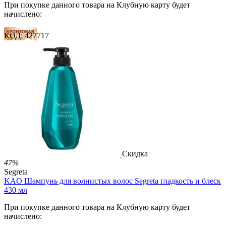
При покупке данного товара на Клубную карту будет
начислено:
КОД:
427717
8 баллов
12 баллов
19 баллов
2 500.00
Р
1 212.00
Р
2.69
Р
за 1.00 мл

В корзину

Скидка
47%
Segreta
KAO Шампунь для волнистых волос Segreta гладкость и блеск
430 мл
При покупке данного товара на Клубную карту будет
начислено: