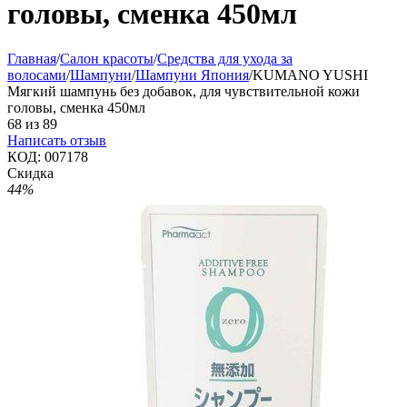
головы, сменка 450мл
Главная
/
Салон красоты
/
Средства для ухода за
волосами
/
Шампуни
/
Шампуни Япония
/
KUMANO YUSHI
Мягкий шампунь без добавок, для чувствительной кожи
головы, сменка 450мл
68
из
89
Написать отзыв
КОД:
007178
Скидка
44%