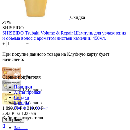
Скидка
31%
SHISEIDO
SHISEIDO Tsubaki Volume & Repair Шампунь для увлажнения
и объема волос с ароматом листьев камелии, 450мл.
+
−
При покупке данного товара на Клубную карту будет
начислено:
8 баллов
Сервис покупателя
Новинки
12 баллов
Хиты продаж
Скидки
Бренды
20 баллов
Скоро в продаже
1 899.00
Р
1 319.00
Р
2.93
Р
за 1.00 мл
Кабинет покупателя

В корзину

Заказы