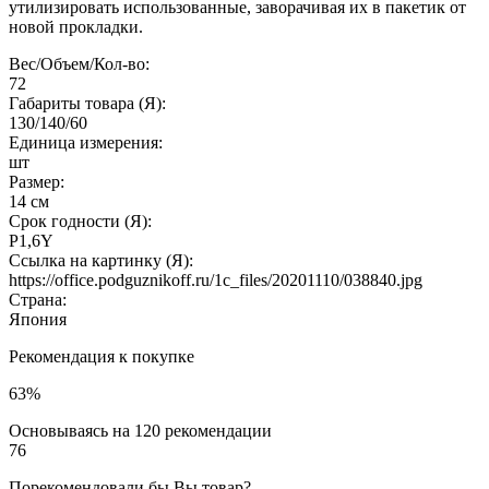
утилизировать использованные, заворачивая их в пакетик от
новой прокладки.
Вес/Объем/Кол-во:
72
Габариты товара (Я):
130/140/60
Единица измерения:
шт
Размер:
14 см
Срок годности (Я):
P1,6Y
Ссылка на картинку (Я):
https://office.podguznikoff.ru/1c_files/20201110/038840.jpg
Страна:
Япония
Рекомендация к покупке
63%
Основываясь на 120 рекомендации
76
Порекомендовали бы Вы товар?