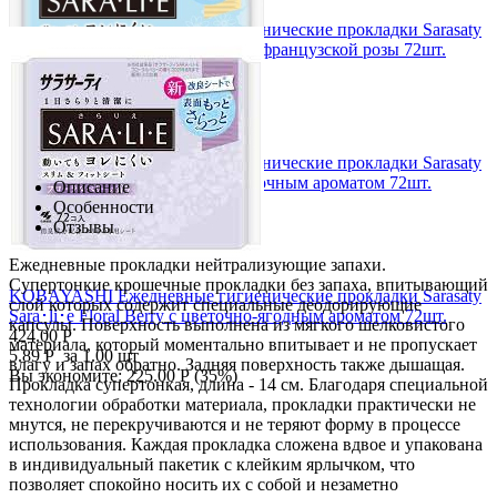
KOBAYASHI Ежедневные гигиенические прокладки Sarasaty
Sara･li･e French Rose с ароматом французской розы 72шт.
424.00
Р
5.89
Р
за 1.00 шт
Вы экономите:
205.00
Р
(
33
%)
KOBAYASHI Ежедневные гигиенические прокладки Sarasaty
Sara･li･e Happiness Flower с цветочным ароматом 72шт.
Описание
424.00
Р
Особенности
5.89
Р
за 1.00 шт
Отзывы
Вы экономите:
205.00
Р
(
33
%)
Ежедневные прокладки нейтрализующие запахи.
Супертонкие крошечные прокладки без запаха, впитывающий
KOBAYASHI Ежедневные гигиенические прокладки Sarasaty
слой которых содержит специальные деодорирующие
Sara･li･e Floral Berry с цветочно-ягодным ароматом 72шт.
капсулы. Поверхность выполнена из мягкого шелковистого
424.00
Р
материала, который моментально впитывает и не пропускает
5.89
Р
за 1.00 шт
влагу и запах обратно. Задняя поверхность также дышащая.
Вы экономите:
225.00
Р
(
35
%)
Прокладка супертонкая, длина - 14 см. Благодаря специальной
технологии обработки материала, прокладки практически не
мнутся, не перекручиваются и не теряют форму в процессе
использования. Каждая прокладка сложена вдвое и упакована
в индивидуальный пакетик с клейким ярлычком, что
позволяет спокойно носить их с собой и незаметно