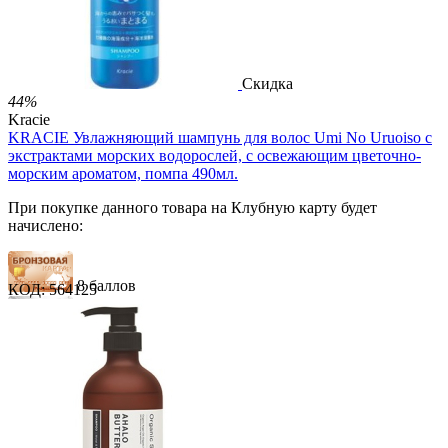

В корзину

Скидка
44%
Kracie
KRACIE Увлажняющий шампунь для волос Umi No Uruoiso с
экстрактами морских водорослей, с освежающим цветочно-
морским ароматом, помпа 490мл.
При покупке данного товара на Клубную карту будет
начислено:
8 баллов
КОД:
564125
12 баллов
20 баллов
1 289.00
Р
724.00
Р
1.48
Р
за 1.00 мл
Нет в наличии

