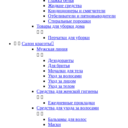
Глажка белья
Жидкие средства
Кондиционеры и смягчители
Отбеливатели и пятновыводители
Стиральные порошки
Товары для уборки дома


Перчатки для уборки


Салон красоты

Мужская линия


Дезодоранты
Для бритья
Мочалки для тела
Уход за волосами
Уход за лицом
Уход за телом
Средства для женской гигиены


Ежедневные прокладки
Средства для ухода за волосами


Бальзамы для волос
Маски