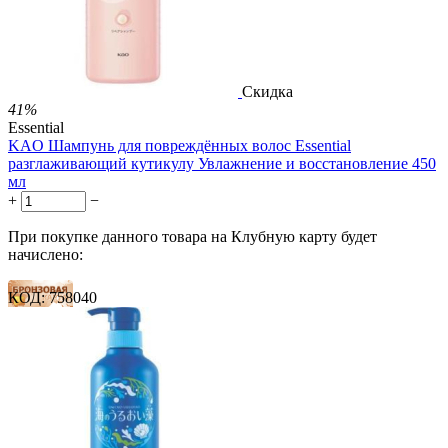
3.51
Р
за 1.00 мл

В корзину

Скидка
41%
Essential
KAO Шампунь для повреждённых волос Essential
разглаживающий кутикулу Увлажнение и восстановление 450
мл
+
−
При покупке данного товара на Клубную карту будет
начислено:
КОД:
758040
8 баллов
12 баллов
20 баллов
2 499.00
Р
1 486.00
Р
3.30
Р
за 1.00 мл