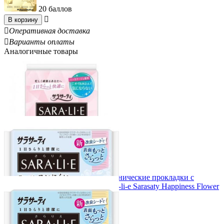
20 баллов

В корзину

Оперативная доставка

Варианты оплаты
Аналогичные товары
KOBAYASHI Ежедневные гигиенические прокладки c
ароматом натурального льна Sara-li-e Sarasaty Happiness Flower
KOBAYASHI 14см 72шт
404.00
Р
5.61
Р
за 1.00 шт
Вы экономите:
225.00
Р
(
36
%)