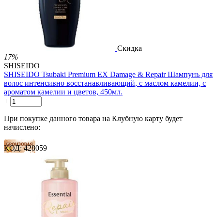
Скидка
17%
SHISEIDO
SHISEIDO Tsubaki Premium EX Damage & Repair Шампунь для
волос интенсивно восстанавливающий, с маслом камелии, с
ароматом камелии и цветов, 450мл.
+
−
При покупке данного товара на Клубную карту будет
начислено:
КОД:
428059
8 баллов
12 баллов
20 баллов
1 899.00
Р
1 578.00
Р