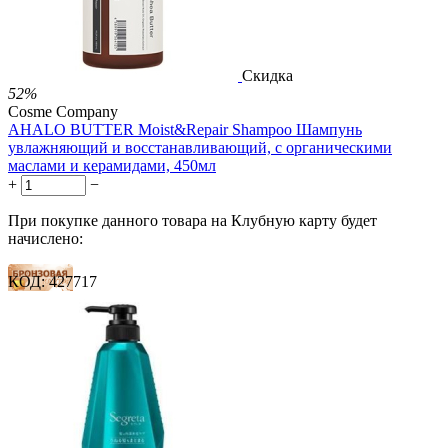

Скидка
52%
Cosme Company
AHALO BUTTER Moist&Repair Shampoo Шампунь
увлажняющий и восстанавливающий, с органическими
маслами и керамидами, 450мл
+
−
При покупке данного товара на Клубную карту будет
начислено:
КОД:
427717
8 баллов
12 баллов
20 баллов
2 500.00
Р
1 212.00
Р
2.69
Р
за 1.00 мл

В корзину