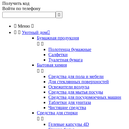
Получить код
Войти по телефону


Меню



Уютный дом

Бумажная продукция


Полотенца бумажные
Салфетки
Туалетная бумага
Бытовая химия


Cредства для пола и мебели
Для стеклянных поверхностей
Освежители воздуха
Средства для мытья посуды
Средства для посудомоечных машин
Таблетки для унитаза
Чистящие средства
Средства для стирки


Гелевые капсулы 4D