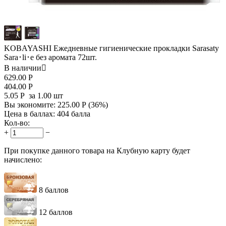
KOBAYASHI Ежедневные гигиенические прокладки Sarasaty
Sara･li･e без аромата 72шт.
В наличии

629.00
Р
404.00
Р
5.05
Р
за 1.00 шт
Вы экономите:
225.00
Р
(
36
%)
Цена в баллах:
404 балла
Кол-во:
+
−
При покупке данного товара на Клубную карту будет
начислено:
8 баллов
12 баллов