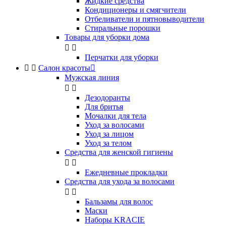
Жидкие средства
Кондиционеры и смягчители
Отбеливатели и пятновыводители
Стиральные порошки
Товары для уборки дома


Перчатки для уборки


Салон красоты

Мужская линия


Дезодоранты
Для бритья
Мочалки для тела
Уход за волосами
Уход за лицом
Уход за телом
Средства для женской гигиены


Ежедневные прокладки
Средства для ухода за волосами


Бальзамы для волос
Маски
Наборы KRACIE