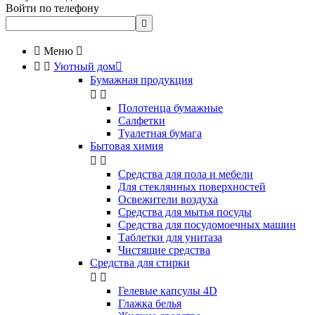
Войти по телефону


Меню



Уютный дом

Бумажная продукция


Полотенца бумажные
Салфетки
Туалетная бумага
Бытовая химия


Cредства для пола и мебели
Для стеклянных поверхностей
Освежители воздуха
Средства для мытья посуды
Средства для посудомоечных машин
Таблетки для унитаза
Чистящие средства
Средства для стирки


Гелевые капсулы 4D
Глажка белья