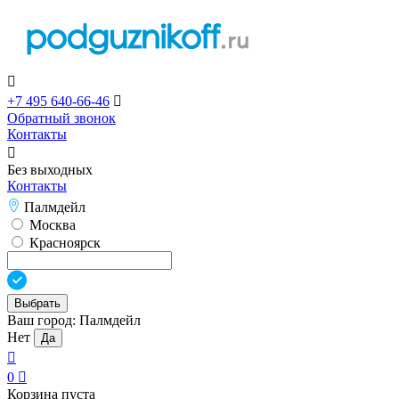

+7 495 640-66-46

Обратный звонок
Контакты

Без выходных
Контакты
Палмдейл
Москва
Красноярск
Выбрать
Ваш город:
Палмдейл
Нет
Да

0

Корзина пуста