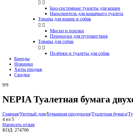


Био-системные туалеты для кошек
Наполнитель для кошачьего туалета
Товары для кошек и собак


Миски и поилки
Переноски для путешествия
Товары для собак


Пелёнки и туалеты для собак
Бренды
Новинки
Хиты продаж
Скидки
9/9
NEPIA Туалетная бумага двухс
Главная
/
Уютный дом
/
Бумажная продукция
/
Туалетная бумага
/
Ту
4
из
5
Написать отзыв
КОД:
274706