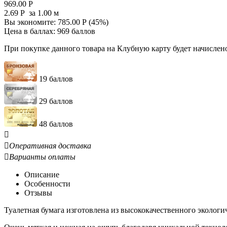
969.00
Р
2.69
Р
за 1.00 м
Вы экономите:
785.00
Р
(
45
%)
Цена в баллах:
969 баллов
При покупке данного товара на Клубную карту будет начислен
19 баллов
29 баллов
48 баллов


Оперативная доставка

Варианты оплаты
Описание
Особенности
Отзывы
Туалетная бумага изготовлена из высококачественного экологи