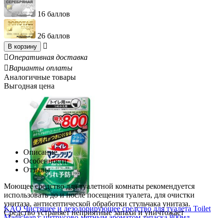
16 баллов
26 баллов

В корзину

Оперативная доставка

Варианты оплаты
Аналогичные товары
Выгодная цена
Описание
Особенности
Отзывы
Моющее средство для туалетной комнаты рекомендуется
использовать до и после посещения туалета, для очистки
унитаза, антисептической обработки стульчака унитаза.
KAO Чистящее и дезодорирующее средство для туалета Toilet
Средство устраняет неприятные запахи и уничтожает
Magiclean с цитрусово-мятным ароматом запаска 800мл.