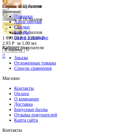
11 баллов
Сервис покупателя
Новинки
16 баллов
Хиты продаж
Скидки
Бренды
26 баллов
Скоро в продаже
1 899.00
Р
1 319.00
Р
2.93
Р
за 1.00 мл
Кабинет покупателя

В корзину

Заказы
Отложенные товары
Список сравнения
Магазин
Контакты
Оплата
О компании
Доставка
Бонусные баллы
Отзывы покупателей
Карта сайта
Контакты