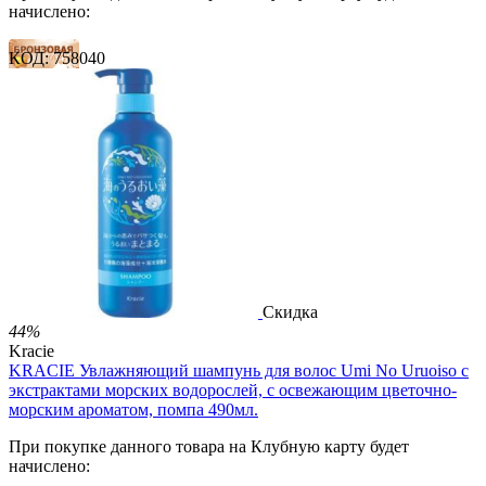
начислено:
КОД:
758040
11 баллов
16 баллов
26 баллов
2 499.00
Р
1 486.00
Р
3.30
Р
за 1.00 мл

В корзину

Скидка
44%
Kracie
KRACIE Увлажняющий шампунь для волос Umi No Uruoiso с
экстрактами морских водорослей, с освежающим цветочно-
морским ароматом, помпа 490мл.
При покупке данного товара на Клубную карту будет
начислено: