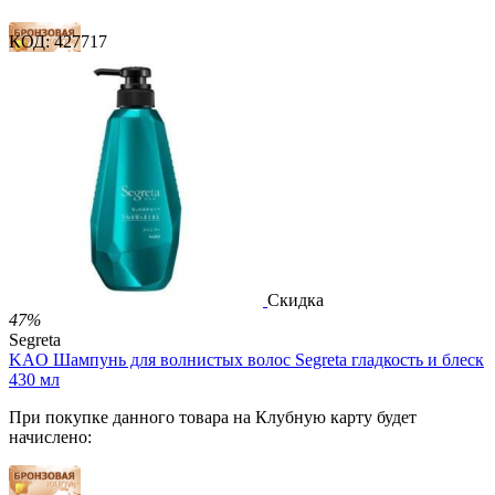
КОД:
427717
11 баллов
16 баллов
26 баллов
2 500.00
Р
1 212.00
Р
2.69
Р
за 1.00 мл

В корзину

Скидка
47%
Segreta
KAO Шампунь для волнистых волос Segreta гладкость и блеск
430 мл
При покупке данного товара на Клубную карту будет
начислено: