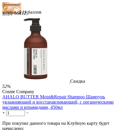
11 баллов
КОД:
564125
16 баллов
26 баллов
1 289.00
Р
724.00
Р
1.48
Р
за 1.00 мл
Нет в наличии



Скидка
52%
Cosme Company
AHALO BUTTER Moist&Repair Shampoo Шампунь
увлажняющий и восстанавливающий, с органическими
маслами и керамидами, 450мл
+
−
При покупке данного товара на Клубную карту будет
начислено: