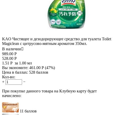
KAO Чистящее и дезодорирующее средство для туалета Toilet
Magiclean с цитрусово-мятным ароматом 350мл.
В наличии

989.00
Р
528.00
Р
1.51
Р
за 1.00 мл
Вы экономите:
461.00
Р
(
47
%)
Цена в баллах:
528 баллов
Кол-во:
+
−
При покупке данного товара на Клубную карту будет
начислено:
11 баллов