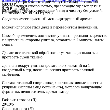
микробы и грязь всего за две минуты! Обладает сильной
608.00
Р
отбеливающей способностью, превосходно удаляет грязь и
0.76
Р
за 1.00 мл
возвращает унитазу сверкающий вид и чистоту без усилий.
Вы экономите:
381.00
Р
(
39
%)
Средство имеет приятный мятно-цитрусовый аромат.
Может использоваться даже в перевернутом положении.
Способ применения: для чистки унитаза - распылить средство
с внутренней стороны унитаза, оставить на 2 минуты, затем
смыть.
Для антисептической обработки стульчака - распылить и
протереть сухой тканью.
Для пола вокруг унитаза достаточно 3 нажатий на 1
квадратный метр, после нанесения протереть влажной
салфеткой.
Состав: этиловый спирт, поверхностно-активные вещества
(жирные кислоты амид бетаина 4%), металлоизолирующие
ферменты, пеногасители, ароматизатор.
Габариты товара (Я):
20/10/6
Срок годности (Я):