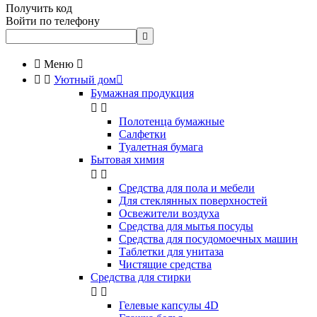
Получить код
Войти по телефону


Меню



Уютный дом

Бумажная продукция


Полотенца бумажные
Салфетки
Туалетная бумага
Бытовая химия


Cредства для пола и мебели
Для стеклянных поверхностей
Освежители воздуха
Средства для мытья посуды
Средства для посудомоечных машин
Таблетки для унитаза
Чистящие средства
Средства для стирки


Гелевые капсулы 4D