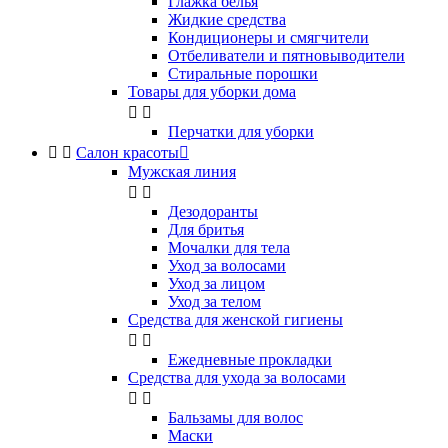
Глажка белья
Жидкие средства
Кондиционеры и смягчители
Отбеливатели и пятновыводители
Стиральные порошки
Товары для уборки дома


Перчатки для уборки


Салон красоты

Мужская линия


Дезодоранты
Для бритья
Мочалки для тела
Уход за волосами
Уход за лицом
Уход за телом
Средства для женской гигиены


Ежедневные прокладки
Средства для ухода за волосами


Бальзамы для волос
Маски