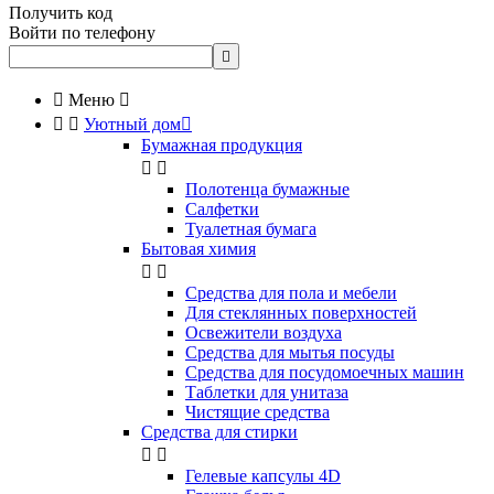
Получить код
Войти по телефону


Меню



Уютный дом

Бумажная продукция


Полотенца бумажные
Салфетки
Туалетная бумага
Бытовая химия


Cредства для пола и мебели
Для стеклянных поверхностей
Освежители воздуха
Средства для мытья посуды
Средства для посудомоечных машин
Таблетки для унитаза
Чистящие средства
Средства для стирки


Гелевые капсулы 4D