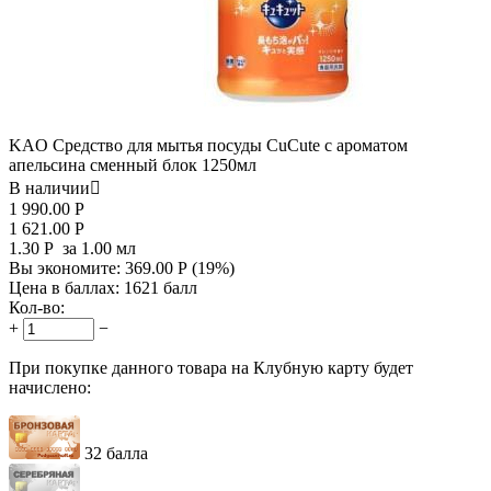
KAO Средство для мытья посуды CuCute с ароматом
апельсина сменный блок 1250мл
В наличии

1 990.00
Р
1 621.00
Р
1.30
Р
за 1.00 мл
Вы экономите:
369.00
Р
(
19
%)
Цена в баллах:
1621 балл
Кол-во:
+
−
При покупке данного товара на Клубную карту будет
начислено:
32 балла