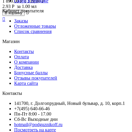
Скоро в продаже
1 899.00
Р
1 319.00
Р
2.93
Р
за 1.00 мл
Кабинет покупателя

В корзину

Заказы
Отложенные товары
Список сравнения
Магазин
Контакты
Оплата
О компании
Доставка
Бонусные баллы
Отзывы покупателей
Карта сайта
Контакты
141700, г. Долгопрудный, Новый бульвар, д. 10, корп.1
+7(495) 640-66-46
Пн-Пт 8:00 - 17.00
Сб-Вс Выходные дни
hotmail@podguznikoff.ru
Посмотреть на карте