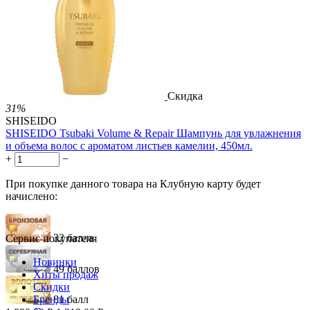
3.01
Р
за 1.00 мл
Нет в наличии



Скидка
31%
SHISEIDO
SHISEIDO Tsubaki Volume & Repair Шампунь для увлажнения
и объема волос с ароматом листьев камелии, 450мл.
+
−
При покупке данного товара на Клубную карту будет
начислено:
32 балла
Сервис покупателя
Новинки
49 баллов
Хиты продаж
Скидки
Бренды
81 балл