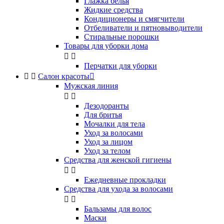
Глажка белья
Жидкие средства
Кондиционеры и смягчители
Отбеливатели и пятновыводители
Стиральные порошки
Товары для уборки дома


Перчатки для уборки


Салон красоты

Мужская линия


Дезодоранты
Для бритья
Мочалки для тела
Уход за волосами
Уход за лицом
Уход за телом
Средства для женской гигиены


Ежедневные прокладки
Средства для ухода за волосами


Бальзамы для волос
Маски