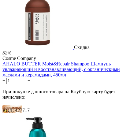
81 балл
1 289.00
Р
724.00
Р
1.48
Р
за 1.00 мл
Нет в наличии



Скидка
52%
Cosme Company
AHALO BUTTER Moist&Repair Shampoo Шампунь
увлажняющий и восстанавливающий, с органическими
маслами и керамидами, 450мл
+
−
При покупке данного товара на Клубную карту будет
начислено:
КОД:
427717
32 балла
49 баллов