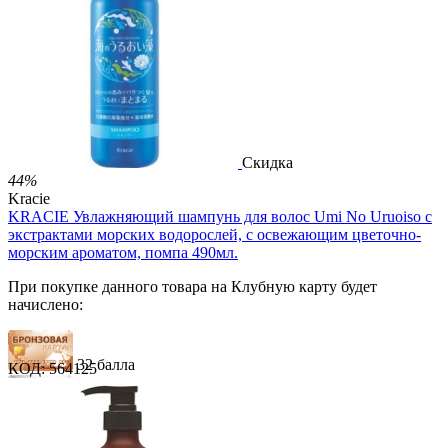
81 балл
2 499.00
Р
1 486.00
Р
3.30
Р
за 1.00 мл

В корзину

Скидка
44%
Kracie
KRACIE Увлажняющий шампунь для волос Umi No Uruoiso с
экстрактами морских водорослей, с освежающим цветочно-
морским ароматом, помпа 490мл.
При покупке данного товара на Клубную карту будет
начислено:
32 балла
КОД:
564125
49 баллов