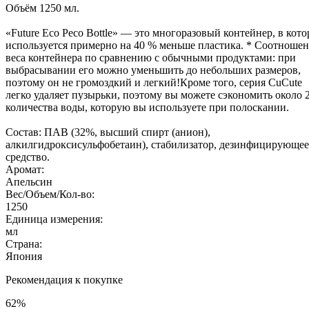
Объём 1250 мл.
«Future Eco Peco Bottle» — это многоразовый контейнер, в кот
используется примерно на 40 % меньше пластика. * Соотноше
веса контейнера по сравнению с обычными продуктами: при
выбрасывании его можно уменьшить до небольших размеров,
поэтому он не громоздкий и легкий!Кроме того, серия CuCute
легко удаляет пузырьки, поэтому вы можете сэкономить около
количества воды, которую вы используете при полоскании.
Состав: ПАВ (32%, высший спирт (анион),
алкилгидроксисульфобетаин), стабилизатор, дезинфицирующее
средство.
Аромат:
Апельсин
Вес/Объем/Кол-во:
1250
Единица измерения:
мл
Страна:
Япония
Рекомендация к покупке
62%