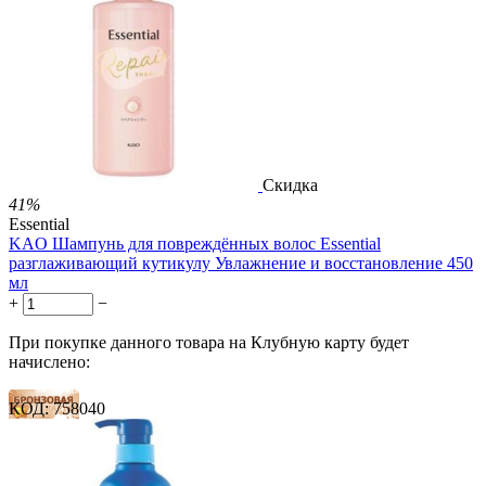
81 балл
1 899.00
Р
1 578.00
Р
3.51
Р
за 1.00 мл

В корзину

Скидка
41%
Essential
KAO Шампунь для повреждённых волос Essential
разглаживающий кутикулу Увлажнение и восстановление 450
мл
+
−
При покупке данного товара на Клубную карту будет
начислено:
КОД:
758040
32 балла
49 баллов