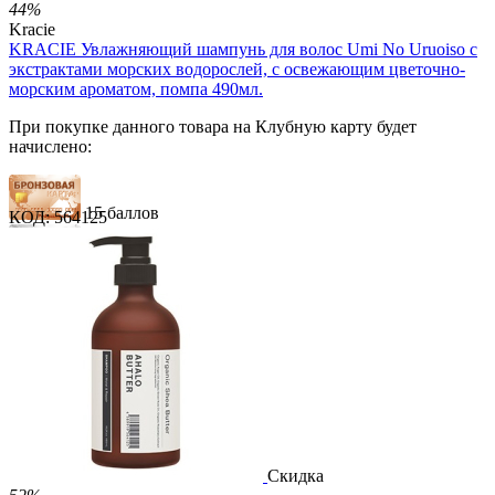
44%
Kracie
KRACIE Увлажняющий шампунь для волос Umi No Uruoiso с
экстрактами морских водорослей, с освежающим цветочно-
морским ароматом, помпа 490мл.
При покупке данного товара на Клубную карту будет
начислено:
15 баллов
КОД:
564125
23 балла
38 баллов
1 289.00
Р
724.00
Р
1.48
Р
за 1.00 мл
Нет в наличии



Скидка