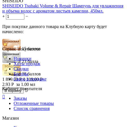
SHISEIDO
SHISEIDO Tsubaki Volume & Repair Шампунь для увлажнения
и объема волос с ароматом листьев камелии, 450мл.
+
−
При покупке данного товара на Клубную карту будет
начислено:
15 баллов
Сервис покупателя
Новинки
23 балла
Хиты продаж
Скидки
Бренды
38 баллов
Скоро в продаже
1 899.00
Р
1 319.00
Р
2.93
Р
за 1.00 мл
Кабинет покупателя

В корзину

Заказы
Отложенные товары
Список сравнения
Магазин