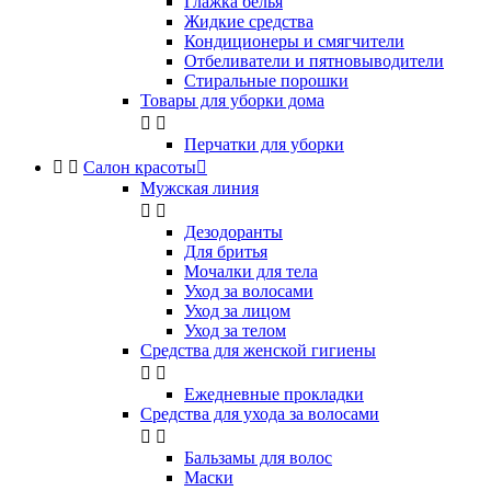
Глажка белья
Жидкие средства
Кондиционеры и смягчители
Отбеливатели и пятновыводители
Стиральные порошки
Товары для уборки дома


Перчатки для уборки


Салон красоты

Мужская линия


Дезодоранты
Для бритья
Мочалки для тела
Уход за волосами
Уход за лицом
Уход за телом
Средства для женской гигиены


Ежедневные прокладки
Средства для ухода за волосами


Бальзамы для волос
Маски