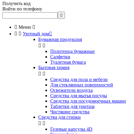
Получить код
Войти по телефону


Меню



Уютный дом

Бумажная продукция


Полотенца бумажные
Салфетки
Туалетная бумага
Бытовая химия


Cредства для пола и мебели
Для стеклянных поверхностей
Освежители воздуха
Средства для мытья посуды
Средства для посудомоечных машин
Таблетки для унитаза
Чистящие средства
Средства для стирки


Гелевые капсулы 4D