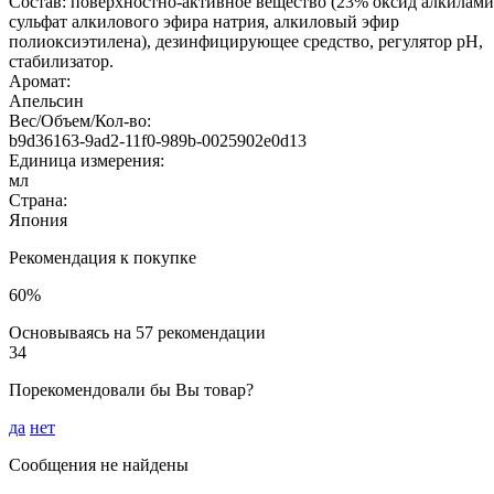
Состав: поверхностно-активное вещество (23% оксид алкилами
сульфат алкилового эфира натрия, алкиловый эфир
полиоксиэтилена), дезинфицирующее средство, регулятор pH,
стабилизатор.
Аромат:
Апельсин
Вес/Объем/Кол-во:
b9d36163-9ad2-11f0-989b-0025902e0d13
Единица измерения:
мл
Страна:
Япония
Рекомендация к покупке
60%
Основываясь на 57 рекомендации
34
Порекомендовали бы Вы товар?
да
нет
Сообщения не найдены