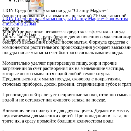
Отзывы
1.05
Р
за 1.00 мл
Вы экономите:
528.00
Р
(
33
%)
LION Средство для мытья посуды "Charmy Magica+"
(концентрированное, с ароматом апельсина) 710 мл, запасной
LION Средство для мытья посуды Charmy Magica+ с ароматом
флакон с крышкой.
апельсина 220мл
280.00
Р
Концентрированное пенящееся средство с эффектом - посуда
1.27
Р
за 1.00 мл
чистая "до скрипа", разработано для мгновенного удаления жир
Вы экономите:
207.00
Р
(
43
%)
быстрого высыхания посуды после мытья. Формула средства с
компонентом растительного происхождения ускоряет высыхан
посуды после мытья за счет быстрого соскальзывания воды.
Моментально удаляет пригоревшую пищу, жир и прочие
загрязнений за счет растворения их на мельчайшие частицы,
которые легко смываются водой любой температуры.
Предназначено для мытья посуды, сковород с покрытиями,
столовых приборов, досок, раковин, стерилизации губок и тряп
Превосходно нейтрализует неприятные запахи, отлично смыва
водой и не оставляет навязчивого запаха на посуде.
Внимание: не используйте для других целей. Держите в месте,
недосягаемом для маленьких детей. При попадании в глаза, не
трите их, а сразу промойте большим количеством воды.