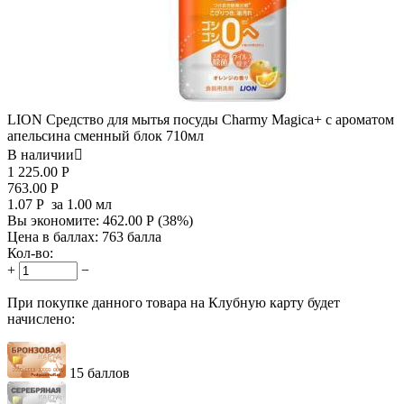
LION Средство для мытья посуды Charmy Magica+ с ароматом
апельсина сменный блок 710мл
В наличии

1 225.00
Р
763.00
Р
1.07
Р
за 1.00 мл
Вы экономите:
462.00
Р
(
38
%)
Цена в баллах:
763 балла
Кол-во:
+
−
При покупке данного товара на Клубную карту будет
начислено:
15 баллов