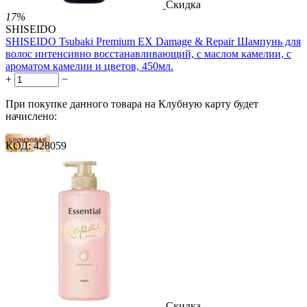
Скидка
17%
SHISEIDO
SHISEIDO Tsubaki Premium EX Damage & Repair Шампунь для
волос интенсивно восстанавливающий, с маслом камелии, с
ароматом камелии и цветов, 450мл.
+
−
При покупке данного товара на Клубную карту будет
начислено:
КОД:
428059
15 баллов
23 балла
38 баллов
1 899.00
Р
1 578.00
Р
3.51
Р
за 1.00 мл

В корзину

Скидка