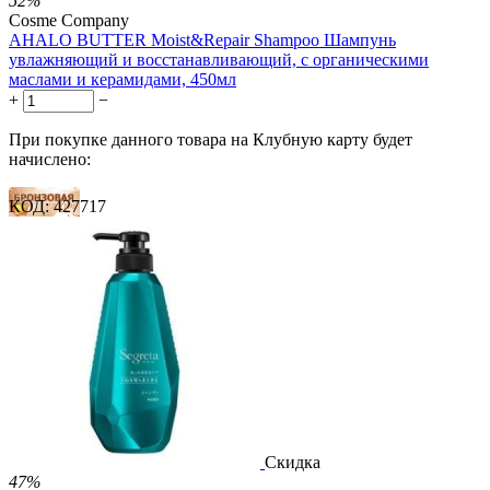
52%
Cosme Company
AHALO BUTTER Moist&Repair Shampoo Шампунь
увлажняющий и восстанавливающий, с органическими
маслами и керамидами, 450мл
+
−
При покупке данного товара на Клубную карту будет
начислено:
КОД:
427717
15 баллов
23 балла
38 баллов
2 500.00
Р
1 212.00
Р
2.69
Р
за 1.00 мл

В корзину

Скидка
47%