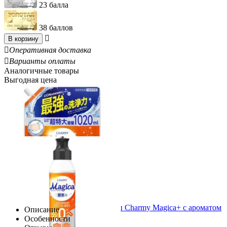
23 балла
38 баллов

В корзину

Оперативная доставка

Варианты оплаты
Аналогичные товары
Выгодная цена
LION Средство для мытья посуды Charmy Magica+ с ароматом
Описание
апельсина сменный блок 1020мл
Особенности
1 071.00
Р